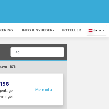
KERING
INFO & NYHEDER
HOTELLER
dansk
havn - IST:
158
Mere info
entlige
yvninger