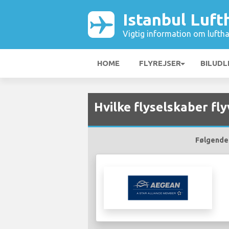
Istanbul Luft
Vigtig information om luftha
HOME
FLYREJSER
BILUDL
Hvilke flyselskaber fly
Følgende f