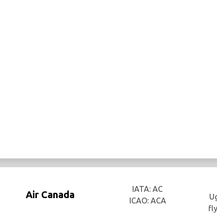
IATA: AC
Air Canada
Ug
ICAO: ACA
fl