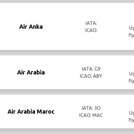
IATA:
Air Anka
Ug
ICAO:
fl
IATA: G9
Air Arabia
Ug
ICAO: ABY
fl
IATA: 3O
Air Arabia Maroc
Ug
ICAO: MAC
fl