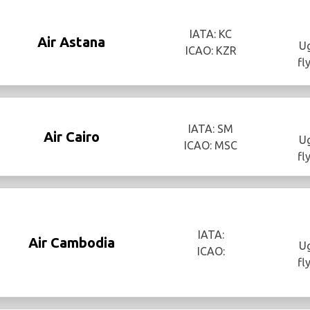
IATA: KC
Air Astana
Ug
ICAO: KZR
fl
IATA: SM
Air Cairo
Ug
ICAO: MSC
fl
IATA:
Air Cambodia
Ug
ICAO:
fl