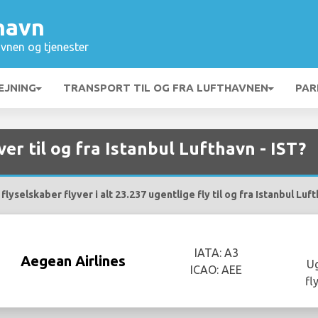
havn
vnen og tjenester
EJNING
TRANSPORT TIL OG FRA LUFTHAVNEN
PAR
ver til og fra Istanbul Lufthavn - IST?
lyselskaber flyver i alt 23.237 ugentlige fly til og fra Istanbul Luft
IATA: A3
Aegean Airlines
Ug
ICAO: AEE
fl