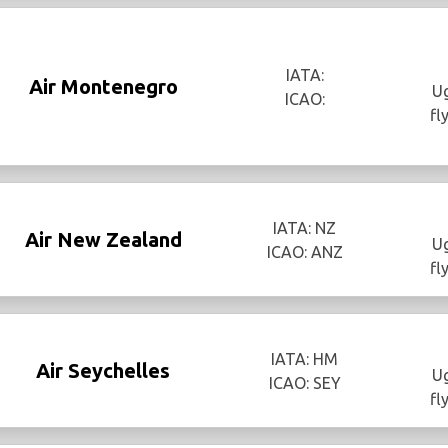
IATA:
Air Montenegro
Ug
ICAO:
fl
IATA: NZ
Air New Zealand
Ug
ICAO: ANZ
fl
IATA: HM
Air Seychelles
Ug
ICAO: SEY
fl