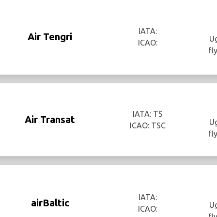
IATA:
Air Tengri
Ug
ICAO:
fl
IATA: TS
Air Transat
Ug
ICAO: TSC
fl
IATA:
airBaltic
Ug
ICAO:
fl