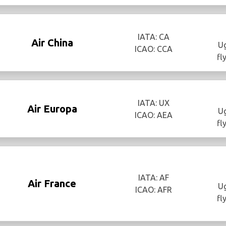
IATA: CA
Air China
Ug
ICAO: CCA
fl
IATA: UX
Air Europa
Ug
ICAO: AEA
fl
IATA: AF
Air France
Ug
ICAO: AFR
fl