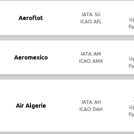
IATA: SU
Aeroflot
Ug
ICAO: AFL
fl
IATA: AM
Aeromexico
Ug
ICAO: AMX
fl
IATA: AH
Air Algerie
Ug
ICAO: DAH
fl