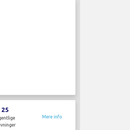
25
Mere info
entlige
yvninger