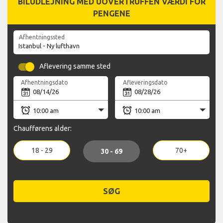
BILUDLEJNING MED UOVERTRUFFEN VÆRDI FOR
PENGENE
Afhentningssted
Aflevering samme sted
Afhentningsdato
Afleveringsdato
Chaufførens alder:
18 - 29
70+
30 - 69
SØG