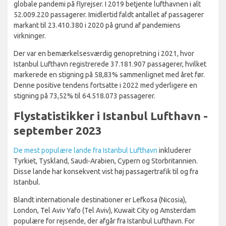
globale pandemi på flyrejser. I 2019 betjente lufthavnen i alt
52.009.220 passagerer. Imidlertid faldt antallet af passagerer
markant til 23.410.380 i 2020 på grund af pandemiens
virkninger.
Der var en bemærkelsesværdig genopretning i 2021, hvor
Istanbul Lufthavn registrerede 37.181.907 passagerer, hvilket
markerede en stigning på 58,83% sammenlignet med året før.
Denne positive tendens fortsatte i 2022 med yderligere en
stigning på 73,52% til 64.518.073 passagerer.
Flystatistikker i Istanbul Lufthavn -
september 2023
De mest populære lande fra Istanbul Lufthavn
inkluderer
Tyrkiet, Tyskland, Saudi-Arabien, Cypern og Storbritannien.
Disse lande har konsekvent vist høj passagertrafik til og fra
Istanbul.
Blandt internationale destinationer er Lefkosa (Nicosia),
London, Tel Aviv Yafo (Tel Aviv), Kuwait City og Amsterdam
populære for rejsende, der afgår fra Istanbul Lufthavn. For