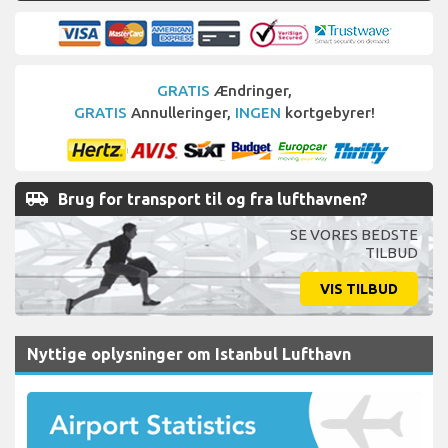
GRATIS
Ændringer,
GRATIS
Annulleringer,
INGEN
kortgebyrer!
airport_shuttle
Brug for transport til og fra lufthavnen?
SE VORES BEDSTE
TILBUD
VIS TILBUD
Nyttige oplysninger om Istanbul Lufthavn