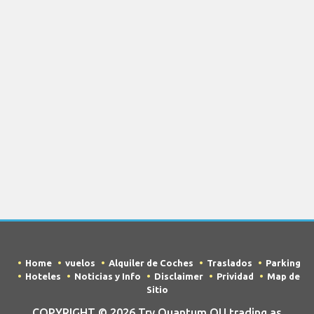
Home
vuelos
Alquiler de Coches
Traslados
Parking
Hoteles
Noticias y Info
Disclaimer
Prividad
Map de
Sitio
COPYRIGHT © 2026 Try Quantum OU trading as