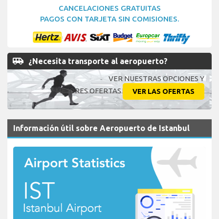
CANCELACIONES GRATUITAS
PAGOS CON TARJETA SIN COMISIONES.
airport_shuttle
¿Necesita transporte al aeropuerto?
VER NUESTRAS OPCIONES Y
MEJORES OFERTAS
VER LAS OFERTAS
Información útil sobre Aeropuerto de Istanbul