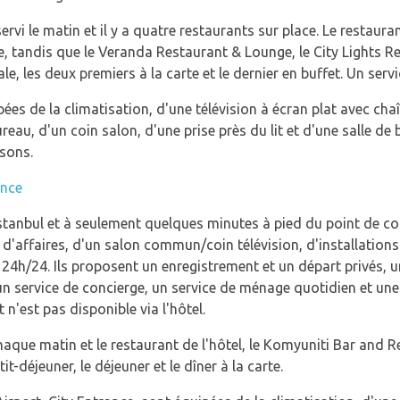
servi le matin et il y a quatre restaurants sur place. Le restau
e, tandis que le Veranda Restaurant & Lounge, le City Lights R
e, les deux premiers à la carte et le dernier en buffet. Un servi
es de la climatisation, d'une télévision à écran plat avec chaîn
ureau, d'un coin salon, d'une prise près du lit et d'une salle de 
ssons.
ance
'Istanbul et à seulement quelques minutes à pied du point de co
e d'affaires, d'un salon commun/coin télévision, d'installation
 24h/24. Ils proposent un enregistrement et un départ privés, 
 un service de concierge, un service de ménage quotidien et un
n'est pas disponible via l'hôtel.
haque matin et le restaurant de l'hôtel, le Komyuniti Bar and 
it-déjeuner, le déjeuner et le dîner à la carte.