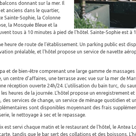
alcons donnant sur la mer. Il
et anciens dans le quartier,
e Sainte-Sophie, la Colonne
se, la Mosquée Bleue et la
vent tous à 10 minutes à pied de l'hôtel. Sainte-Sophie est à 
ne heure de route de l'établissement. Un parking public est di
ervation préalable, et l'hôtel propose un service de navette aé
spa et de bien-être comprenant une large gamme de massages e
e, un centre d'affaires, une terrasse avec vue sur la mer de M
ne réception ouverte 24h/24. L'utilisation du bain turc, du sa
 les heures de la journée. L'hôtel propose un enregistrement et
e, des services de change, un service de ménage quotidien et u
pplémentaires sont disponibles moyennant des frais supplémen
erie, le nettoyage à sec et le repassage.
rix est servi chaque matin et le restaurant de l'hôtel, le Antea
carte, tandis que le bar sert des collations et des boissons. L'