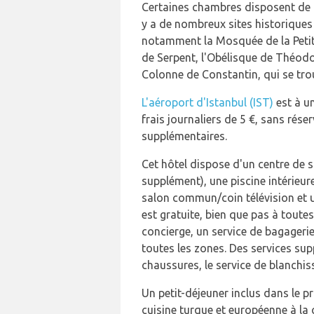
Certaines chambres disposent de b
y a de nombreux sites historiques 
notamment la Mosquée de la Petit
de Serpent, l'Obélisque de Théodo
Colonne de Constantin, qui se trou
L'aéroport d'Istanbul (IST)
est à u
frais journaliers de 5 €, sans rés
supplémentaires.
Cet hôtel dispose d'un centre de 
supplément), une piscine intérieur
salon commun/coin télévision et u
est gratuite, bien que pas à toutes
concierge, un service de bagageri
toutes les zones. Des services su
chaussures, le service de blanchiss
Un petit-déjeuner inclus dans le p
cuisine turque et européenne à la 