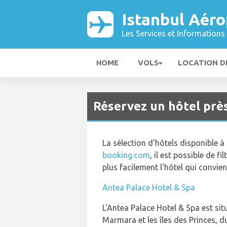
Istanbul Aéro
Les Services et Informations 
HOME
VOLS
LOCATION D
Réservez un hôtel prè
La sélection d'hôtels disponible à 
booking.com
, il est possible de f
plus facilement l'hôtel qui convie
Antea Palace Hotel & Spa
L'Antea Palace Hotel & Spa est sit
Marmara et les îles des Princes, du