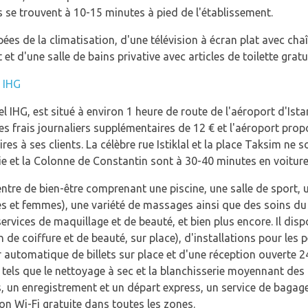
ts se trouvent à 10-15 minutes à pied de l'établissement.
es de la climatisation, d'une télévision à écran plat avec chaîn
t et d'une salle de bains privative avec articles de toilette grat
l IHG
el IHG, est situé à environ 1 heure de route de l'aéroport d'Ista
s frais journaliers supplémentaires de 12 € et l'aéroport prop
s à ses clients. La célèbre rue Istiklal et la place Taksim ne 
ie et la Colonne de Constantin sont à 30-40 minutes en voiture
entre de bien-être comprenant une piscine, une salle de sport,
 et femmes), une variété de massages ainsi que des soins du 
ervices de maquillage et de beauté, et bien plus encore. Il di
de coiffure et de beauté, sur place), d'installations pour les 
ur automatique de billets sur place et d'une réception ouverte 2
tels que le nettoyage à sec et la blanchisserie moyennant des
, un enregistrement et un départ express, un service de bagage
on Wi-Fi gratuite dans toutes les zones.