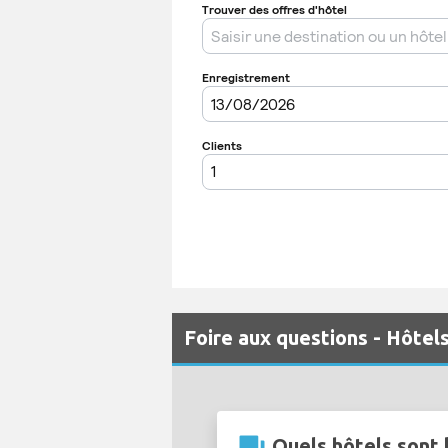
Foire aux questions - Hôtel
question_answer
Quels hôtels sont 