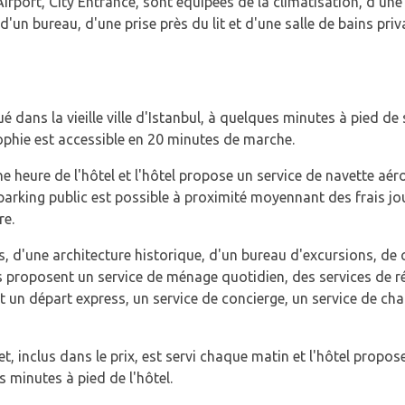
port, City Entrance, sont équipées de la climatisation, d'une 
 d'un bureau, d'une prise près du lit et d'une salle de bains priv
 dans la vieille ville d'Istanbul, à quelques minutes à pied de 
phie est accessible en 20 minutes de marche.
une heure de l'hôtel et l'hôtel propose un service de navette a
parking public est possible à proximité moyennant des frais jo
re.
s, d'une architecture historique, d'un bureau d'excursions, d
s proposent un service de ménage quotidien, des services de ré
t un départ express, un service de concierge, un service de ch
et, inclus dans le prix, est servi chaque matin et l'hôtel propo
 minutes à pied de l'hôtel.