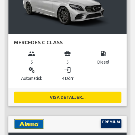
MERCEDES C CLASS
group
business_center
local_gas_station
5
5
Diesel
miscellaneous_services
login
Automatisk
4 Dörr
VISA DETALJER...
PREMIUM