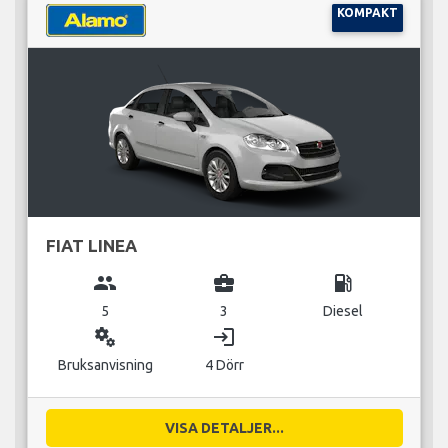
KOMPAKT
FIAT LINEA
group
business_center
local_gas_station
5
3
Diesel
miscellaneous_services
login
Bruksanvisning
4 Dörr
VISA DETALJER...