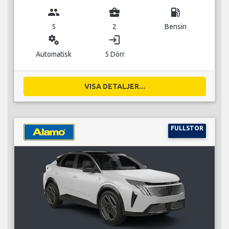
group
business_center
local_gas_station
5
2
Bensin
miscellaneous_services
login
Automatisk
5 Dörr
VISA DETALJER...
FULLSTOR