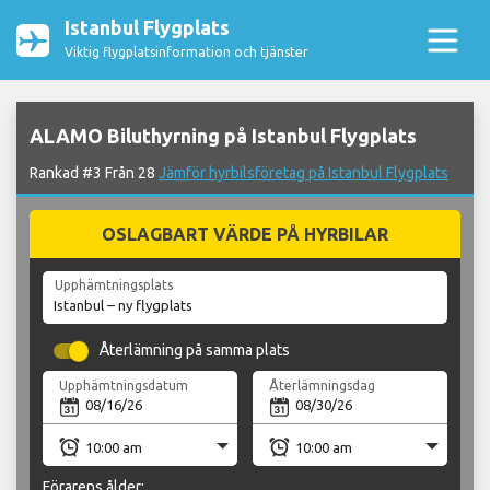
Istanbul Flygplats
Viktig flygplatsinformation och tjänster
ALAMO Biluthyrning på Istanbul Flygplats
Rankad #3 Från 28
Jämför hyrbilsföretag på Istanbul Flygplats
OSLAGBART VÄRDE PÅ HYRBILAR
Upphämtningsplats
Återlämning på samma plats
Upphämtningsdatum
Återlämningsdag
Förarens ålder: