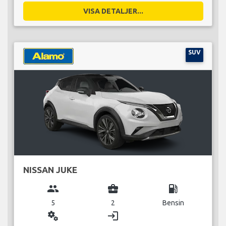
VISA DETALJER...
SUV
NISSAN JUKE
group
business_center
local_gas_station
5
2
Bensin
miscellaneous_services
login