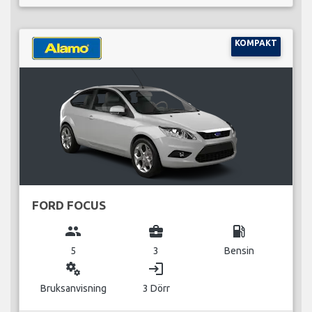
KOMPAKT
FORD FOCUS
group
business_center
local_gas_station
5
3
Bensin
miscellaneous_services
login
Bruksanvisning
3 Dörr