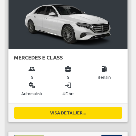
MERCEDES E CLASS
group
business_center
local_gas_station
5
5
Bensin
miscellaneous_services
login
Automatisk
4 Dörr
VISA DETALJER...