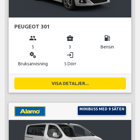
PEUGEOT 301
group
business_center
local_gas_station
5
3
Bensin
miscellaneous_services
login
Bruksanvisning
5 Dörr
VISA DETALJER...
MINIBUSS MED 9 SÄTEN