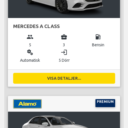
MERCEDES A CLASS
group
business_center
local_gas_station
5
3
Bensin
miscellaneous_services
login
Automatisk
5 Dörr
VISA DETALJER...
PREMIUM