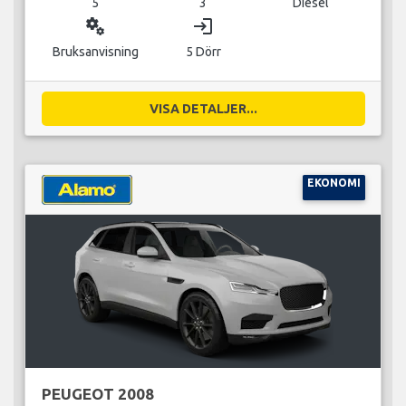
5
3
Diesel
miscellaneous_services
login
Bruksanvisning
5 Dörr
VISA DETALJER...
EKONOMI
PEUGEOT 2008