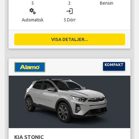
5
2
Bensin
miscellaneous_services
login
Automatisk
5 Dörr
VISA DETALJER...
KOMPAKT
KIA STONIC