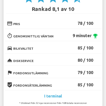
Rankad 8,1 av 10
credit_card
78 / 100
PRIS
timer
9 minuter
emoji_events
GENOMSNITTLIG VÄNTAN
directions_car
85 / 100
BILKVALITET
room_service
80 / 100
DISKSERVICE
flag
79 / 100
FORDONSUTLÄMNING
beenhere
85 / 100
FORDONSÅTERLÄMNING
I terminal
* Uträknat från 32 nya recensioner från 168 totala recensioner.