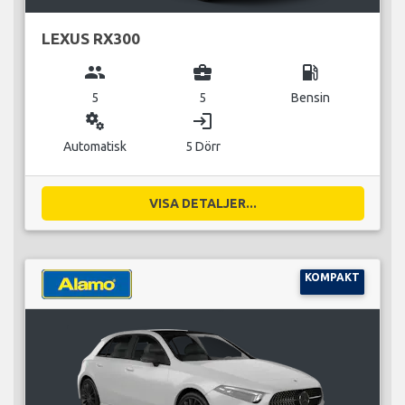
LEXUS RX300
group
business_center
local_gas_station
5
5
Bensin
miscellaneous_services
login
Automatisk
5 Dörr
VISA DETALJER...
KOMPAKT