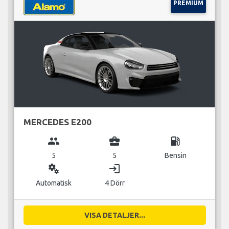
PREMIUM
MERCEDES E200
group
business_center
local_gas_station
5
5
Bensin
miscellaneous_services
login
Automatisk
4 Dörr
VISA DETALJER...