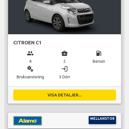
CITROEN C1
group
business_center
local_gas_station
4
2
Bensin
miscellaneous_services
login
Bruksanvisning
3 Dörr
VISA DETALJER...
MELLANSTOR