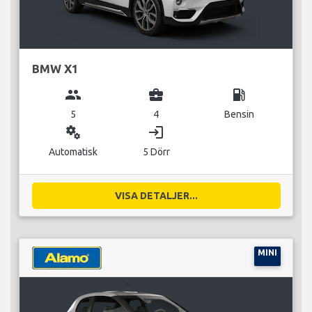
BMW X1
group
business_center
local_gas_station
5
4
Bensin
miscellaneous_services
login
Automatisk
5 Dörr
VISA DETALJER...
MINI