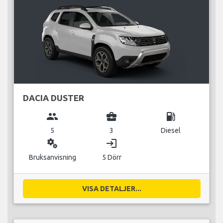
DACIA DUSTER
group
business_center
local_gas_station
5
3
Diesel
miscellaneous_services
login
Bruksanvisning
5 Dörr
VISA DETALJER...