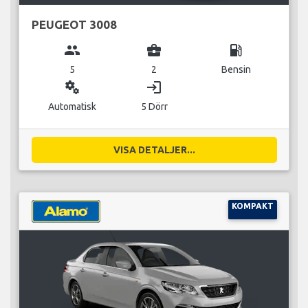
PEUGEOT 3008
group
business_center
local_gas_station
5
2
Bensin
miscellaneous_services
login
Automatisk
5 Dörr
VISA DETALJER...
KOMPAKT