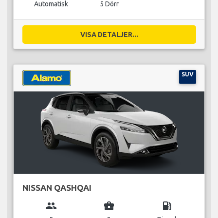
Automatisk
5 Dörr
VISA DETALJER...
SUV
NISSAN QASHQAI
group
business_center
local_gas_station