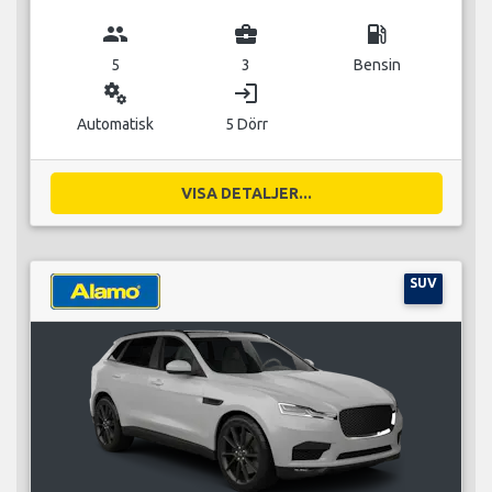
group
business_center
local_gas_station
5
3
Bensin
miscellaneous_services
login
Automatisk
5 Dörr
VISA DETALJER...
SUV