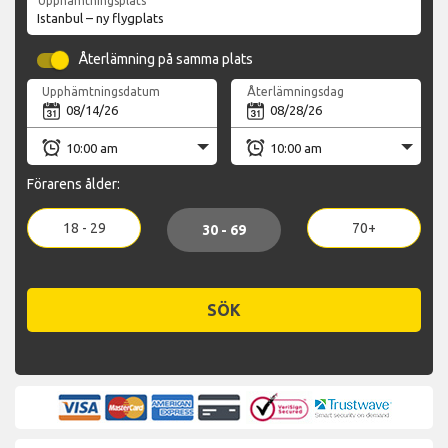
Upphämtningsplats
Återlämning på samma plats
Upphämtningsdatum
Återlämningsdag
Förarens ålder:
18 - 29
70+
30 - 69
SÖK