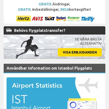
GRATIS
Ändringar,
GRATIS
Avbeställningar,
INGA
kortavgifter!
airport_shuttle
Behövs flygplatstrannsfer?
SE VÅRA BÄSTA
ALTERNATIV
VISA ERBJUDANDEN
Användbar information om Istanbul Flygplats