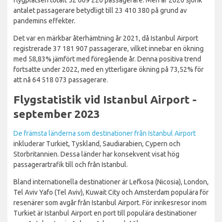
flygplatsen totalt 52 009 220 passagerare. Men år 2020 sjönk
antalet passagerare betydligt till 23 410 380 på grund av
pandemins effekter.
Det var en märkbar återhämtning år 2021, då Istanbul Airport
registrerade 37 181 907 passagerare, vilket innebar en ökning
med 58,83% jämfört med föregående år. Denna positiva trend
fortsatte under 2022, med en ytterligare ökning på 73,52% för
att nå 64 518 073 passagerare.
Flygstatistik vid Istanbul Airport -
september 2023
De främsta länderna som destinationer från Istanbul Airport
inkluderar Turkiet, Tyskland, Saudiarabien, Cypern och
Storbritannien. Dessa länder har konsekvent visat hög
passagerartrafik till och från Istanbul.
Bland internationella destinationer är Lefkosa (Nicosia), London,
Tel Aviv Yafo (Tel Aviv), Kuwait City och Amsterdam populära för
resenärer som avgår från Istanbul Airport. För inrikesresor inom
Turkiet är Istanbul Airport en port till populära destinationer