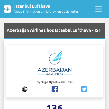
Istanbul Lufthavn
Vigtig information om lufthavnen og tjenester
Azerbaijan Airlines hos Istanbul Lufthavn - IST
Nyttige flyselskabslinks
136