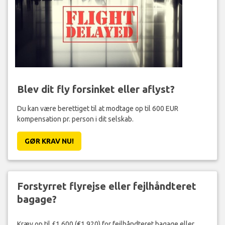
Blev dit fly forsinket eller aflyst?
Du kan være berettiget til at modtage op til 600 EUR
kompensation pr. person i dit selskab.
GØR KRAV NU!
Forstyrret flyrejse eller fejlhåndteret
bagage?
Kræv op til £1,600 (€1,920) for fejlhåndteret bagage eller