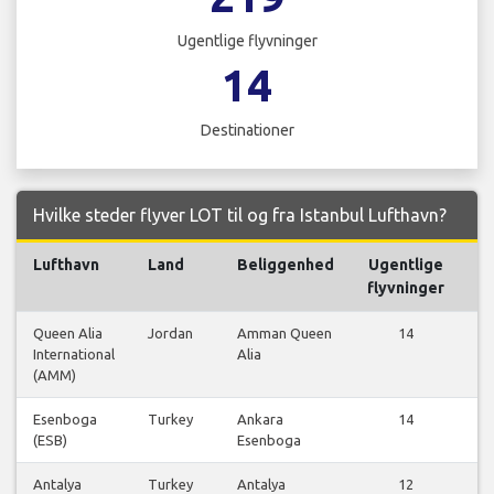
Ugentlige flyvninger
14
Destinationer
Hvilke steder flyver LOT til og fra Istanbul Lufthavn?
Lufthavn
Land
Beliggenhed
Ugentlige
flyvninger
Queen Alia
Jordan
Amman Queen
14
International
Alia
fl
(AMM)
Esenboga
Turkey
Ankara
14
(ESB)
Esenboga
fl
Antalya
Turkey
Antalya
12