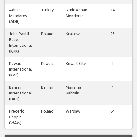
Adnan
Turkey
Izmir Adnan
14
Menderes
Menderes
fl
(ADB)
John Paul II
Poland
Krakow
23
Balice
fl
International
(KRK)
Kuwait
Kuwait
Kuwait City
3
International
fl
(KWI)
Bahrain
Bahrain
Manama
1
International
Bahrain
fl
(BAH)
Frederic
Poland
Warsaw
64
Chopin
fl
(WAW)