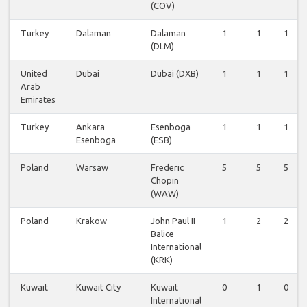
(COV)
Turkey
Dalaman
Dalaman
1
1
1
(DLM)
United
Dubai
Dubai (DXB)
1
1
1
Arab
Emirates
Turkey
Ankara
Esenboga
1
1
1
Esenboga
(ESB)
Poland
Warsaw
Frederic
5
5
5
Chopin
(WAW)
Poland
Krakow
John Paul II
1
2
2
Balice
International
(KRK)
Kuwait
Kuwait City
Kuwait
0
1
0
International