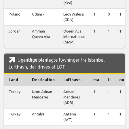
(KWI)
Poland
Gdansk
Lech Walesa
1
0
1
(GDN)
Jordan
Amman
Queen Alia
1
1
1
Queen Alia
International
(AMM)
Ugentlige planlagte flyvninger fra Istanbul
Lufthavn, der drives af LOT
Land
Destination
Lufthavn
ma
ti
on
Turkey
Izmir Adnan
Adnan
1
1
1
Menderes
Menderes
(ADB)
Turkey
Antalya
Antalya
1
1
1
(AYT)