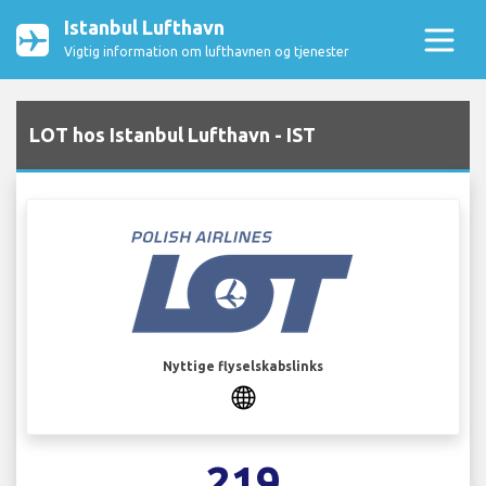
Istanbul Lufthavn
Vigtig information om lufthavnen og tjenester
LOT hos Istanbul Lufthavn - IST
Nyttige flyselskabslinks
219