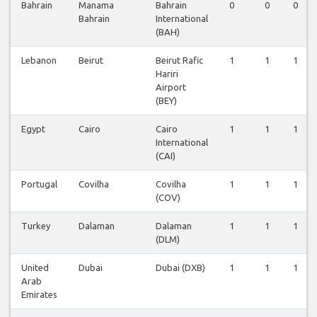
Bahrain
Manama
Bahrain
0
0
0
Bahrain
International
(BAH)
Lebanon
Beirut
Beirut Rafic
1
1
1
Hariri
Airport
(BEY)
Egypt
Cairo
Cairo
1
1
1
International
(CAI)
Portugal
Covilha
Covilha
1
1
1
(COV)
Turkey
Dalaman
Dalaman
1
1
1
(DLM)
United
Dubai
Dubai (DXB)
1
1
1
Arab
Emirates