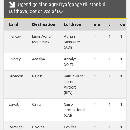
Ugentlige planlagte flyafgange til Istanbul
Lufthavn, der drives af LOT
Land
Destination
Lufthavn
ma
ti
on
Turkey
Izmir Adnan
Adnan
1
1
1
Menderes
Menderes
(ADB)
Turkey
Antalya
Antalya
1
1
1
(AYT)
Lebanon
Beirut
Beirut Rafic
1
1
1
Hariri
Airport
(BEY)
Egypt
Cairo
Cairo
1
1
1
International
(CAI)
Portugal
Covilha
Covilha
1
1
1