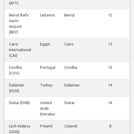
(AYT)
fl
Beirut Rafic
Lebanon
Beirut
12
Hariri
fl
Airport
(BEY)
Cairo
Egypt
Cairo
13
International
fl
(CAI)
Covilha
Portugal
Covilha
13
(COV)
fl
Dalaman
Turkey
Dalaman
14
(DLM)
fl
Dubai (DXB)
United
Dubai
14
Arab
fl
Emirates
Lech Walesa
Poland
Gdansk
8
(GDN)
fl