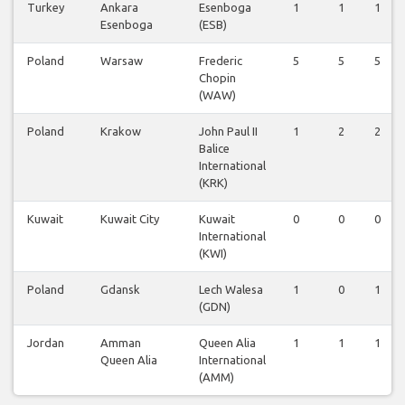
Turkey
Ankara
Esenboga
1
1
1
Esenboga
(ESB)
Poland
Warsaw
Frederic
5
5
5
Chopin
(WAW)
Poland
Krakow
John Paul II
1
2
2
Balice
International
(KRK)
Kuwait
Kuwait City
Kuwait
0
0
0
International
(KWI)
Poland
Gdansk
Lech Walesa
1
0
1
(GDN)
Jordan
Amman
Queen Alia
1
1
1
Queen Alia
International
(AMM)