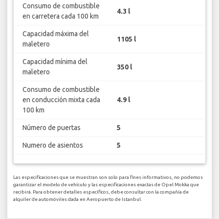
Consumo de combustible
4.3 l
en carretera cada 100 km
Capacidad máxima del
1105 l
maletero
Capacidad mínima del
350 l
maletero
Consumo de combustible
en conducción mixta cada
4.9 l
100 km
Número de puertas
5
Numero de asientos
5
Las especificaciones que se muestran son solo para fines informativos, no podemos
garantizar el modelo de vehículo y las especificaciones exactas de Opel Mokka que
recibirá. Para obtener detalles específicos, debe consultar con la compañía de
alquiler de automóviles dada en Aeropuerto de Istanbul.