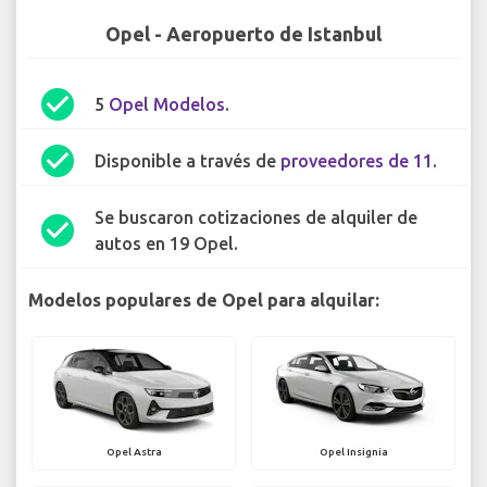
Opel - Aeropuerto de Istanbul
check_circle
5
Opel Modelos
.
check_circle
Disponible a través de
proveedores de 11
.
Se buscaron cotizaciones de alquiler de
check_circle
autos en 19 Opel.
Modelos populares de Opel para alquilar:
Opel Astra
Opel Insignia