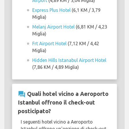
Airport
(4,89 KM / 3,04 Miglia)
Express Plus Hotel
(6,1 KM / 3,79
Miglia)
Melanj Airport Hotel
(6,81 KM / 4,23
Miglia)
Frt Airport Hotel
(7,12 KM / 4,42
Miglia)
Hidden Hills Istanabul Airport Hotel
(7,86 KM / 4,89 Miglia)
question_answer
Quali hotel vicino a Aeroporto
Istanbul offrono il check-out
posticipato?
I seguenti hotel vicino a Aeroporto
Istanbul offrono un'opzione di check-out