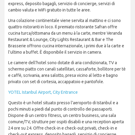
express, deposito bagagli, servizio di concierge, servizi di
cambio valuta e WiFi gratuito in tutte le aree.
Una colazione continentale viene servita al mattino e ci sono
quattro ristoranti in loco. Il premiato ristorante Safran offre
cucina turca/ottomana da un menu à la carte, mentre Veranda
Restaurant & Lounge, City Lights Restaurant & Bar e The
Brasserie offrono cucina internazionale, i primi due à la carte e
l'ultimo a buffet. È disponibile il servizio in camera.
Le camere dell'hotel sono dotate di aria condizionata, TV a
schermo piatto con canali satellitari, cassaforte, bollitore per tè
e caffè, scrivania, area salotto, presa vicino al letto e bagno
privato con set di cortesia, accappatoio e pantofole.
YOTEL Istanbul Airport, City Entrance
Questo è un hotel situato presso l'aeroporto di Istanbul e a
pochi minuti a piedi dal punto di controllo dei passaporti.
Dispone di un centro fitness, un centro business, una sala
comune/TV, strutture per ospiti disabili e una reception aperta
24 ore su 24. Offre check-in e check-out privati, check-in e
check-out express, deposito bagagli, servizio di concierge,