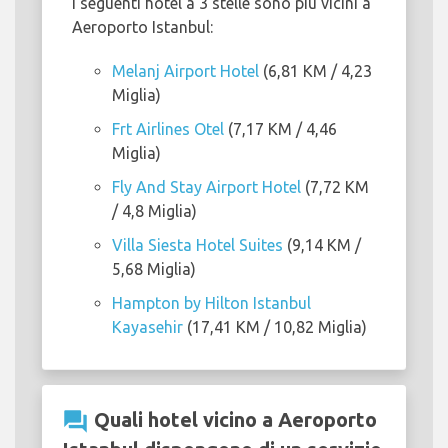
I seguenti hotel a 3 stelle sono più vicini a
Aeroporto Istanbul:
Melanj Airport Hotel
(6,81 KM / 4,23
Miglia)
Frt Airlines Otel
(7,17 KM / 4,46
Miglia)
Fly And Stay Airport Hotel
(7,72 KM
/ 4,8 Miglia)
Villa Siesta Hotel Suites
(9,14 KM /
5,68 Miglia)
Hampton by Hilton Istanbul
Kayasehir
(17,41 KM / 10,82 Miglia)
question_answer
Quali hotel vicino a Aeroporto