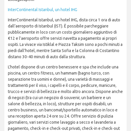
InterContinental Istanbul, un hotel IHG
InterContinental Istanbul, un hotel IHG, dista circa 1 ora di auto
dall'aeroporto di Istanbul (IST). È possibile parcheggiare
pubblicamente in loco con un costo giornaliero aggiuntivo di
€12 e l'aeroporto offre servizi navetta a pagamento ai propri
ospiti. La vivace via Istiklal e Piazza Taksim sono a pochi minuti a
piedi dall'hotel, mentre Santa Sofia e la Colonna di Costantino
distano 30-40 minuti di auto dalla struttura.
L'hotel dispone di un centro benessere e spa che include una
piscina, un centro fitness, un hammam (bagno turco, con
separazione tra uomini e donne), una varietà di massaggi e
trattamenti per il viso, i capelli e il corpo, pedicure, manicure,
trucco e servizi di bellezza e molto altro ancora. Dispone anche
di negozi (tra cui un negozio di souvenir, un barbiere e un
salone di bellezza, in loco), strutture per ospiti disabili, un
centro business, un bancomat/sportello automatico in loco e
una reception aperta 24 ore su 24. Offre servizio di pulizia
giornaliero, vari servizi come lavaggio a secco e lavanderia a
pagamento, check-in e check-out privati, check-in e check-out