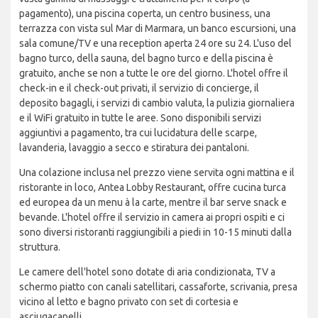
pagamento), una piscina coperta, un centro business, una
terrazza con vista sul Mar di Marmara, un banco escursioni, una
sala comune/TV e una reception aperta 24 ore su 24. L'uso del
bagno turco, della sauna, del bagno turco e della piscina è
gratuito, anche se non a tutte le ore del giorno. L'hotel offre il
check-in e il check-out privati, il servizio di concierge, il
deposito bagagli, i servizi di cambio valuta, la pulizia giornaliera
e il WiFi gratuito in tutte le aree. Sono disponibili servizi
aggiuntivi a pagamento, tra cui lucidatura delle scarpe,
lavanderia, lavaggio a secco e stiratura dei pantaloni.
Una colazione inclusa nel prezzo viene servita ogni mattina e il
ristorante in loco, Antea Lobby Restaurant, offre cucina turca
ed europea da un menu à la carte, mentre il bar serve snack e
bevande. L'hotel offre il servizio in camera ai propri ospiti e ci
sono diversi ristoranti raggiungibili a piedi in 10-15 minuti dalla
struttura.
Le camere dell'hotel sono dotate di aria condizionata, TV a
schermo piatto con canali satellitari, cassaforte, scrivania, presa
vicino al letto e bagno privato con set di cortesia e
asciugacapelli.