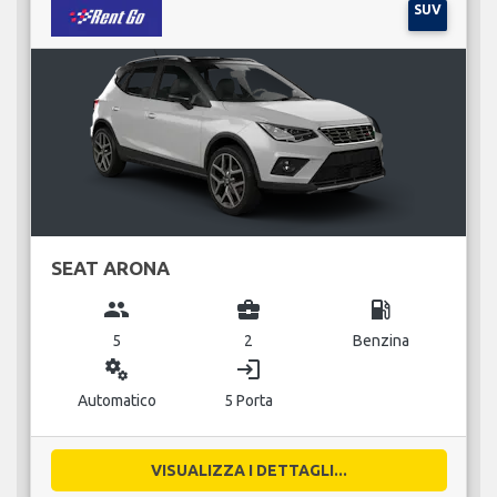
SUV
SEAT ARONA
group
business_center
local_gas_station
5
2
Benzina
miscellaneous_services
login
Automatico
5 Porta
VISUALIZZA I DETTAGLI...