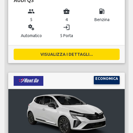
AUDI Q3
group
business_center
local_gas_station
5
4
Benzina
miscellaneous_services
login
Automatico
5 Porta
VISUALIZZA I DETTAGLI...
ECONOMICA