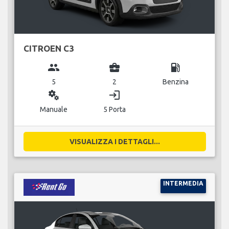
CITROEN C3
group
business_center
local_gas_station
5
2
Benzina
miscellaneous_services
login
Manuale
5 Porta
VISUALIZZA I DETTAGLI...
INTERMEDIA