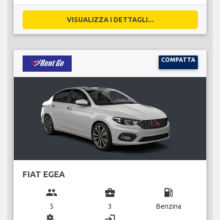
VISUALIZZA I DETTAGLI...
COMPATTA
FIAT EGEA
group
business_center
local_gas_station
5
3
Benzina
miscellaneous_services
login