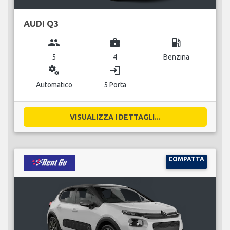
AUDI Q3
group
business_center
local_gas_station
5
4
Benzina
miscellaneous_services
login
Automatico
5 Porta
VISUALIZZA I DETTAGLI...
COMPATTA