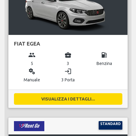
FIAT EGEA
group
business_center
local_gas_station
5
3
Benzina
miscellaneous_services
login
Manuale
3 Porta
VISUALIZZA I DETTAGLI...
STANDARD