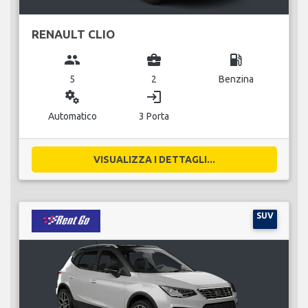
RENAULT CLIO
group
business_center
local_gas_station
5
2
Benzina
miscellaneous_services
login
Automatico
3 Porta
VISUALIZZA I DETTAGLI...
SUV