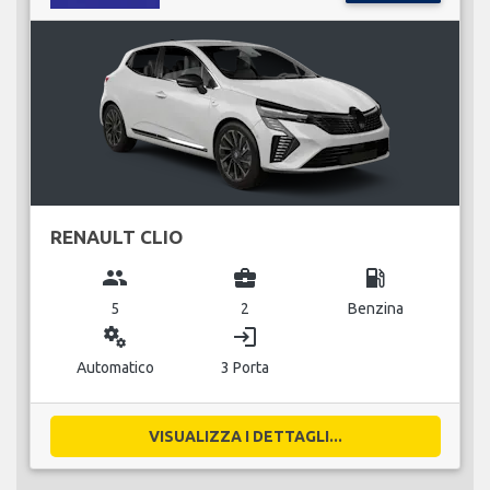
RENAULT CLIO
group
business_center
local_gas_station
5
2
Benzina
miscellaneous_services
login
Automatico
3 Porta
VISUALIZZA I DETTAGLI...