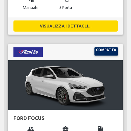
Manuale
5 Porta
VISUALIZZA I DETTAGLI...
COMPATTA
FORD FOCUS
group
business_center
local_gas_station