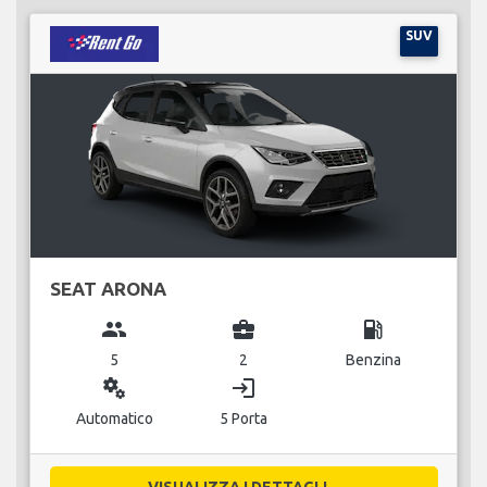
SUV
SEAT ARONA
group
business_center
local_gas_station
5
2
Benzina
miscellaneous_services
login
Automatico
5 Porta
VISUALIZZA I DETTAGLI...