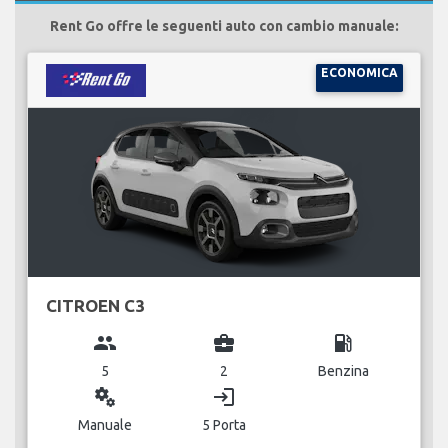
Rent Go offre le seguenti auto con cambio manuale:
ECONOMICA
CITROEN C3
group
business_center
local_gas_station
5
2
Benzina
miscellaneous_services
login
Manuale
5 Porta