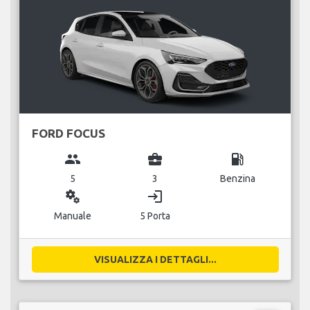
FORD FOCUS
group
business_center
local_gas_station
5
3
Benzina
miscellaneous_services
login
Manuale
5 Porta
VISUALIZZA I DETTAGLI...