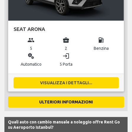
SEAT ARONA
group
business_center
local_gas_station
5
2
Benzina
miscellaneous_services
login
Automatico
5 Porta
VISUALIZZA I DETTAGLI...
ULTERIORI INFORMAZIONI
Quali auto con cambio manuale a noleggio offre Rent Go
su Aeroporto Istanbul?