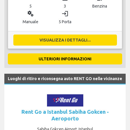
5
3
Benzina
miscellaneous_services
login
Manuale
5 Porta
VISUALIZZA I DETTAGLI...
ULTERIORI INFORMAZIONI
Luoghi di ritiro e riconsegna auto RENT GO nelle vicinanze
Rent Go a Istanbul Sabiha Gokcen -
Aeroporto
Sabiha Gokcen Airport, Istanbul