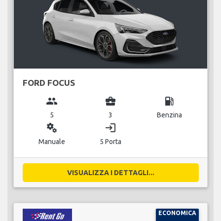
FORD FOCUS
group
business_center
local_gas_station
5
3
Benzina
miscellaneous_services
login
Manuale
5 Porta
VISUALIZZA I DETTAGLI...
ECONOMICA