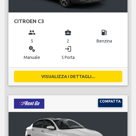
CITROEN C3
group
business_center
local_gas_station
5
2
Benzina
miscellaneous_services
login
Manuale
5 Porta
VISUALIZZA I DETTAGLI...
COMPATTA