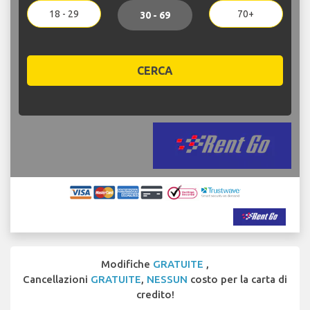
18 - 29
70+
30 - 69
CERCA
Modifiche
GRATUITE
,
Cancellazioni
GRATUITE
,
NESSUN
costo per la carta di
credito!