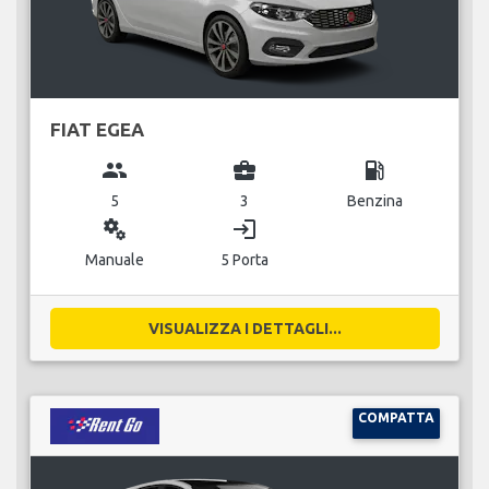
FIAT EGEA
group
business_center
local_gas_station
5
3
Benzina
miscellaneous_services
login
Manuale
5 Porta
VISUALIZZA I DETTAGLI...
COMPATTA