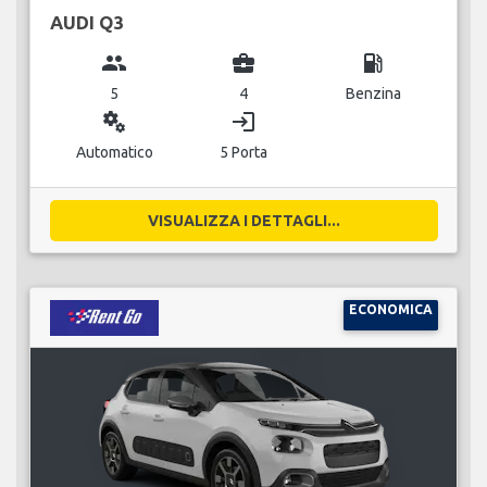
AUDI Q3
group
business_center
local_gas_station
5
4
Benzina
miscellaneous_services
login
Automatico
5 Porta
VISUALIZZA I DETTAGLI...
ECONOMICA