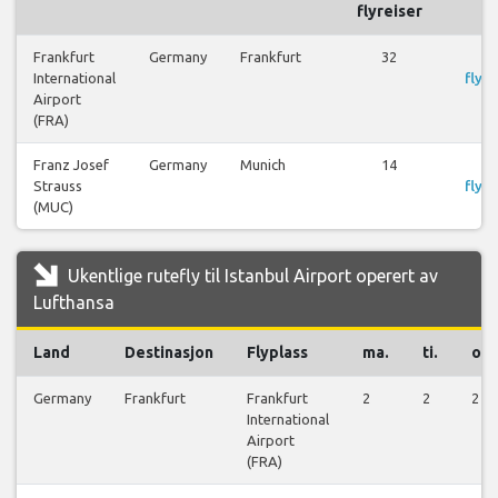
flyreiser
Frankfurt
Germany
Frankfurt
32
S
International
flyre
Airport
(FRA)
Franz Josef
Germany
Munich
14
S
Strauss
flyre
(MUC)
Ukentlige rutefly til Istanbul Airport operert av
Lufthansa
Land
Destinasjon
Flyplass
ma.
ti.
on.
Germany
Frankfurt
Frankfurt
2
2
2
International
Airport
(FRA)