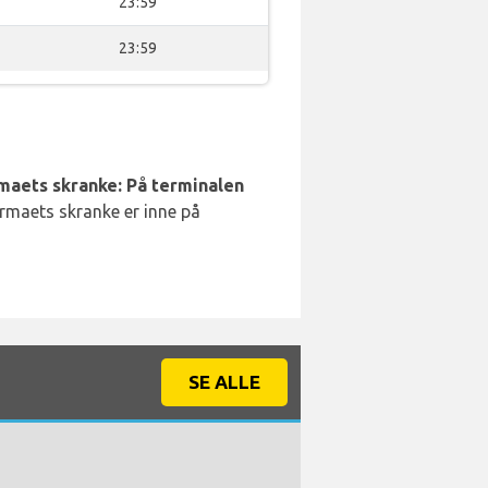
23:59
23:59
rmaets skranke: På terminalen
irmaets skranke er inne på
SE ALLE