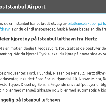
os Istanbul Airport
s de er i Istanbul har et bredt utvalg av
bilutleieselskaper på I
ufthavn
. Før du går til møtestedet, husk å hente bagasjen din f
leier kjøretøy på Istanbul lufthavn fra Hertz
eavtalen mot en daglig tilleggsavgift, forutsatt at de oppfylle
enting. Når du kjører i Tyrkia, skal du kjøre på høyre side av v
ende produsenter: Ford, Hyundai, Nissan og Renault. Hertz tilbyr 
4 produsenter, inkludert Ford Focus, Hyundai i10, Nissan Micra,
stofftyper: Diesel og Bensin. Følgende drivstoffpolicyer er tilgj
elig 4 biler med manuell girkasse og 2 biler med automatgir. 6 kj
engelig på Istanbul lufthavn