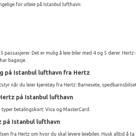
gelige for utleie på Istanbul lufthavn:
g 5 passasjerer. Det er mulig å leie biler med 4 og 5 dører. Her
 har bagasje.
ig på Istanbul lufthavn fra Hertz
styr når du leier kjøretøy fra Hertz: Barnesete, spedbarnsbils
Hertz på Istanbul lufthavn
e typer betalingskort: Visa og MasterCard.
z på Istanbul lufthavn
lsen fra Hertz om hvor du skal levere leiebilen. Husk alltid å t