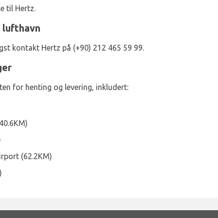
 til Hertz.
 lufthavn
igst kontakt Hertz på (+90) 212 465 59 99.
ger
en for henting og levering, inkludert:
(40.6KM)
)
irport (62.2KM)
)