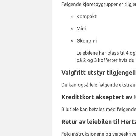
Følgende kjøretøygrupper er tilgjen
Kompakt
Mini
Økonomi
Leiebilene har plass til 4 o
på 2 og 3 kofferter hvis du
Valgfritt utstyr tilgjengel
Du kan også leie følgende ekstraut
Kredittkort akseptert av 
Bilutleie kan betales med følgend
Retur av leiebilen til Hert
Følg instruksjonene og veibeskrive