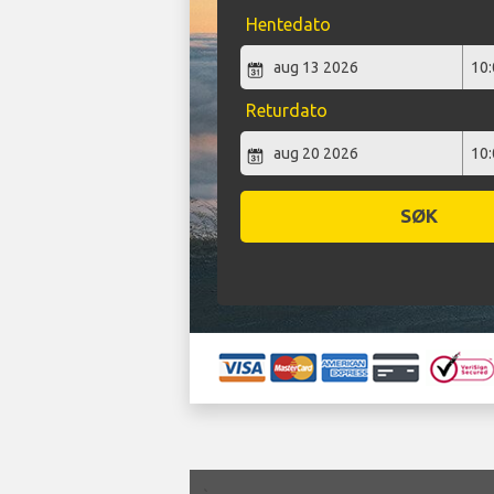
Hentedato
Returdato
SØK