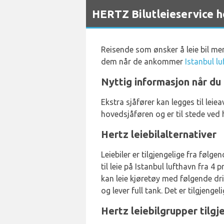
`
HERTZ Bilutleieservice h
Reisende som ønsker å leie bil men
dem når de ankommer
Istanbul l
Nyttig informasjon når du 
Ekstra sjåfører kan legges til lei
hovedsjåføren og er til stede ved h
Hertz leiebilalternativer
Leiebiler er tilgjengelige fra følg
til leie på Istanbul lufthavn fra 
kan leie kjøretøy med følgende driv
og lever full tank. Det er tilgjeng
Hertz leiebilgrupper tilgj