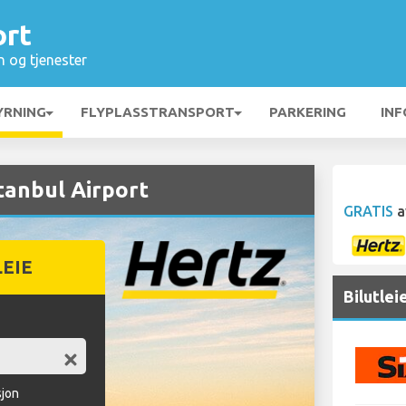
ort
n og tjenester
YRNING
FLYPLASSTRANSPORT
PARKERING
INF
tanbul Airport
GRATIS
a
LEIE
Bilutlei
sjon