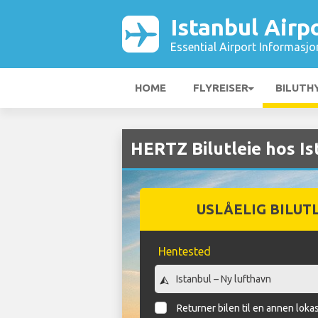
Istanbul Airp
Essential Airport Informasjo
HOME
FLYREISER
BILUTH
HERTZ Bilutleie hos Is
USLÅELIG BILUT
Hentested
Returner bilen til en annen loka