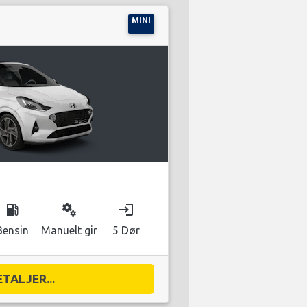
MINI
local_gas_station
miscellaneous_services
login
Bensin
Manuelt gir
5 Dør
ETALJER...