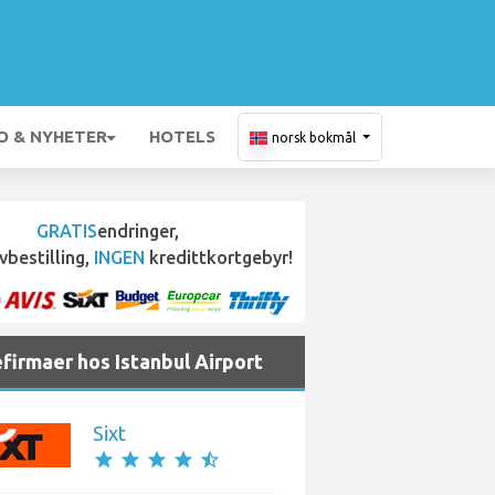
O & NYHETER
HOTELS
norsk bokmål
GRATIS
endringer,
vbestilling,
INGEN
kredittkortgebyr!
efirmaer hos Istanbul Airport
Sixt
star
star
star
star
star_half