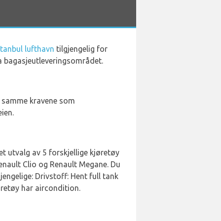
stanbul lufthavn
tilgjengelig for
ra bagasjeutleveringsområdet.
r de samme kravene som
eien.
et utvalg av 5 forskjellige kjøretøy
 Renault Clio og Renault Megane. Du
engelige: Drivstoff: Hent full tank
øretøy har aircondition.