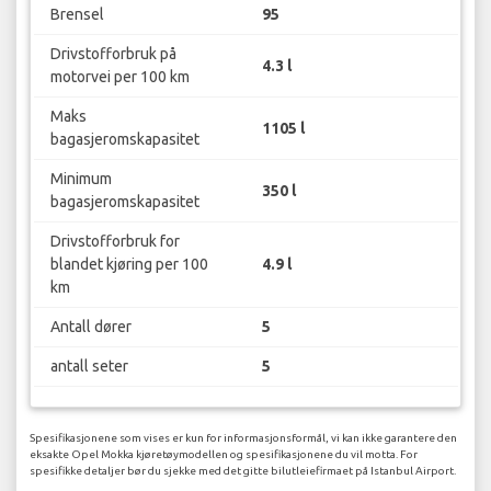
Brensel
95
Drivstofforbruk på
4.3 l
motorvei per 100 km
Maks
1105 l
bagasjeromskapasitet
Minimum
350 l
bagasjeromskapasitet
Drivstofforbruk for
blandet kjøring per 100
4.9 l
km
Antall dører
5
antall seter
5
Spesifikasjonene som vises er kun for informasjonsformål, vi kan ikke garantere den
eksakte Opel Mokka kjøretøymodellen og spesifikasjonene du vil motta. For
spesifikke detaljer bør du sjekke med det gitte bilutleiefirmaet på Istanbul Airport.