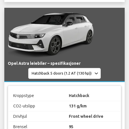
Opel Astra leiebiler – spesifikasjoner
Kroppstype
Hatchback
CO2-utslipp
131 g/km
Drivhjul
Front wheel drive
Brensel
95