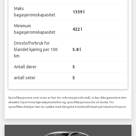
Maks
1339 l
bagasjeromskapasitet
Minimum
422 l
bagasjeromskapasitet
Drivstofforbruk for
blandet kjøring per 100
5.8 l
km
Antall dører
5
antall seter
5
Spesifikasjonene som vises er kun for informasjonsformål, vi kan ikke garantere den
eksakte Opel Astra kjøretøymodellen og spesifikasjonene du vil motta. For
spesifikke detaljer bør du sjekke med det gitte bilutleiefirmaet på Istanbul Airport.