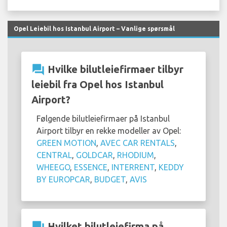
Opel Leiebil hos Istanbul Airport – Vanlige spørsmål
question_answer
Hvilke bilutleiefirmaer tilbyr
leiebil fra Opel hos Istanbul
Airport?
Følgende bilutleiefirmaer på Istanbul
Airport tilbyr en rekke modeller av Opel:
GREEN MOTION
,
AVEC CAR RENTALS
,
CENTRAL
,
GOLDCAR
,
RHODIUM
,
WHEEGO
,
ESSENCE
,
INTERRENT
,
KEDDY
BY EUROPCAR
,
BUDGET
,
AVIS
question_answer
Hvilket bilutleiefirma på