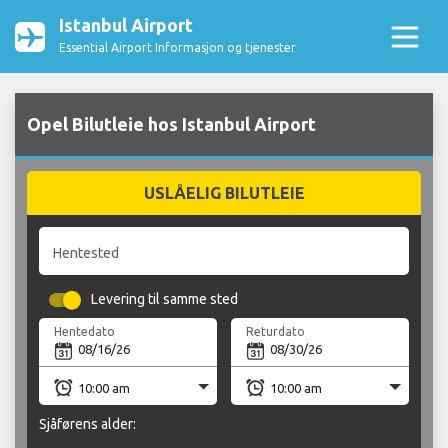
Istanbul Airport
Essential Airport Informasjon og tjenester
Opel Bilutleie hos Istanbul Airport
USLÅELIG BILUTLEIE
Hentested
Levering til samme sted
Hentedato
Returdato
Sjåførens alder: