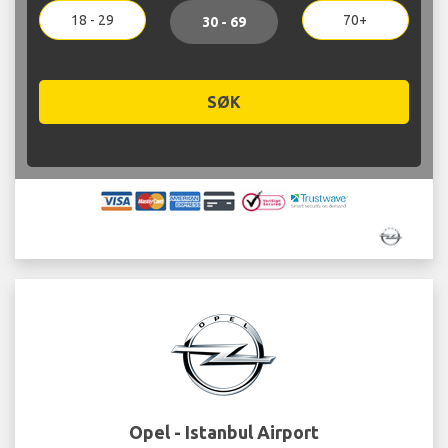
18 - 29
70+
30 - 69
SØK
Opel - Istanbul Airport