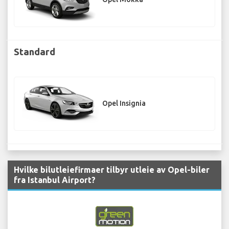
Standard
Opel Insignia
Hvilke bilutleiefirmaer tilbyr utleie av Opel-biler
fra Istanbul Airport?