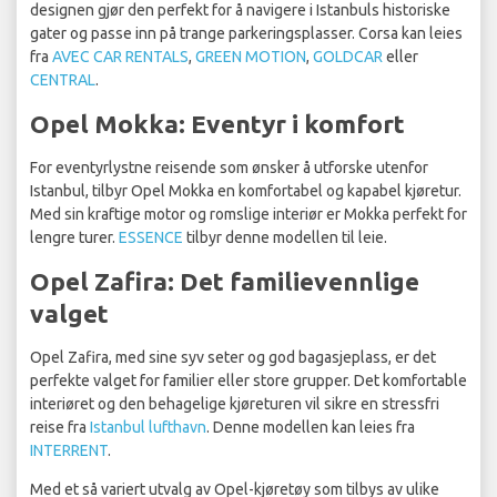
designen gjør den perfekt for å navigere i Istanbuls historiske
gater og passe inn på trange parkeringsplasser. Corsa kan leies
fra
AVEC CAR RENTALS
,
GREEN MOTION
,
GOLDCAR
eller
CENTRAL
.
Opel Mokka: Eventyr i komfort
For eventyrlystne reisende som ønsker å utforske utenfor
Istanbul, tilbyr Opel Mokka en komfortabel og kapabel kjøretur.
Med sin kraftige motor og romslige interiør er Mokka perfekt for
lengre turer.
ESSENCE
tilbyr denne modellen til leie.
Opel Zafira: Det familievennlige
valget
Opel Zafira, med sine syv seter og god bagasjeplass, er det
perfekte valget for familier eller store grupper. Det komfortable
interiøret og den behagelige kjøreturen vil sikre en stressfri
reise fra
Istanbul lufthavn
. Denne modellen kan leies fra
INTERRENT
.
Med et så variert utvalg av Opel-kjøretøy som tilbys av ulike