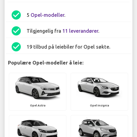
check_circle
5
Opel-modeller
.
check_circle
Tilgjengelig fra
11 leverandører
.
check_circle
19 tilbud på leiebiler for Opel søkte.
Populære Opel-modeller å leie:
Opel Astra
Opel Insignia