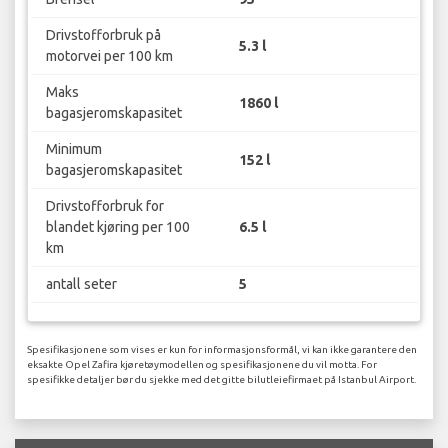
Drivstofforbruk på
5.3 l
motorvei per 100 km
Maks
1860 l
bagasjeromskapasitet
Minimum
152 l
bagasjeromskapasitet
Drivstofforbruk for
blandet kjøring per 100
6.5 l
km
antall seter
5
Spesifikasjonene som vises er kun for informasjonsformål, vi kan ikke garantere den
eksakte Opel Zafira kjøretøymodellen og spesifikasjonene du vil motta. For
spesifikke detaljer bør du sjekke med det gitte bilutleiefirmaet på Istanbul Airport.