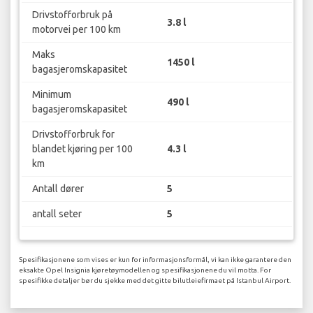
Drivstofforbruk på
3.8 l
motorvei per 100 km
Maks
1450 l
bagasjeromskapasitet
Minimum
490 l
bagasjeromskapasitet
Drivstofforbruk for
blandet kjøring per 100
4.3 l
km
Antall dører
5
antall seter
5
Spesifikasjonene som vises er kun for informasjonsformål, vi kan ikke garantere den
eksakte Opel Insignia kjøretøymodellen og spesifikasjonene du vil motta. For
spesifikke detaljer bør du sjekke med det gitte bilutleiefirmaet på Istanbul Airport.