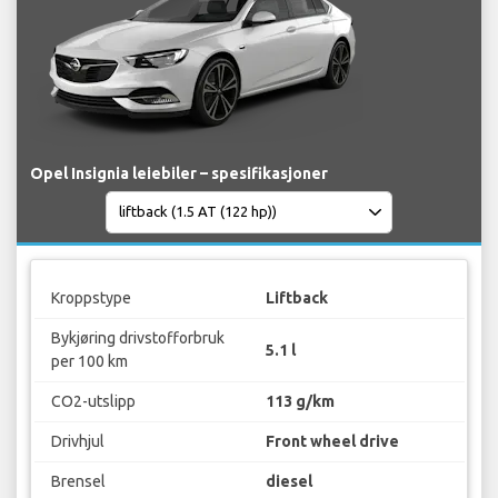
Opel Insignia leiebiler – spesifikasjoner
Kroppstype
Liftback
Bykjøring drivstofforbruk
5.1 l
per 100 km
CO2-utslipp
113 g/km
Drivhjul
Front wheel drive
Brensel
diesel