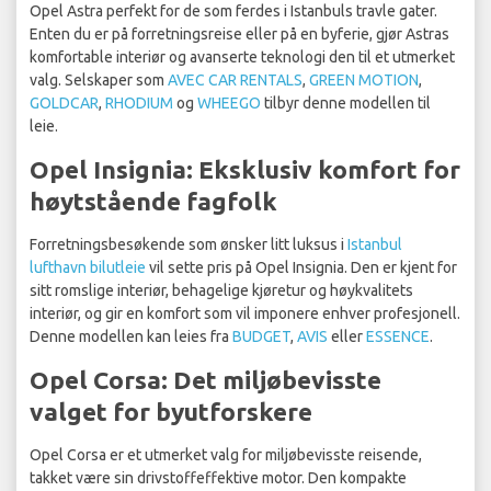
Opel Astra perfekt for de som ferdes i Istanbuls travle gater.
Enten du er på forretningsreise eller på en byferie, gjør Astras
komfortable interiør og avanserte teknologi den til et utmerket
valg. Selskaper som
AVEC CAR RENTALS
,
GREEN MOTION
,
GOLDCAR
,
RHODIUM
og
WHEEGO
tilbyr denne modellen til
leie.
Opel Insignia: Eksklusiv komfort for
høytstående fagfolk
Forretningsbesøkende som ønsker litt luksus i
Istanbul
lufthavn bilutleie
vil sette pris på Opel Insignia. Den er kjent for
sitt romslige interiør, behagelige kjøretur og høykvalitets
interiør, og gir en komfort som vil imponere enhver profesjonell.
Denne modellen kan leies fra
BUDGET
,
AVIS
eller
ESSENCE
.
Opel Corsa: Det miljøbevisste
valget for byutforskere
Opel Corsa er et utmerket valg for miljøbevisste reisende,
takket være sin drivstoffeffektive motor. Den kompakte