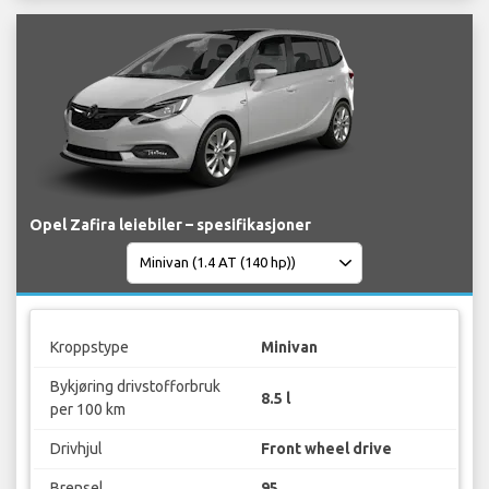
Opel Zafira leiebiler – spesifikasjoner
Kroppstype
Minivan
Bykjøring drivstofforbruk
8.5 l
per 100 km
Drivhjul
Front wheel drive
Brensel
95