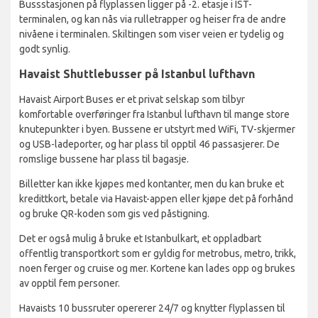
Bussstasjonen på flyplassen ligger på -2. etasje i IST-
terminalen, og kan nås via rulletrapper og heiser fra de andre
nivåene i terminalen. Skiltingen som viser veien er tydelig og
godt synlig.
Havaist Shuttlebusser på Istanbul lufthavn
Havaist Airport Buses er et privat selskap som tilbyr
komfortable overføringer fra Istanbul lufthavn til mange store
knutepunkter i byen. Bussene er utstyrt med WiFi, TV-skjermer
og USB-ladeporter, og har plass til opptil 46 passasjerer. De
romslige bussene har plass til bagasje.
Billetter kan ikke kjøpes med kontanter, men du kan bruke et
kredittkort, betale via Havaist-appen eller kjøpe det på forhånd
og bruke QR-koden som gis ved påstigning.
Det er også mulig å bruke et Istanbulkart, et oppladbart
offentlig transportkort som er gyldig for metrobus, metro, trikk,
noen ferger og cruise og mer. Kortene kan lades opp og brukes
av opptil fem personer.
Havaists 10 bussruter opererer 24/7 og knytter flyplassen til