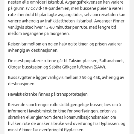
nesten alle områder i Istanbul. Avgangsfrekvensen kan variere
på grunn av Covid-19-pandemien, men bussene pleier å være i
rute i henhold til planlagte avgangstider, selv om reisetiden kan
variere avhengig av trafikktettheten i Istanbul. Avganger finner
vanligvis sted hver 15-60 minutter per rute, med lengre tid
mellom avgangene på morgenen.
Reisen tar mellom en og en halv og to timer, og prisen varierer
avhengig av destinasjonen.
De mest populære rutene går til Taksim-plassen, Sultanahmet,
Otogar busstasjon og Sabiha Gökçen lufthavn (SAW).
Bussavgiftene ligger vanligvis mellom 25₺ og 45₺, avhengig av
destinasjonen.
Havaist-skranke finnes på transportetasjen.
Reisende som trenger rullestoltilgjengelige busser, bes om å
informere Havaist minst én time før overføringen, enten via
skranken eller gjennom deres kommunikasjonskanaler, om
hvilken rute de ønsker å bruke ved overføring fra flyplassen, og
minst 6 timer før overføring til flyplassen.