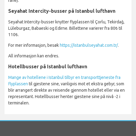
fane).
Seyahat Intercity-busser på Istanbul lufthavn
Seyahat Intercity-busser knytter flyplassen til Çorlu, Tekirdağ,
Lüleburgaz, Babaeski og Edirne. Billettene varierer fra 80₺ til
110₺.
For mer informasjon, besøk
https://istanbulseyahat.com.tr/
.
All informasjon kan endres.
Hotellbusser på Istanbul lufthavn
Mange av hotellene i Istanbul tilbyr en transporttjeneste fra
flyplassen
til gjestene sine, vanligvis mot et ekstra gebyr, som
blir arrangert direkte av reisende gjennom hotellet eller via en
representant. Hotellbusser henter gjestene sine på nivå -2 i
terminalen.