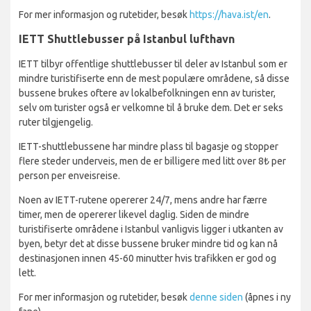
For mer informasjon og rutetider, besøk
https://hava.ist/en
.
IETT Shuttlebusser på Istanbul lufthavn
IETT tilbyr offentlige shuttlebusser til deler av Istanbul som er
mindre turistifiserte enn de mest populære områdene, så disse
bussene brukes oftere av lokalbefolkningen enn av turister,
selv om turister også er velkomne til å bruke dem. Det er seks
ruter tilgjengelig.
IETT-shuttlebussene har mindre plass til bagasje og stopper
flere steder underveis, men de er billigere med litt over 8₺ per
person per enveisreise.
Noen av IETT-rutene opererer 24/7, mens andre har færre
timer, men de opererer likevel daglig. Siden de mindre
turistifiserte områdene i Istanbul vanligvis ligger i utkanten av
byen, betyr det at disse bussene bruker mindre tid og kan nå
destinasjonen innen 45-60 minutter hvis trafikken er god og
lett.
For mer informasjon og rutetider, besøk
denne siden
(åpnes i ny