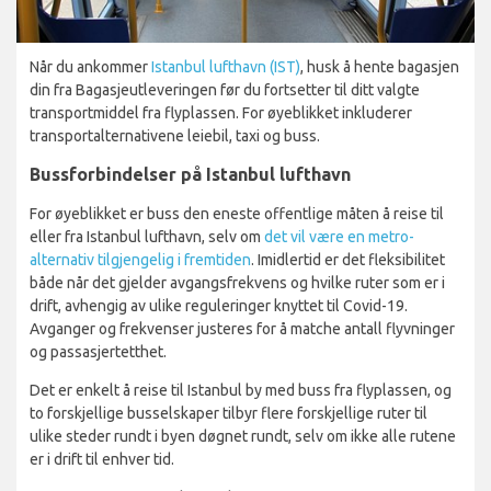
Når du ankommer
Istanbul lufthavn (IST)
, husk å hente bagasjen
din fra Bagasjeutleveringen før du fortsetter til ditt valgte
transportmiddel fra flyplassen. For øyeblikket inkluderer
transportalternativene leiebil, taxi og buss.
Bussforbindelser på Istanbul lufthavn
For øyeblikket er buss den eneste offentlige måten å reise til
eller fra Istanbul lufthavn, selv om
det vil være en metro-
alternativ tilgjengelig i fremtiden
. Imidlertid er det fleksibilitet
både når det gjelder avgangsfrekvens og hvilke ruter som er i
drift, avhengig av ulike reguleringer knyttet til Covid-19.
Avganger og frekvenser justeres for å matche antall flyvninger
og passasjertetthet.
Det er enkelt å reise til Istanbul by med buss fra flyplassen, og
to forskjellige busselskaper tilbyr flere forskjellige ruter til
ulike steder rundt i byen døgnet rundt, selv om ikke alle rutene
er i drift til enhver tid.