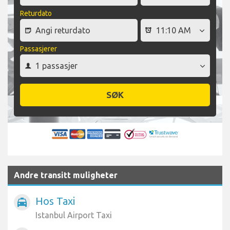
Returdato
Passasjerer
SØK
Andre transitt muligheter
Hos Taxi
local_taxi
Istanbul Airport Taxi