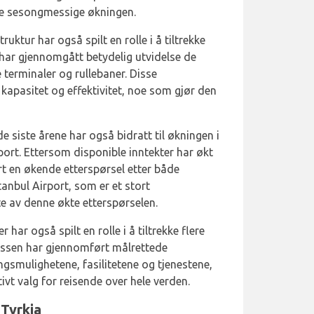
nne sesongmessige økningen.
uktur har også spilt en rolle i å tiltrekke
t har gjennomgått betydelig utvidelse de
e terminaler og rullebaner. Disse
kapasitet og effektivitet, noe som gjør den
 siste årene har også bidratt til økningen i
port. Ettersom disponible inntekter har økt
rt en økende etterspørsel etter både
tanbul Airport, som er et stort
te av denne økte etterspørselen.
ar også spilt en rolle i å tiltrekke flere
plassen har gjennomført målrettede
gsmulighetene, fasilitetene og tjenestene,
ivt valg for reisende over hele verden.
 Tyrkia