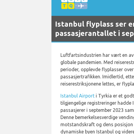
Istanbul flyplass ser 
passasjerantallet i se
Luftfartsindustrien har vært en 
globale pandemien. Med reiserestr
perioder, opplevde flyplasser ove
passasjertrafikken. Imidlertid, e
reiserestriksjonene lettes, er flypl
Istanbul Airport
i Tyrkia er et god
tilgjengelige registreringer hadde 
passasjerer i september 2023 sa
Denne bemerkelsesverdige vending
motstandskraft og dens posisjon 
dynamiske byen Istanbul og videre