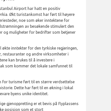
stanbul Airport har hatt en positiv
rkia. Økt turistankomst har ført til høyere
eriesteder, noe som øker inntektene for
r tilstrømningen av besøkende stimulert den
r og muligheter for bedrifter som betjener
l økte inntekter for den tyrkiske regjeringen,
r, restauranter og andre virksomheter i
tene kan brukes til å investere i
iltak som kommer det lokale samfunnet til
for turisme ført til en større verdsettelse
istorie. Dette har ført til en økning i lokal
evare byens unike identitet.
ge gjenoppretting er et bevis på flyplassens
ke posisjon som et stort