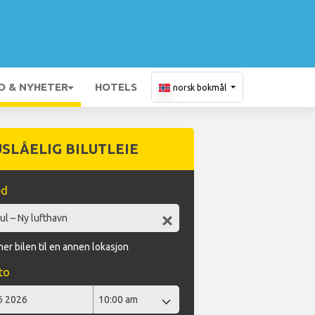
O & NYHETER
HOTELS
norsk bokmål
USLÅELIG BILUTLEIE
ed
er bilen til en annen lokasjon
to