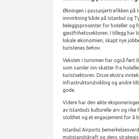
Økningen i passasjertrafikken på I
innvirkning både på Istanbul og Ty
beleggsprosenter for hoteller og f
gjestfrihetssektoren. I tillegg ha
lokale økonomien, skapt nye jobbe
turistenes behov.
Veksten i turismen har også ført ti
som samler inn skatter fra hotelle
turistsektoren. Disse ekstra inntek
infrastrukturutvikling og andre t
gode.
Videre har den økte eksponeringen 
av Istanbuls kulturelle arv og rike h
stolthet og et engasjement for å b
Istanbul Airports bemerkelsesverdi
motstandskraft og dens strategis