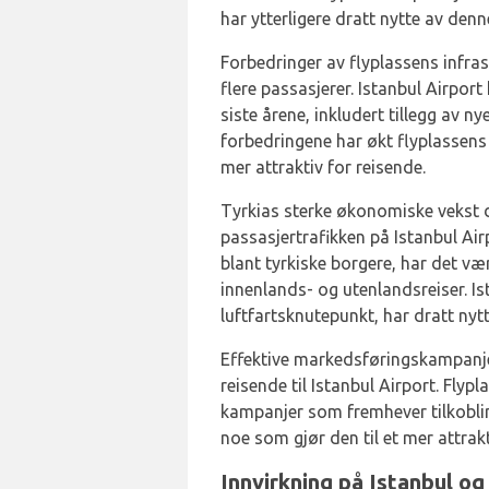
har ytterligere dratt nytte av de
Forbedringer av flyplassens infrastr
flere passasjerer. Istanbul Airpor
siste årene, inkludert tillegg av ny
forbedringene har økt flyplassens 
mer attraktiv for reisende.
Tyrkias sterke økonomiske vekst de
passasjertrafikken på Istanbul Air
blant tyrkiske borgere, har det væ
innenlands- og utenlandsreiser. Is
luftfartsknutepunkt, har dratt nyt
Effektive markedsføringskampanjer h
reisende til Istanbul Airport. Fly
kampanjer som fremhever tilkoblin
noe som gjør den til et mer attrakt
Innvirkning på Istanbul og