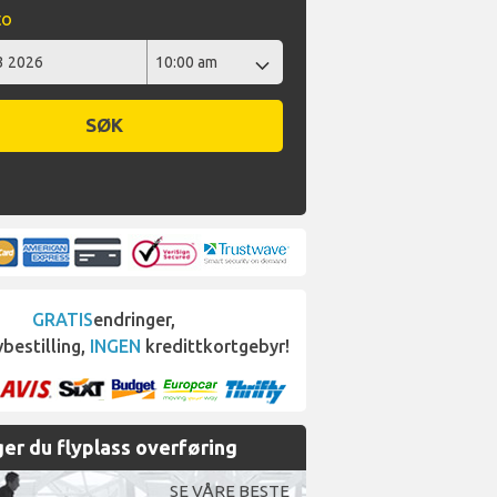
to
SØK
GRATIS
endringer,
bestilling,
INGEN
kredittkortgebyr!
er du flyplass overføring
SE VÅRE BESTE