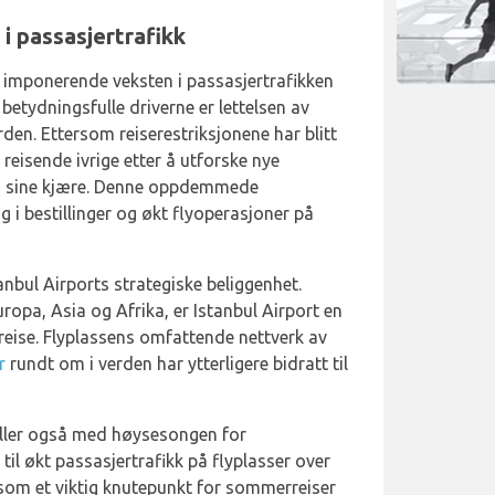
i passasjertrafikk
ne imponerende veksten i passasjertrafikken
betydningsfulle driverne er lettelsen av
den. Ettersom reiserestriksjonene har blitt
r reisende ivrige etter å utforske nye
d sine kjære. Denne oppdemmede
ng i bestillinger og økt flyoperasjoner på
nbul Airports strategiske beliggenhet.
opa, Asia og Afrika, er Istanbul Airport en
reise. Flyplassens omfattende nettverk av
r
rundt om i verden har ytterligere bidratt til
aller også med høysesongen for
til økt passasjertrafikk på flyplasser over
 som et viktig knutepunkt for sommerreiser