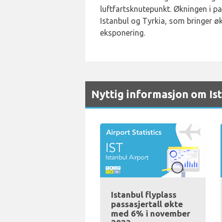
luftfartsknutepunkt. Økningen i pas
Istanbul og Tyrkia, som bringer ø
eksponering.
Nyttig informasjon om Is
Istanbul flyplass
passasjertall økte
med 6% i november