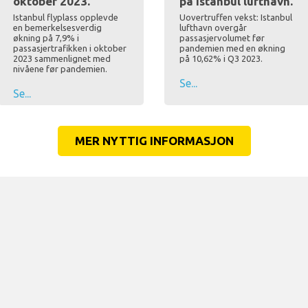
oktober 2023.
på Istanbul lufthavn.
Istanbul flyplass opplevde
Uovertruffen vekst: Istanbul
en bemerkelsesverdig
lufthavn overgår
økning på 7,9% i
passasjervolumet før
passasjertrafikken i oktober
pandemien med en økning
2023 sammenlignet med
på 10,62% i Q3 2023.
nivåene før pandemien.
Se...
Se...
MER NYTTIG INFORMASJON