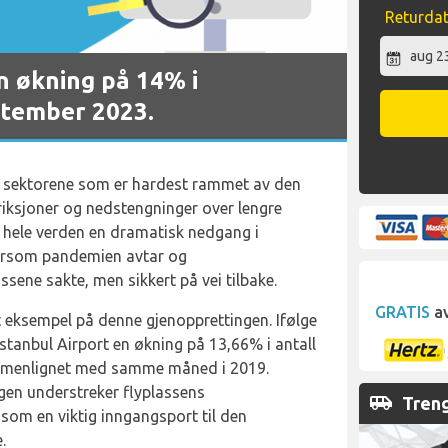
Returda
en økning på 14% i
ptember 2023.
av sektorene som er hardest rammet av den
iksjoner og nedstengninger over lengre
r hele verden en dramatisk nedgang i
ttersom pandemien avtar og
assene sakte, men sikkert på vei tilbake.
GRATIS
av
t eksempel på denne gjenopprettingen. Ifølge
Istanbul Airport en økning på 13,66% i antall
mmenlignet med samme måned i 2019.
en understreker flyplassens
airport_shuttle
Treng
som en viktig inngangsport til den
.