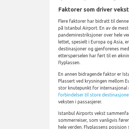
Faktorer som driver vekst 
Flere faktorer har bidratt til den
på Istanbul Airport. En av de mest 
pandemirestriksjoner over hele ver
lettet, spesielt i Europa og Asia, e
destinasjoner og gjenforenes me
etterspørselen har ført til en økni
flyplassen.
En annen bidragende faktor er Ista
Plassert ved krysningen mellom Eur
stor knutepunkt for internasjonal 
forbindelser til store destinasjone
veksten i passasjerer.
Istanbul Airports vekst sammenf
sommerreiser, som vanligvis fører 
hele verden. Flyplassens posisjon