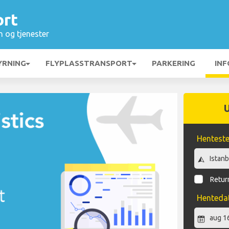
ort
n og tjenester
YRNING
FLYPLASSTRANSPORT
PARKERING
INF
Hentest
Return
Henteda