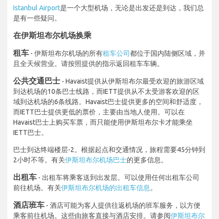
Istanbul Airport
是一个大型机场，无论是出发还是到达，我们总
是有一些疑问。
在伊斯坦布尔机场换乘
租车
- 伊斯坦布尔机场的所有
租车公司
都位于国内陆侧区域，并
且全天候营业。请按照提供的指示返回租车车辆。
公共交通巴士
- Havaist提供从伊斯坦布尔最受欢迎的旅游区域
到达机场的10条巴士线路，而IETT提供从不太受游客欢迎的区
域到达机场的6条线路。Havaist巴士提供更多的空间和舒适度，
而IETT巴士提供更低的票价，主要由当地人使用。可以在
Havaist巴士上购买车票，而只能使用伊斯坦布尔卡才能乘坐
IETT巴士。
巴士到达终端楼层-2。根据起点和交通情况，旅程需要45分钟到
2小时不等。有关
伊斯坦布尔机场巴士
的更多信息。
出租车
- 出租车将乘客送到出发层。可以使用任何出租车公司
前往机场。有关
伊斯坦布尔机场的出租车信息
。
酒店班车
- 酒店可能为客人提供往返机场的班车服务，以方便
乘客前往机场。这些由旅客直接与酒店安排。请参阅
伊斯坦布尔