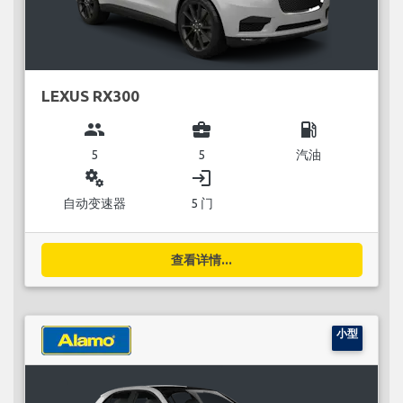
LEXUS RX300
group
business_center
local_gas_station
5
5
汽油
miscellaneous_services
login
自动变速器
5 门
查看详情...
小型