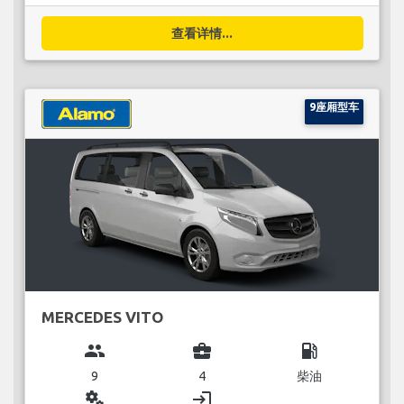
查看详情...
9座厢型车
MERCEDES VITO
group
business_center
local_gas_station
9
4
柴油
miscellaneous_services
login