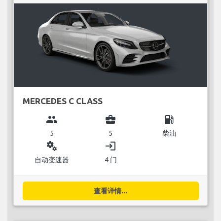
MERCEDES C CLASS
group
business_center
local_gas_station
5
5
柴油
miscellaneous_services
login
自动变速器
4 门
查看详情...