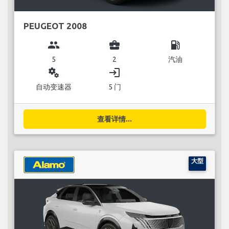
PEUGEOT 2008
group
business_center
local_gas_station
5
2
汽油
miscellaneous_services
login
自动变速器
5 门
查看详情...
大型