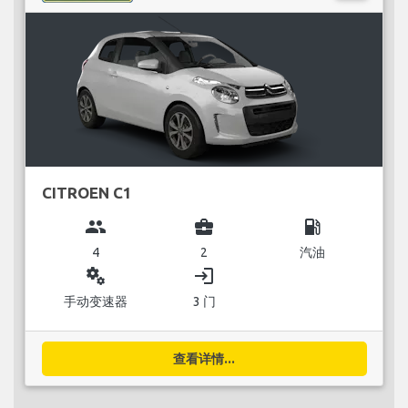
CITROEN C1
group
business_center
local_gas_station
4
2
汽油
miscellaneous_services
login
手动变速器
3 门
查看详情...