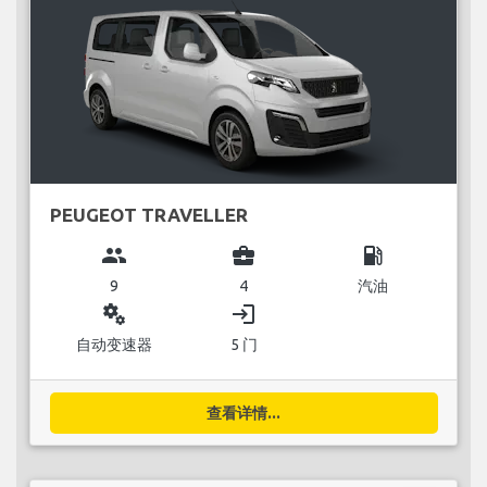
PEUGEOT TRAVELLER
group
business_center
local_gas_station
9
4
汽油
miscellaneous_services
login
自动变速器
5 门
查看详情...