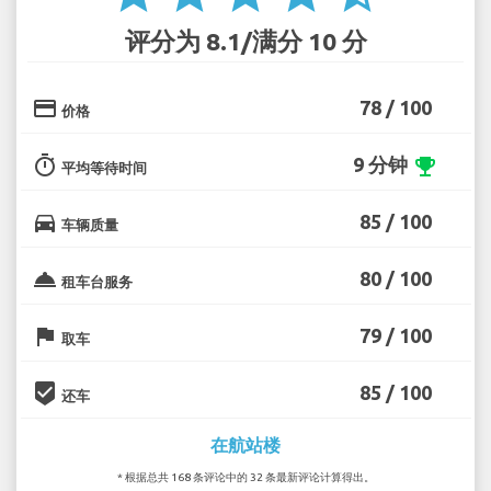
评分为 8.1/满分 10 分
credit_card
78 / 100
价格
timer
9 分钟
emoji_events
平均等待时间
directions_car
85 / 100
车辆质量
room_service
80 / 100
租车台服务
flag
79 / 100
取车
beenhere
85 / 100
还车
在航站楼
* 根据总共 168 条评论中的 32 条最新评论计算得出。