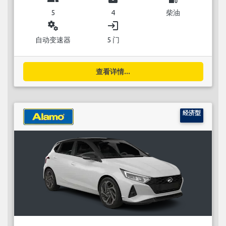
5
4
柴油
miscellaneous_services
login
自动变速器
5 门
查看详情...
经济型