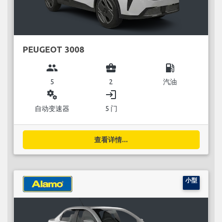
PEUGEOT 3008
group
business_center
local_gas_station
5
2
汽油
miscellaneous_services
login
自动变速器
5 门
查看详情...
小型