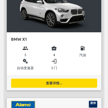
BMW X1
group
business_center
local_gas_station
5
4
汽油
miscellaneous_services
login
自动变速器
5 门
查看详情...
迷你