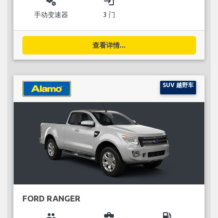
miscellaneous_services
login
手动变速器
3 门
查看详情...
SUV 越野车
FORD RANGER
group
business_center
local_gas_station