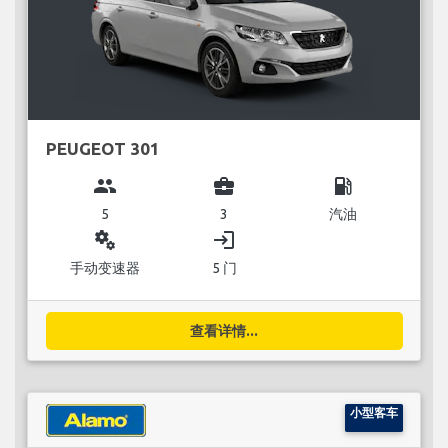
PEUGEOT 301
group
business_center
local_gas_station
5
3
汽油
miscellaneous_services
login
手动变速器
5 门
查看详情...
小型客车