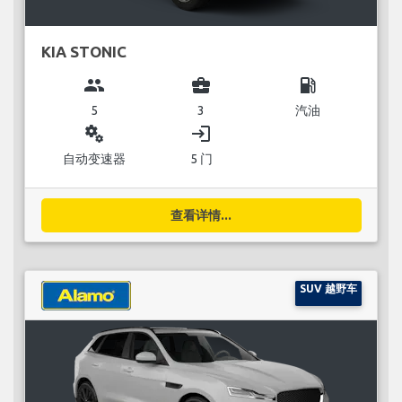
KIA STONIC
group
business_center
local_gas_station
5
3
汽油
miscellaneous_services
login
自动变速器
5 门
查看详情...
SUV 越野车