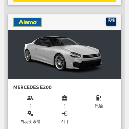
高端
MERCEDES E200
group
business_center
local_gas_station
5
5
汽油
miscellaneous_services
login
自动变速器
4 门