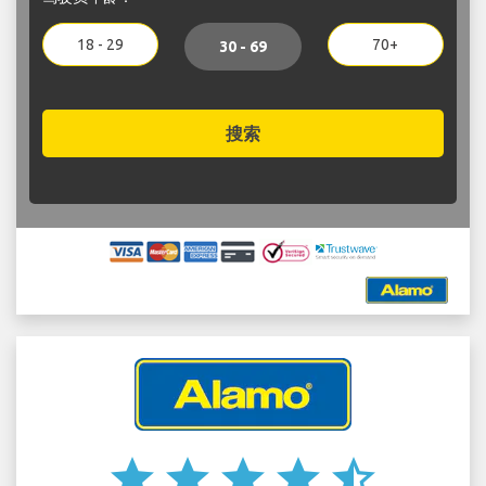
18 - 29
70+
30 - 69
搜索
star
star
star
star
star_half