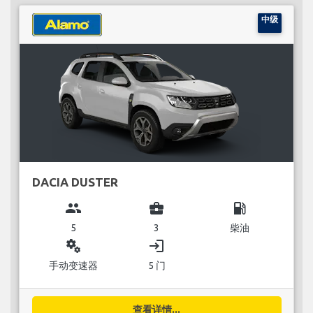
中级
DACIA DUSTER
group
business_center
local_gas_station
5
3
柴油
miscellaneous_services
login
手动变速器
5 门
查看详情...