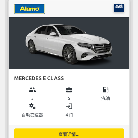
高端
MERCEDES E CLASS
group
business_center
local_gas_station
5
5
汽油
miscellaneous_services
login
自动变速器
4 门
查看详情...