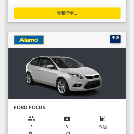
查看详情...
中级
FORD FOCUS
group
business_center
local_gas_station
5
3
汽油