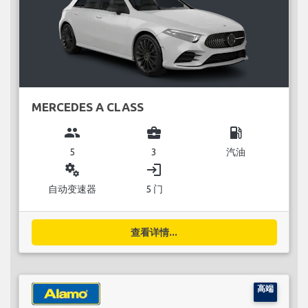
MERCEDES A CLASS
group
business_center
local_gas_station
5
3
汽油
miscellaneous_services
login
自动变速器
5 门
查看详情...
高端