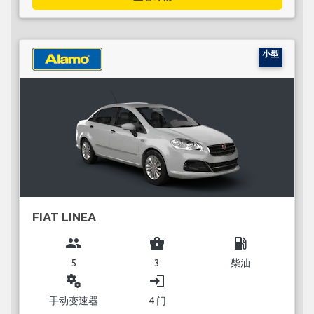
小型
FIAT LINEA
group
business_center
local_gas_station
5
3
柴油
miscellaneous_services
login
手动变速器
4 门