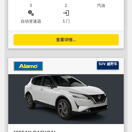
5
2
汽油
miscellaneous_services
login
自动变速器
5 门
查看详情...
SUV 越野车