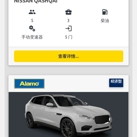
NISSAN QASHQAI
group
business_center
local_gas_station
5
3
柴油
miscellaneous_services
login
手动变速器
5 门
查看详情...
经济型