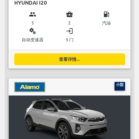
HYUNDAI I20
group
business_center
local_gas_station
5
2
汽油
miscellaneous_services
login
自动变速器
5 门
查看详情...
小型