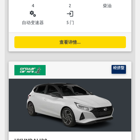
4
2
柴油
miscellaneous_services
login
自动变速器
5 门
查看详情...
经济型