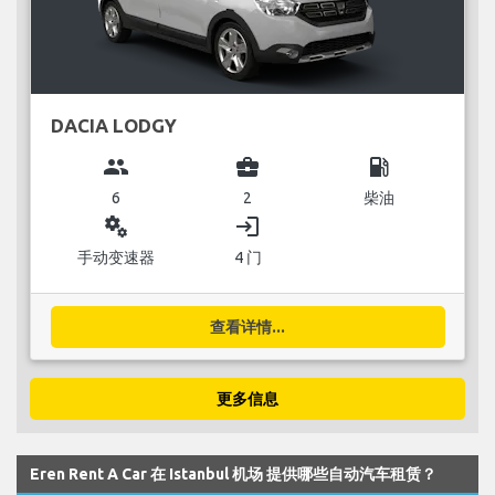
DACIA LODGY
group
business_center
local_gas_station
6
2
柴油
miscellaneous_services
login
手动变速器
4 门
查看详情...
更多信息
Eren Rent A Car 在 Istanbul 机场 提供哪些自动汽车租赁？