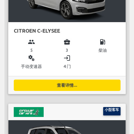
CITROEN C-ELYSEE
group
business_center
local_gas_station
5
3
柴油
miscellaneous_services
login
手动变速器
4 门
查看详情...
小型客车