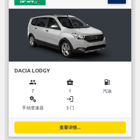
DACIA LODGY
group
business_center
local_gas_station
7
1
汽油
miscellaneous_services
login
手动变速器
5 门
查看详情...