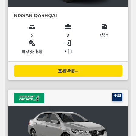
NISSAN QASHQAI
group
business_center
local_gas_station
5
3
柴油
miscellaneous_services
login
自动变速器
5 门
查看详情...
小型