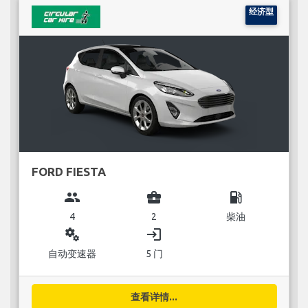
经济型
FORD FIESTA
group
business_center
local_gas_station
4
2
柴油
miscellaneous_services
login
自动变速器
5 门
查看详情...