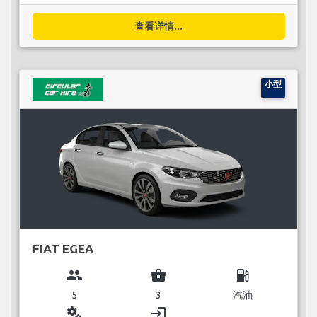
查看详情...
小型
FIAT EGEA
group
business_center
local_gas_station
5
3
汽油
miscellaneous_services
login