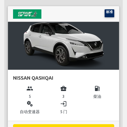
标准
NISSAN QASHQAI
group
business_center
local_gas_station
5
3
柴油
miscellaneous_services
login
自动变速器
5 门