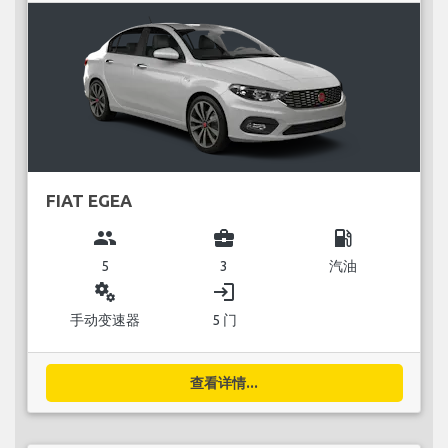
FIAT EGEA
group
business_center
local_gas_station
5
3
汽油
miscellaneous_services
login
手动变速器
5 门
查看详情...