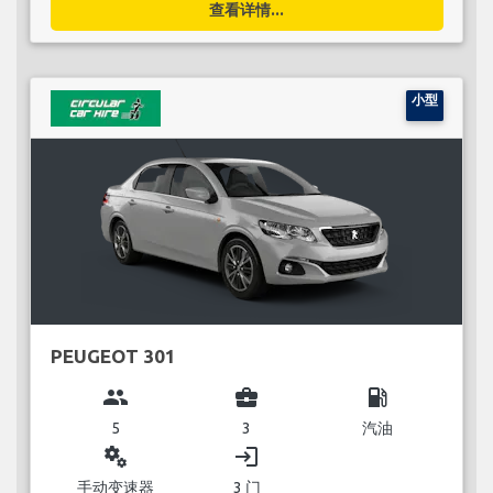
查看详情...
小型
PEUGEOT 301
group
business_center
local_gas_station
5
3
汽油
miscellaneous_services
login
手动变速器
3 门