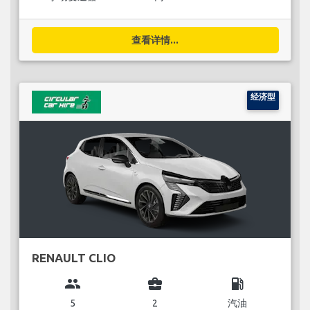
查看详情...
经济型
RENAULT CLIO
group
business_center
local_gas_station
5
2
汽油