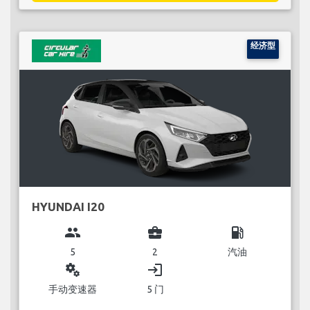
经济型
HYUNDAI I20
group
business_center
local_gas_station
5
2
汽油
miscellaneous_services
login
手动变速器
5 门