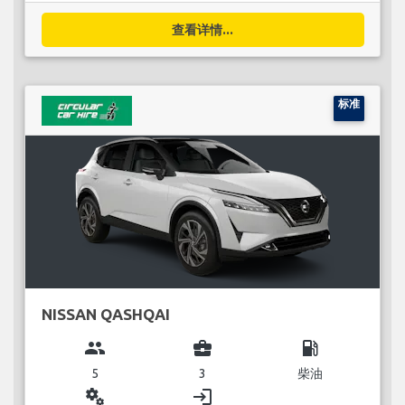
查看详情...
标准
NISSAN QASHQAI
group
business_center
local_gas_station
5
3
柴油
miscellaneous_services
login