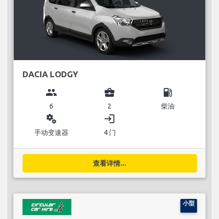
DACIA LODGY
group
business_center
local_gas_station
6
2
柴油
miscellaneous_services
login
手动变速器
4 门
查看详情...
小型