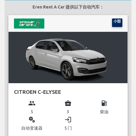
Eren Rent A Car 提供以下自动汽车：
小型
CITROEN C-ELYSEE
group
business_center
local_gas_station
5
3
柴油
miscellaneous_services
login
自动变速器
5 门