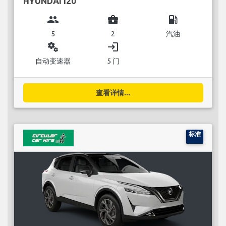
HYUNDAI I20
group
business_center
local_gas_station
5
2
汽油
miscellaneous_services
login
自动变速器
5 门
查看详情...
标准