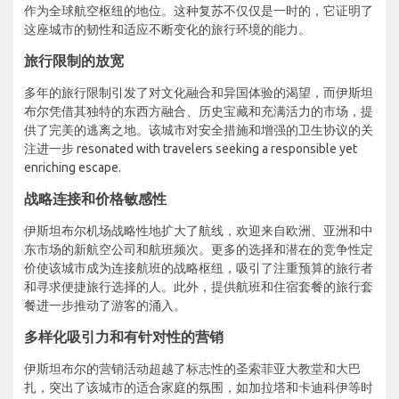
作为全球航空枢纽的地位。这种复苏不仅仅是一时的，它证明了
这座城市的韧性和适应不断变化的旅行环境的能力。
旅行限制的放宽
多年的旅行限制引发了对文化融合和异国体验的渴望，而伊斯坦
布尔凭借其独特的东西方融合、历史宝藏和充满活力的市场，提
供了完美的逃离之地。该城市对安全措施和增强的卫生协议的关
注进一步 resonated with travelers seeking a responsible yet
enriching escape.
战略连接和价格敏感性
伊斯坦布尔机场战略性地扩大了航线，欢迎来自欧洲、亚洲和中
东市场的新航空公司和航班频次。更多的选择和潜在的竞争性定
价使该城市成为连接航班的战略枢纽，吸引了注重预算的旅行者
和寻求便捷旅行选择的人。此外，提供航班和住宿套餐的旅行套
餐进一步推动了游客的涌入。
多样化吸引力和有针对性的营销
伊斯坦布尔的营销活动超越了标志性的圣索菲亚大教堂和大巴
扎，突出了该城市的适合家庭的氛围，如加拉塔和卡迪科伊等时