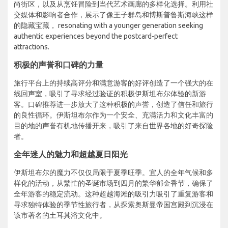
尚街区，以及从烹饪冒险到当代艺术画廊的多样化选择。利用社
交媒体和影响者合作，展示了像王子群岛和博斯普鲁斯海峡这样
的隐藏宝藏， resonating with a younger generation seeking
authentic experiences beyond the postcard-perfect
attractions.
积极的声誉和口碑的力量
旅行平台上的持续高评分和满意游客的好评创造了一个强大的在
线回声室，吸引了寻求经过验证的积极伊斯坦布尔体验的新游
客。口碑推荐进一步放大了这种积极的声誉，创造了信任和旅行
的良性循环。伊斯坦布尔作为一个安全、充满活力和文化丰富的
目的地的声誉有机地传播开来，吸引了来自世界各地的好奇探险
者。
全年迷人的魅力和超越夏日阳光
伊斯坦布尔的魔力不仅仅局限于夏季旺季。宜人的全年气候和多
样化的活动，从繁忙的圣诞市场到四月的繁华郁金香节，确保了
全年游客的稳定流动。这种超越海滩的吸引力吸引了重复游客和
寻求独特体验的季节性旅行者，从探索奥斯曼帝国宫殿到沉浸在
该市著名的土耳其浴文化中。