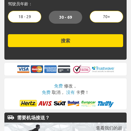
驾驶员年龄：
18 - 29
70+
30 - 69
搜索
免费
修改，
免费
取消，
没有
卡费！
airport_shuttle
需要机场接送？
查看我们的超