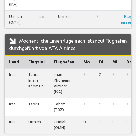
(IKA)
Urmieh
Iran
Urmieh
2
Flüge
(OMH)
anzeig
Wöchentliche Linienflüge nach Istanbul Flughafen
durchgeführt von ATA Airlines
Land
Flugziel
Flughafen
Mo
Di
Mi
Do
Iran
Tehran
Imam
2
2
2
2
Imam
Khomeini
Khomeini
Airport
(IKA)
Iran
Tabriz
Tabriz
1
1
1
1
(TBZ)
Iran
Urmieh
Urmieh
0
1
0
0
(OMH)