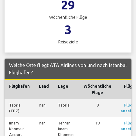
29
Wöchentliche Flüge
3
Reiseziele
Welche Orte fliegt ATA Airlines von und nach Istanbul
Flughafen?
Flughafen
Land
Lage
Wöchentliche
Flüge
Flüge
Tabriz
Iran
Tabriz
9
Flüge
(TBZ)
anzeig
Imam
Iran
Tehran
18
Flüge
Khomeini
Imam
anzeig
Airport
Khomeini