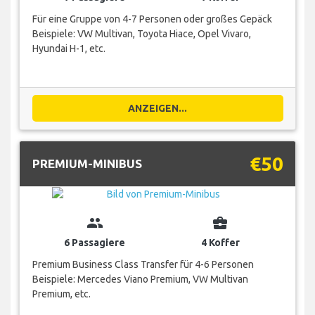
Für eine Gruppe von 4-7 Personen oder großes Gepäck
Beispiele: VW Multivan, Toyota Hiace, Opel Vivaro,
Hyundai H-1, etc.
ANZEIGEN...
€50
PREMIUM-MINIBUS
group
business_center
6 Passagiere
4 Koffer
Premium Business Class Transfer für 4-6 Personen
Beispiele: Mercedes Viano Premium, VW Multivan
Premium, etc.