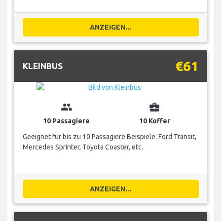
ANZEIGEN...
€61
KLEINBUS
group
business_center
10 Passagiere
10 Koffer
Geeignet für bis zu 10 Passagiere Beispiele: Ford Transit,
Mercedes Sprinter, Toyota Coaster, etc.
ANZEIGEN...