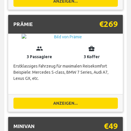
ANZEIGEN...
€269
PRÄMIE
group
business_center
3 Passagiere
3 Koffer
Erstklassiges Fahrzeug für maximalen Reisekomfort
Beispiele: Mercedes S-class, BMW 7 Series, Audi A7,
Lexus GX, etc.
ANZEIGEN...
€49
MINIVAN