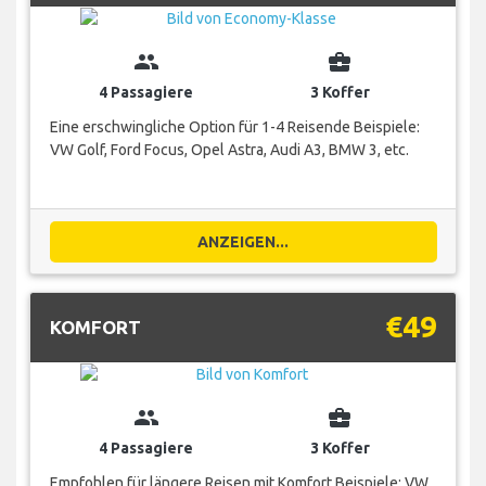
group
business_center
4 Passagiere
3 Koffer
Eine erschwingliche Option für 1-4 Reisende Beispiele:
VW Golf, Ford Focus, Opel Astra, Audi A3, BMW 3, etc.
ANZEIGEN...
€49
KOMFORT
group
business_center
4 Passagiere
3 Koffer
Empfohlen für längere Reisen mit Komfort Beispiele: VW