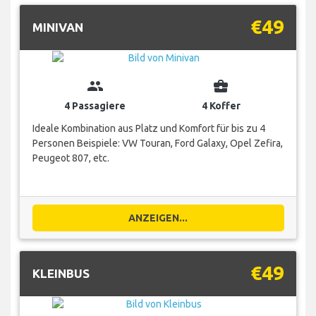
€49
MINIVAN
group
business_center
4 Passagiere
4 Koffer
Ideale Kombination aus Platz und Komfort für bis zu 4
Personen Beispiele: VW Touran, Ford Galaxy, Opel Zefira,
Peugeot 807, etc.
ANZEIGEN...
€49
KLEINBUS