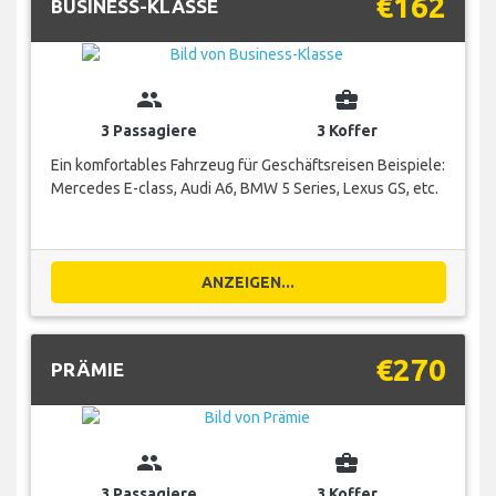
€162
BUSINESS-KLASSE
group
business_center
3 Passagiere
3 Koffer
Ein komfortables Fahrzeug für Geschäftsreisen Beispiele:
Mercedes E-class, Audi A6, BMW 5 Series, Lexus GS, etc.
ANZEIGEN...
€270
PRÄMIE
group
business_center
3 Passagiere
3 Koffer