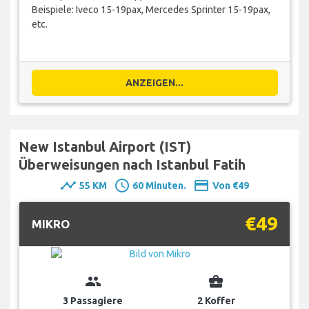
Beispiele: Iveco 15-19pax, Mercedes Sprinter 15-19pax,
etc.
ANZEIGEN...
New Istanbul Airport (IST)
Überweisungen nach Istanbul Fatih
timeline
schedule
payment
55 KM
60 Minuten.
Von €49
€49
MIKRO
group
business_center
3 Passagiere
2 Koffer