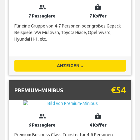
group
business_center
7 Passagiere
7 Koffer
Für eine Gruppe von 4-7 Personen oder großes Gepäck
Beispiele: VW Multivan, Toyota Hiace, Opel Vivaro,
Hyundai H-1, etc.
ANZEIGEN...
€54
PREMIUM-MINIBUS
group
business_center
6 Passagiere
4 Koffer
Premium Business Class Transfer für 4-6 Personen