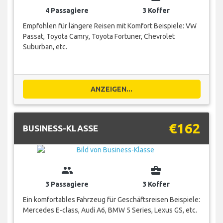
4 Passagiere
3 Koffer
Empfohlen für längere Reisen mit Komfort Beispiele: VW
Passat, Toyota Camry, Toyota Fortuner, Chevrolet
Suburban, etc.
ANZEIGEN...
€162
BUSINESS-KLASSE
group
business_center
3 Passagiere
3 Koffer
Ein komfortables Fahrzeug für Geschäftsreisen Beispiele:
Mercedes E-class, Audi A6, BMW 5 Series, Lexus GS, etc.