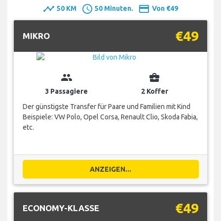
timeline
schedule
payment
50 KM
50 Minuten.
Von €49
€49
MIKRO
group
business_center
3 Passagiere
2 Koffer
Der günstigste Transfer für Paare und Familien mit Kind
Beispiele: VW Polo, Opel Corsa, Renault Clio, Skoda Fabia,
etc.
ANZEIGEN...
€49
ECONOMY-KLASSE