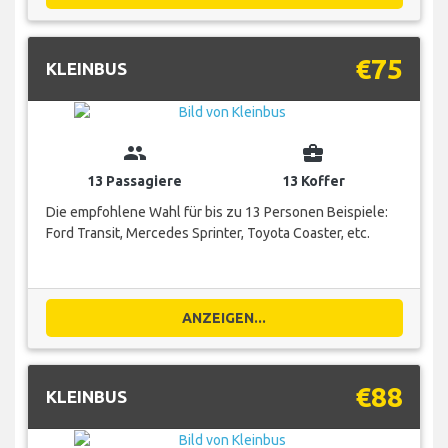
€75
KLEINBUS
group
business_center
13 Passagiere
13 Koffer
Die empfohlene Wahl für bis zu 13 Personen Beispiele:
Ford Transit, Mercedes Sprinter, Toyota Coaster, etc.
ANZEIGEN...
€88
KLEINBUS