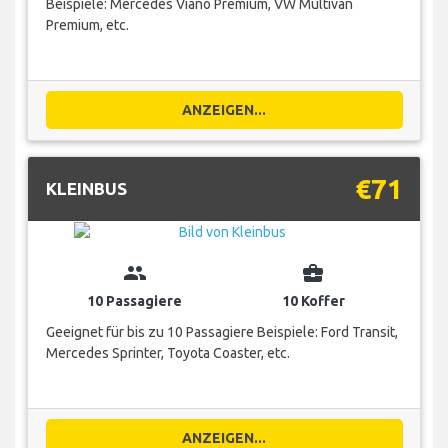
Beispiele: Mercedes Viano Premium, VW Multivan
Premium, etc.
ANZEIGEN...
€71
KLEINBUS
group
business_center
10 Passagiere
10 Koffer
Geeignet für bis zu 10 Passagiere Beispiele: Ford Transit,
Mercedes Sprinter, Toyota Coaster, etc.
ANZEIGEN...