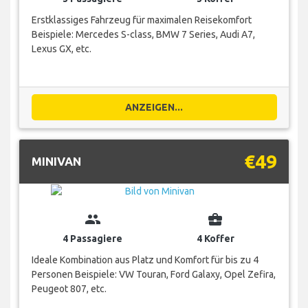
Erstklassiges Fahrzeug für maximalen Reisekomfort
Beispiele: Mercedes S-class, BMW 7 Series, Audi A7,
Lexus GX, etc.
ANZEIGEN...
€49
MINIVAN
group
business_center
4 Passagiere
4 Koffer
Ideale Kombination aus Platz und Komfort für bis zu 4
Personen Beispiele: VW Touran, Ford Galaxy, Opel Zefira,
Peugeot 807, etc.