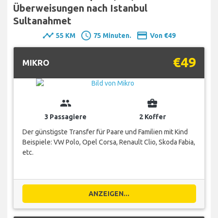
Überweisungen nach Istanbul
Sultanahmet
timeline
schedule
payment
55 KM
75 Minuten.
Von €49
€49
MIKRO
group
business_center
3 Passagiere
2 Koffer
Der günstigste Transfer für Paare und Familien mit Kind
Beispiele: VW Polo, Opel Corsa, Renault Clio, Skoda Fabia,
etc.
ANZEIGEN...