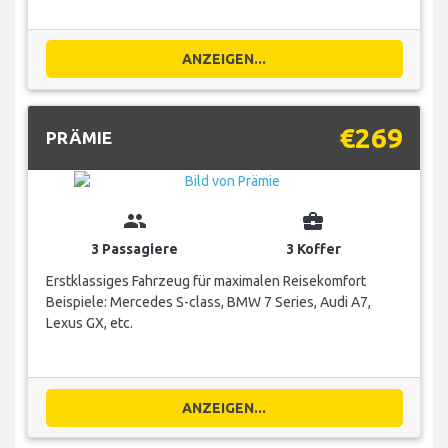
ANZEIGEN...
€269
PRÄMIE
group
business_center
3 Passagiere
3 Koffer
Erstklassiges Fahrzeug für maximalen Reisekomfort
Beispiele: Mercedes S-class, BMW 7 Series, Audi A7,
Lexus GX, etc.
ANZEIGEN...