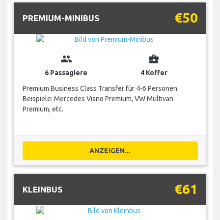
€50
PREMIUM-MINIBUS
group
business_center
6 Passagiere
4 Koffer
Premium Business Class Transfer für 4-6 Personen
Beispiele: Mercedes Viano Premium, VW Multivan
Premium, etc.
ANZEIGEN...
€61
KLEINBUS