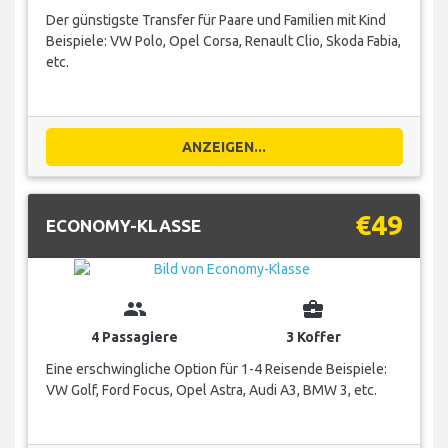
Der günstigste Transfer für Paare und Familien mit Kind
Beispiele: VW Polo, Opel Corsa, Renault Clio, Skoda Fabia,
etc.
ANZEIGEN...
€49
ECONOMY-KLASSE
group
business_center
4 Passagiere
3 Koffer
Eine erschwingliche Option für 1-4 Reisende Beispiele:
VW Golf, Ford Focus, Opel Astra, Audi A3, BMW 3, etc.