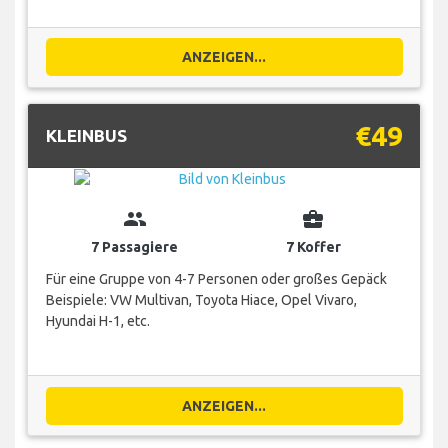
ANZEIGEN...
€49
KLEINBUS
group
business_center
7 Passagiere
7 Koffer
Für eine Gruppe von 4-7 Personen oder großes Gepäck
Beispiele: VW Multivan, Toyota Hiace, Opel Vivaro,
Hyundai H-1, etc.
ANZEIGEN...