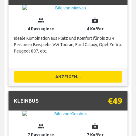
group
business_center
4 Passagiere
4 Koffer
Ideale Kombination aus Platz und Komfort für bis zu 4
Personen Beispiele: VW Touran, Ford Galaxy, Opel Zefira,
Peugeot 807, etc.
ANZEIGEN...
€49
KLEINBUS
group
business_center
7 Passagiere
7 Koffer