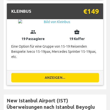
€149
KLEINBUS
group
business_center
19 Passagiere
19 Koffer
Eine Option für eine Gruppe von 15-19 Reisenden
Beispiele: Iveco 15-19pax, Mercedes Sprinter 15-19pax,
etc.
ANZEIGEN...
New Istanbul Airport (IST)
Überweisungen nach Istanbul Beyoglu