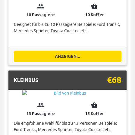
group
business_center
10 Passagiere
10 Koffer
Geeignet für bis zu 10 Passagiere Beispiele: Ford Transit,
Mercedes Sprinter, Toyota Coaster, etc.
ANZEIGEN...
€68
KLEINBUS
group
business_center
13 Passagiere
13 Koffer
Die empfohlene Wahl für bis zu 13 Personen Beispiele:
Ford Transit, Mercedes Sprinter, Toyota Coaster, etc.