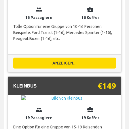
group
business_center
16 Passagiere
16 Koffer
Tolle Option für eine Gruppe von 10-16 Personen
Beispiele: Ford Transit (1-16), Mercedes Sprinter (1-16),
Peugeot Boxer (1-16), etc.
ANZEIGEN...
€149
KLEINBUS
group
business_center
19 Passagiere
19 Koffer
Eine Option für eine Gruppe von 15-19 Reisenden