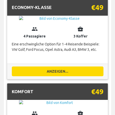
€49
ECONOMY-KLASSE
group
business_center
4 Passagiere
3 Koffer
Eine erschwingliche Option für 1-4 Reisende Beispiele:
VW Golf, Ford Focus, Opel Astra, Audi A3, BMW 3, etc.
ANZEIGEN...
€49
KOMFORT
group
business_center