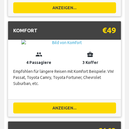
ANZEIGEN...
€49
KOMFORT
group
business_center
4 Passagiere
3 Koffer
Empfohlen für längere Reisen mit Komfort Beispiele: VW
Passat, Toyota Camry, Toyota Fortuner, Chevrolet
Suburban, etc.
ANZEIGEN...