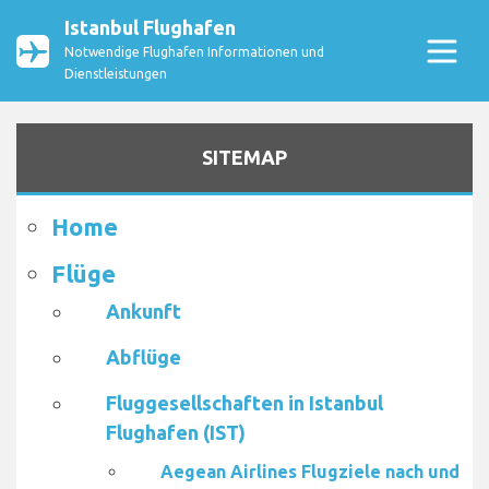
Istanbul Flughafen
Notwendige Flughafen Informationen und
Dienstleistungen
SITEMAP
Home
Flüge
Ankunft
Abflüge
Fluggesellschaften in Istanbul
Flughafen (IST)
Aegean Airlines Flugziele nach und