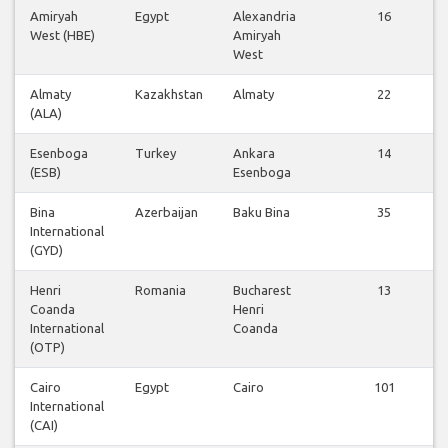
Amiryah
Egypt
Alexandria
16
West (HBE)
Amiryah
West
Almaty
Kazakhstan
Almaty
22
(ALA)
Esenboga
Turkey
Ankara
14
(ESB)
Esenboga
Bina
Azerbaijan
Baku Bina
35
International
(GYD)
Henri
Romania
Bucharest
13
Coanda
Henri
International
Coanda
(OTP)
Cairo
Egypt
Cairo
101
International
(CAI)