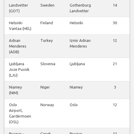
Landvetter
Sweden
Gothenburg
14
(GOT)
Landvetter
Helsinki
Finland
Helsinki
30
Vantaa (HEL)
Adnan
Turkey
Izmir Adnan
12
Menderes
Menderes
(ADB)
Ljubljana
Slovenia
Ljubljana
21
Joze Pucnik
(LJU)
Niamey
Niger
Niamey
3
(NIM)
Oslo
Norway
Oslo
12
Airport,
Gardermoen
(OSL)
Prague -
Czech
Prague
12