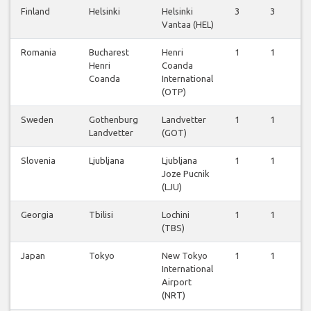
Finland
Helsinki
Helsinki
3
3
2
Vantaa (HEL)
Romania
Bucharest
Henri
1
1
1
Henri
Coanda
Coanda
International
(OTP)
Sweden
Gothenburg
Landvetter
1
1
1
Landvetter
(GOT)
Slovenia
Ljubljana
Ljubljana
1
1
1
Joze Pucnik
(LJU)
Georgia
Tbilisi
Lochini
1
1
1
(TBS)
Japan
Tokyo
New Tokyo
1
1
1
International
Airport
(NRT)