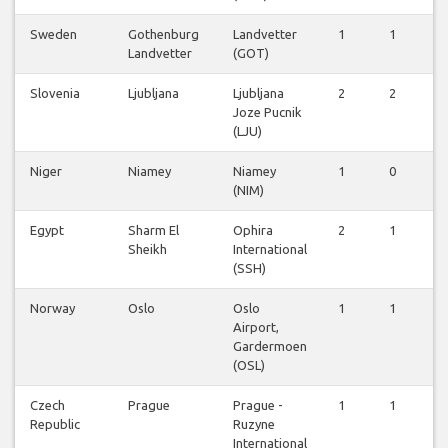
Sweden
Gothenburg
Landvetter
1
1
1
Landvetter
(GOT)
Slovenia
Ljubljana
Ljubljana
2
2
2
Joze Pucnik
(LJU)
Niger
Niamey
Niamey
1
0
0
(NIM)
Egypt
Sharm El
Ophira
2
1
1
Sheikh
International
(SSH)
Norway
Oslo
Oslo
1
1
1
Airport,
Gardermoen
(OSL)
Czech
Prague
Prague -
1
1
1
Republic
Ruzyne
International