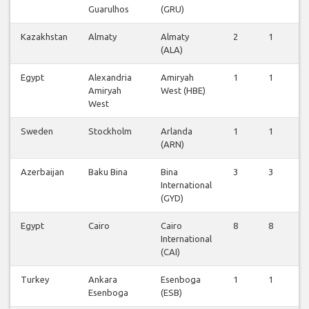
Guarulhos
(GRU)
Kazakhstan
Almaty
Almaty
2
1
1
(ALA)
Egypt
Alexandria
Amiryah
1
1
1
Amiryah
West (HBE)
West
Sweden
Stockholm
Arlanda
1
1
1
(ARN)
Azerbaijan
Baku Bina
Bina
3
3
3
International
(GYD)
Egypt
Cairo
Cairo
8
8
7
International
(CAI)
Turkey
Ankara
Esenboga
1
1
1
Esenboga
(ESB)