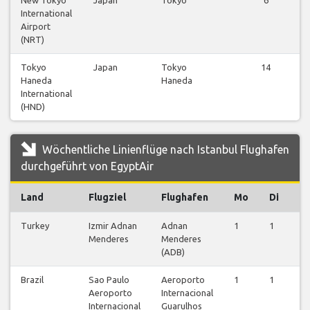
International
Airport
(NRT)
Tokyo
Japan
Tokyo
14
Haneda
Haneda
International
(HND)
Wöchentliche Linienflüge nach Istanbul Flughafen
durchgeführt von EgyptAir
Land
Flugziel
Flughafen
Mo
Di
M
Turkey
Izmir Adnan
Adnan
1
1
0
Menderes
Menderes
(ADB)
Brazil
Sao Paulo
Aeroporto
1
1
1
Aeroporto
Internacional
Internacional
Guarulhos