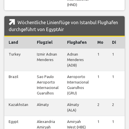
(HND)
Wöchentliche Linienflüge von Istanbul Flughafen
durchgeführt von EgyptAir
Land
Flugziel
Flughafen
Mo
Di
M
Turkey
Izmir Adnan
Adnan
1
1
0
Menderes
Menderes
(ADB)
Brazil
Sao Paulo
Aeroporto
1
1
1
Aeroporto
Internacional
Internacional
Guarulhos
Guarulhos
(GRU)
Kazakhstan
Almaty
Almaty
2
2
2
(ALA)
Egypt
Alexandria
Amiryah
1
1
1
Amiryah
West (HBE)