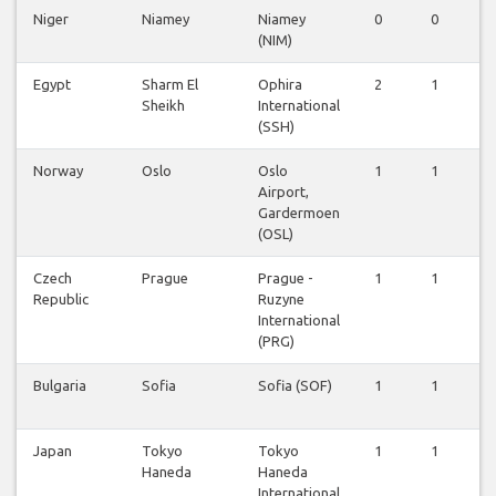
Niger
Niamey
Niamey
0
0
1
(NIM)
Egypt
Sharm El
Ophira
2
1
1
Sheikh
International
(SSH)
Norway
Oslo
Oslo
1
1
1
Airport,
Gardermoen
(OSL)
Czech
Prague
Prague -
1
1
1
Republic
Ruzyne
International
(PRG)
Bulgaria
Sofia
Sofia (SOF)
1
1
1
Japan
Tokyo
Tokyo
1
1
1
Haneda
Haneda
International