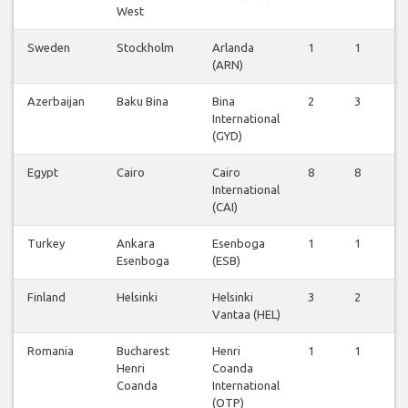
West
Sweden
Stockholm
Arlanda
1
1
1
(ARN)
Azerbaijan
Baku Bina
Bina
2
3
2
International
(GYD)
Egypt
Cairo
Cairo
8
8
7
International
(CAI)
Turkey
Ankara
Esenboga
1
1
1
Esenboga
(ESB)
Finland
Helsinki
Helsinki
3
2
2
Vantaa (HEL)
Romania
Bucharest
Henri
1
1
1
Henri
Coanda
Coanda
International
(OTP)