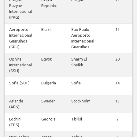
Ruzyne
Republic
International
(PRG)
Aeroporto
Brazil
Sao Paulo
12
Internacional
Aeroporto
Guarulhos
Internacional
(GRU)
Guarulhos
Ophira
Egypt
Sharm El
20
International
Sheikh
(SSH)
Sofia (SOF)
Bulgaria
Sofia
14
Arlanda
Sweden
Stockholm
13
(ARN)
Lochini
Georgia
Tbilisi
7
(TBS)
New Tokyo
Japan
Tokyo
6