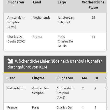
Flughafen
Land
Lage
Wöchentliche
Flüge
Amsterdam-
Netherlands
Amsterdam
25
Schiphol
Schiphol
(AMS)
Charles De
France
Paris
14
Gaulle (CDG)
Charles De
Gaulle
Wöchentliche Linienflüge nach Istanbul Flughafen
durchgeführt von KLM
Land
Flugziel
Flughafen
Mo
Di
Mi
Netherlands
Amsterdam
Amsterdam-
2
2
2
Schiphol
Schiphol
(AMS)
France
Paris
Charles De
1
1
1