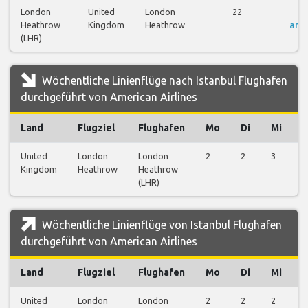
London
United
London
22
Fl
Heathrow
Kingdom
Heathrow
anz
(LHR)
Wöchentliche Linienflüge nach Istanbul Flughafen
durchgeführt von American Airlines
Land
Flugziel
Flughafen
Mo
Di
Mi
United
London
London
2
2
3
1
Kingdom
Heathrow
Heathrow
(LHR)
Wöchentliche Linienflüge von Istanbul Flughafen
durchgeführt von American Airlines
Land
Flugziel
Flughafen
Mo
Di
Mi
United
London
London
2
2
2
2