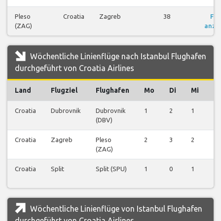
Pleso
Croatia
Zagreb
38
Flü
(ZAG)
anze
Wöchentliche Linienflüge nach Istanbul Flughafen
durchgeführt von Croatia Airlines
Land
Flugziel
Flughafen
Mo
Di
Mi
D
Croatia
Dubrovnik
Dubrovnik
1
2
1
1
(DBV)
Croatia
Zagreb
Pleso
2
3
2
3
(ZAG)
Croatia
Split
Split (SPU)
1
0
1
0
Wöchentliche Linienflüge von Istanbul Flughafen
durchgeführt von Croatia Airlines