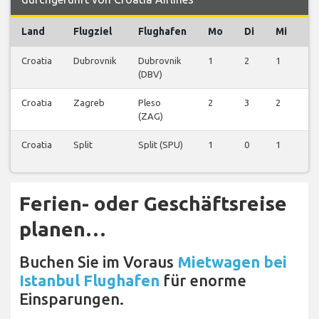
Land
Flugziel
Flughafen
Mo
Di
Mi
D
Croatia
Dubrovnik
Dubrovnik
1
2
1
1
(DBV)
Croatia
Zagreb
Pleso
2
3
2
3
(ZAG)
Croatia
Split
Split (SPU)
1
0
1
0
Ferien- oder Geschäftsreise
planen…
Buchen Sie im Voraus
Mietwagen bei
Istanbul Flughafen
für enorme
Einsparungen.