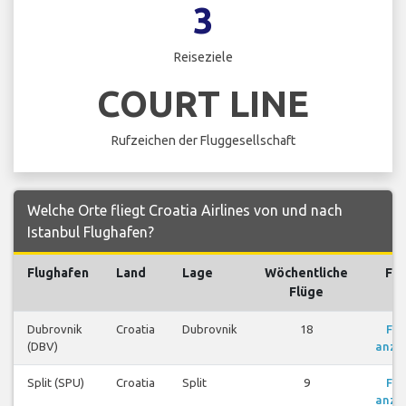
3
Reiseziele
COURT LINE
Rufzeichen der Fluggesellschaft
Welche Orte fliegt Croatia Airlines von und nach
Istanbul Flughafen?
Flughafen
Land
Lage
Wöchentliche
Flü
Flüge
Dubrovnik
Croatia
Dubrovnik
18
Flü
(DBV)
anze
Split (SPU)
Croatia
Split
9
Flü
anze