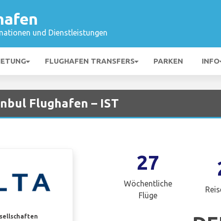
hafen
mationen und Dienstleistungen
IETUNG
FLUGHAFEN TRANSFERS
PARKEN
INFO
anbul Flughafen – IST
27
Wöchentliche
Reis
Flüge
esellschaften