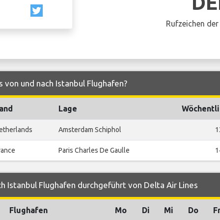
DE
Rufzeichen der 
es von und nach Istanbul Flughafen?
and
Lage
Wöchentli
etherlands
Amsterdam Schiphol
1
rance
Paris Charles De Gaulle
1
h Istanbul Flughafen durchgeführt von Delta Air Lines
Flughafen
Mo
Di
Mi
Do
F