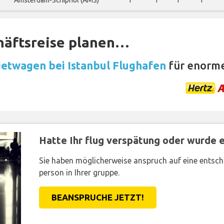
Amsterdam-Schiphol (AMS)
1
1
1
1
häftsreise planen…
etwagen bei Istanbul Flughafen
für enorme
Hatte Ihr flug verspätung oder wurde er
Sie haben möglicherweise anspruch auf eine entsc
person in Ihrer gruppe.
BEANSPRUCHE JETZT!