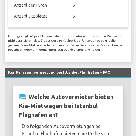
Anzahl der Türen
5
Anzahl Sitzplätze
5
Die angezeigten Spezifikationen dienen nur zu Informationszwecken. Wir können
nicht garantieren, dass Sie das genaue Kia Sportage-Fahrzeugmodell und die
genauen Spezifikationen erhalten. Für spezifische Details sollten Sie sich bei der
jeweiligen Autovermietung unter Istanbul Flughafen erkundigen.
Kia-Fahrzeugvermietung bei Istanbul Flughafen – FAQ
question_answer
Welche Autovermieter bieten
Kia-Mietwagen bei Istanbul
Flughafen an?
Die folgenden Autovermietungen bei
Istanbul Flughafen bieten eine Reihe von