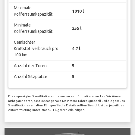
Maximale
1010 l
Kofferraumkapazität
Minimale
255 l
Kofferraumkapazität
Gemischter
Kraftstoffverbrauch pro
4.7 l
100 km
Anzahl der Türen
5
Anzahl Sitzplätze
5
Die angezeigten Spezifikationen dienen nur zu Informationszwecken. Wir können
nicht garantieren, dass Sie das genaue Kia Picanto-Fahrzeugmodell und die genauen
Spezifikationen erhalten. Für spezifische Details sollten Sie sich bei der jeweiligen
Autovermietung unter Istanbul Flughafen erkundigen.