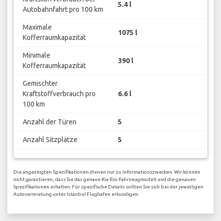
5.4 l
Autobahnfahrt pro 100 km
Maximale
1075 l
Kofferraumkapazität
Minimale
390 l
Kofferraumkapazität
Gemischter
Kraftstoffverbrauch pro
6.6 l
100 km
Anzahl der Türen
5
Anzahl Sitzplätze
5
Die angezeigten Spezifikationen dienen nur zu Informationszwecken. Wir können
nicht garantieren, dass Sie das genaue Kia Rio-Fahrzeugmodell und die genauen
Spezifikationen erhalten. Für spezifische Details sollten Sie sich bei der jeweiligen
Autovermietung unter Istanbul Flughafen erkundigen.