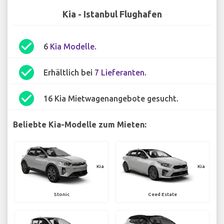
Kia - Istanbul Flughafen
check_circle
6
Kia Modelle
.
check_circle
Erhältlich bei
7 Lieferanten
.
check_circle
16 Kia Mietwagenangebote gesucht.
Beliebte Kia-Modelle zum Mieten:
Kia
Kia
Stonic
Ceed Estate