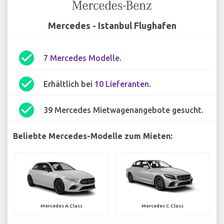
Mercedes - Istanbul Flughafen
check_circle
7
Mercedes Modelle
.
check_circle
Erhältlich bei
10 Lieferanten
.
check_circle
39 Mercedes Mietwagenangebote gesucht.
Beliebte Mercedes-Modelle zum Mieten:
Mercedes A Class
Mercedes C Class