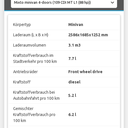
Körpertyp
Minivan
Laderaum (L x B x H)
2586x1685x1252 mm
Laderaumvolumen
3.1 m3
Kraftstoffverbrauch im
7.7 l
Stadtverkehr pro 100 km
Antriebsräder
Front wheel drive
Kraftstoff
diesel
Kraftstoffverbrauch bei
5.2 l
Autobahnfahrt pro 100 km
Gemischter
Kraftstoffverbrauch pro
6.2 l
100 km