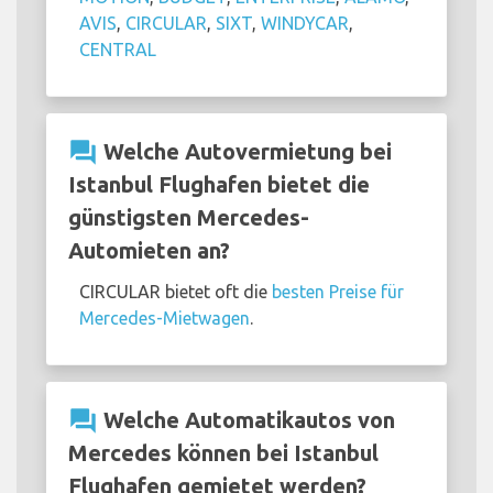
AVIS
,
CIRCULAR
,
SIXT
,
WINDYCAR
,
CENTRAL
question_answer
Welche Autovermietung bei
Istanbul Flughafen bietet die
günstigsten Mercedes-
Automieten an?
CIRCULAR bietet oft die
besten Preise für
Mercedes-Mietwagen
.
question_answer
Welche Automatikautos von
Mercedes können bei Istanbul
Flughafen gemietet werden?