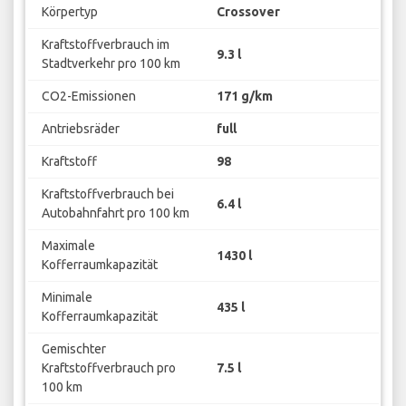
Körpertyp
Crossover
Kraftstoffverbrauch im
9.3 l
Stadtverkehr pro 100 km
CO2-Emissionen
171 g/km
Antriebsräder
full
Kraftstoff
98
Kraftstoffverbrauch bei
6.4 l
Autobahnfahrt pro 100 km
Maximale
1430 l
Kofferraumkapazität
Minimale
435 l
Kofferraumkapazität
Gemischter
Kraftstoffverbrauch pro
7.5 l
100 km