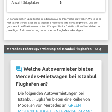
Anzahl Sitzplätze
5
Die angezeigten Spezifikationen dienen nur zu Informationszwecken. Wir können
nicht garantieren, dass Sie das genaue Mercedes Vito-Fahrzeugmodell und die
genauen Spezifikationen erhalten. Für spezifische Details sollten Sie sich bei der
jeweiligen Autovermietung unter Istanbul Flughafen erkundigen.
Mercedes-Fahrzeugvermietung bei Istanbul Flughafen – FAQ
question_answer
Welche Autovermieter bieten
Mercedes-Mietwagen bei Istanbul
Flughafen an?
Die folgenden Autovermietungen bei
Istanbul Flughafen bieten eine Reihe von
Modellen von Mercedes an:
GREEN
MOTION
,
BUDGET
,
ENTERPRISE
,
ALAMO
,