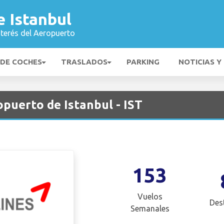
 Istanbul
nterés del Aeropuerto
 DE COCHES
TRASLADOS
PARKING
NOTICIAS Y
opuerto de Istanbul - IST
153
Vuelos
Des
Semanales