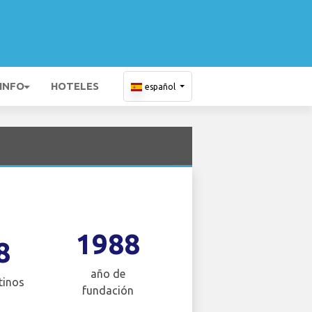
 INFO
HOTELES
español
1988
8
año de
tinos
fundación