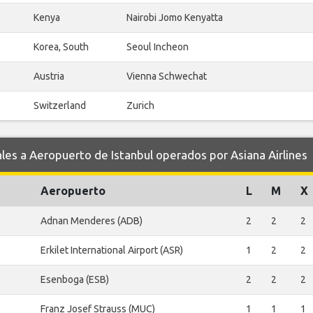
Kenya
Nairobi Jomo Kenyatta
Korea, South
Seoul Incheon
Austria
Vienna Schwechat
Switzerland
Zurich
s a Aeropuerto de Istanbul operados por Asiana Airlines
Aeropuerto
L
M
X
Adnan Menderes (ADB)
2
2
2
Erkilet International Airport (ASR)
1
2
2
Esenboga (ESB)
2
2
2
Franz Josef Strauss (MUC)
1
1
1