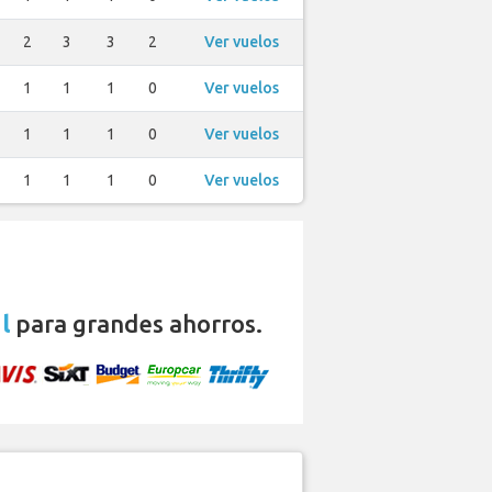
2
3
3
2
Ver vuelos
1
1
1
0
Ver vuelos
1
1
1
0
Ver vuelos
1
1
1
0
Ver vuelos
l
para grandes ahorros.