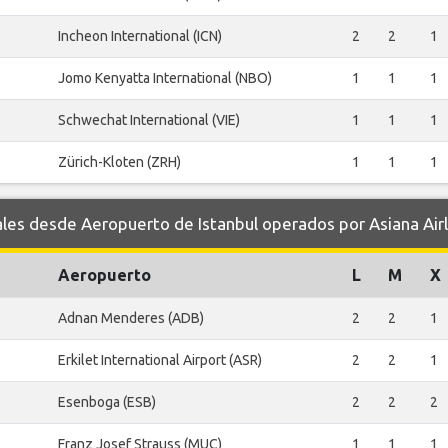
Incheon International (ICN)
2
2
1
Jomo Kenyatta International (NBO)
1
1
1
Schwechat International (VIE)
1
1
1
Zürich-Kloten (ZRH)
1
1
1
s desde Aeropuerto de Istanbul operados por Asiana Airl
Aeropuerto
L
M
X
Adnan Menderes (ADB)
2
2
1
Erkilet International Airport (ASR)
2
2
1
Esenboga (ESB)
2
2
2
Franz Josef Strauss (MUC)
1
1
1