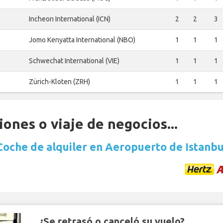
Incheon International (ICN)
2
2
3
Jomo Kenyatta International (NBO)
1
1
1
Schwechat International (VIE)
1
1
1
Zürich-Kloten (ZRH)
1
1
1
ones o viaje de negocios...
Coche de alquiler en Aeropuerto de Istanbu
¿Se retrasó o canceló su vuelo?