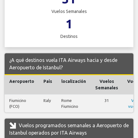
Vuelos Semanales
1
Destinos
¿A qué destinos vuela ITA Airways hacia y desde
Aeropuerto de Istanbul?
Aeropuerto
País
localización
Vuelos
Vuel
Semanales
Fiumicino
Italy
Rome
31
Ver
(FCO)
Fiumicino
vuel
Vuelos programados semanales a Aeropuerto de
Istanbul operados por ITA Airways