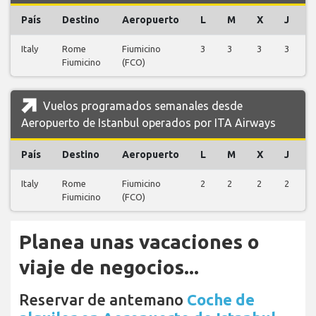
País
Destino
Aeropuerto
L
M
X
J
Italy
Rome
Fiumicino
3
3
3
3
3
Fiumicino
(FCO)
Vuelos programados semanales desde
Aeropuerto de Istanbul operados por ITA Airways
País
Destino
Aeropuerto
L
M
X
J
Italy
Rome
Fiumicino
2
2
2
2
2
Fiumicino
(FCO)
Planea unas vacaciones o
viaje de negocios...
Reservar de antemano
Coche de