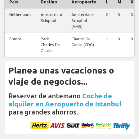
País
Destino
Aeropuerto
L
M
X
Netherlands
Amsterdam
Amsterdam-
2
0
0
Schiphol
Schiphol
(AMS)
France
Paris
Charles De
1
0
0
Charles De
Gaulle (CDG)
Gaulle
Planea unas vacaciones o
viaje de negocios...
Reservar de antemano
Coche de
alquiler en Aeropuerto de Istanbul
para grandes ahorros.