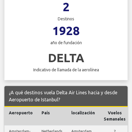
2
Destinos
1928
año de fundación
DELTA
Indicativo de llamada de la aerolínea
¿A qué destinos vuela Delta Air Lines hacia y desde
Aeropuerto de Istanbul?
Aeropuerto
País
localización
Vuelos
Semanales
Amsterdam-
Netherlands
Amsterdam
2