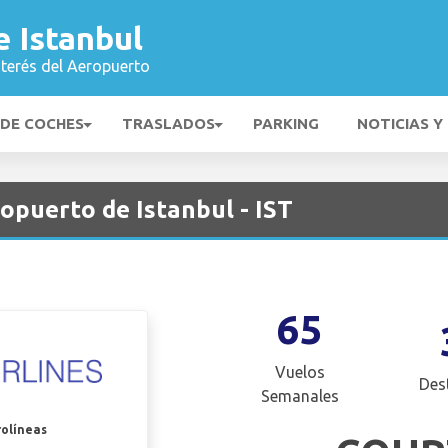
 Istanbul
nterés del Aeropuerto
 DE COCHES
TRASLADOS
PARKING
NOTICIAS Y
ropuerto de Istanbul - IST
65
Vuelos
Des
Semanales
rolíneas