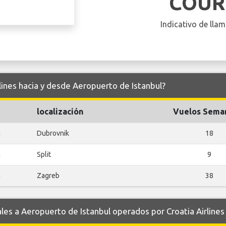
COUR
Indicativo de llam
rlines hacia y desde Aeropuerto de Istanbul?
localización
Vuelos Sema
a
Dubrovnik
18
a
Split
9
a
Zagreb
38
s a Aeropuerto de Istanbul operados por Croatia Airlines