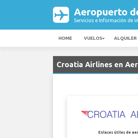
Aeropuerto de
Servicios e Información de i
HOME
VUELOS
ALQUILER
Croatia Airlines en Ae
Enlaces útiles de ae