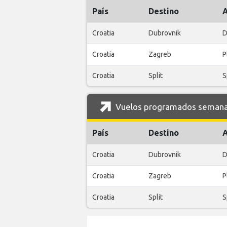
País
Destino
Croatia
Dubrovnik
D
Croatia
Zagreb
P
Croatia
Split
S
Vuelos programados semanale
País
Destino
Croatia
Dubrovnik
D
Croatia
Zagreb
P
Croatia
Split
S