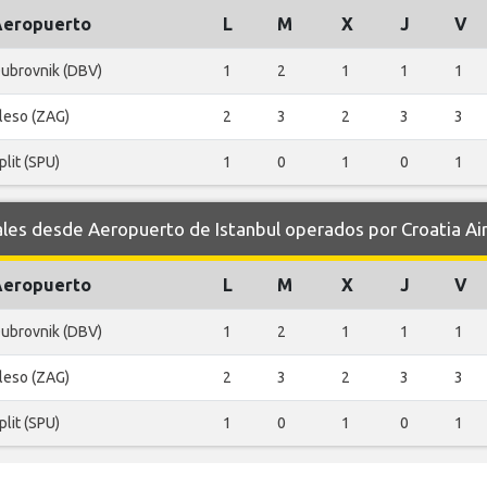
Aeropuerto
L
M
X
J
V
ubrovnik (DBV)
1
2
1
1
1
leso (ZAG)
2
3
2
3
3
plit (SPU)
1
0
1
0
1
s desde Aeropuerto de Istanbul operados por Croatia Air
Aeropuerto
L
M
X
J
V
ubrovnik (DBV)
1
2
1
1
1
leso (ZAG)
2
3
2
3
3
plit (SPU)
1
0
1
0
1