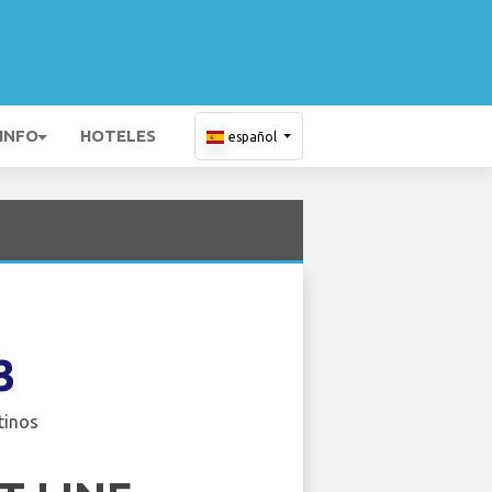
 INFO
HOTELES
español
3
tinos