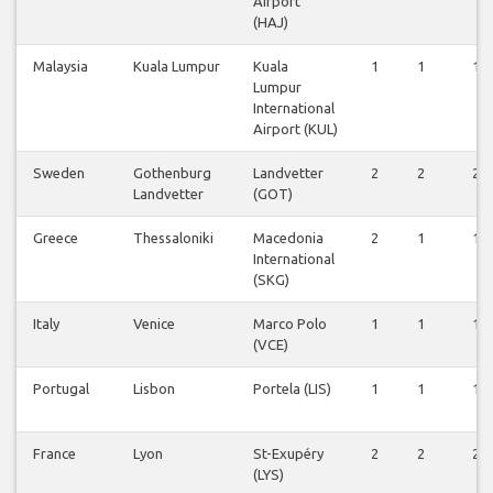
Airport
(HAJ)
Malaysia
Kuala Lumpur
Kuala
1
1
1
Lumpur
International
Airport (KUL)
Sweden
Gothenburg
Landvetter
2
2
2
Landvetter
(GOT)
Greece
Thessaloniki
Macedonia
2
1
1
International
(SKG)
Italy
Venice
Marco Polo
1
1
1
(VCE)
Portugal
Lisbon
Portela (LIS)
1
1
1
France
Lyon
St-Exupéry
2
2
2
(LYS)