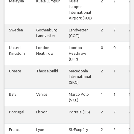
Malaysia
Kuala Lumpur
Kuala
2
2
2
Lumpur
International
Airport (KUL)
Sweden
Gothenburg
Landvetter
2
2
2
Landvetter
(GOT)
United
London
London
0
0
1
Kingdom
Heathrow
Heathrow
(LHR)
Greece
Thessaloniki
Macedonia
2
1
1
International
(SKG)
Italy
Venice
Marco Polo
1
1
1
(VCE)
Portugal
Lisbon
Portela (LIS)
2
2
2
France
Lyon
St-Exupéry
2
2
2