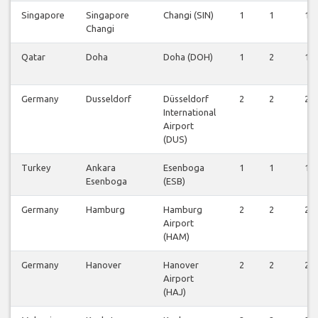
Singapore
Singapore
Changi (SIN)
1
1
1
Changi
Qatar
Doha
Doha (DOH)
1
2
1
Germany
Dusseldorf
Düsseldorf
2
2
2
International
Airport
(DUS)
Turkey
Ankara
Esenboga
1
1
1
Esenboga
(ESB)
Germany
Hamburg
Hamburg
2
2
2
Airport
(HAM)
Germany
Hanover
Hanover
2
2
2
Airport
(HAJ)