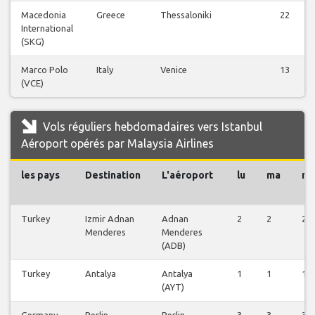
Macedonia
Greece
Thessaloniki
22
International
(SKG)
Marco Polo
Italy
Venice
13
(VCE)
Vols réguliers hebdomadaires vers Istanbul
Aéroport opérés par Malaysia Airlines
les pays
Destination
L'aéroport
lu
ma
m
Turkey
Izmir Adnan
Adnan
2
2
2
Menderes
Menderes
(ADB)
Turkey
Antalya
Antalya
1
1
1
(AYT)
Germany
Berlin
Berlin
3
3
3