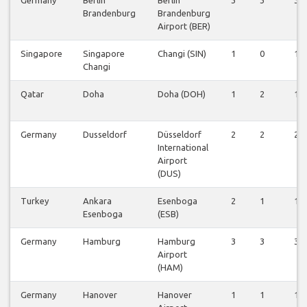
Brandenburg
Brandenburg
Airport (BER)
Singapore
Singapore
Changi (SIN)
1
0
1
Changi
Qatar
Doha
Doha (DOH)
1
2
1
Germany
Dusseldorf
Düsseldorf
2
2
2
International
Airport
(DUS)
Turkey
Ankara
Esenboga
2
1
1
Esenboga
(ESB)
Germany
Hamburg
Hamburg
3
3
3
Airport
(HAM)
Germany
Hanover
Hanover
1
1
1