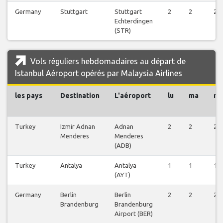
Germany
Stuttgart
Stuttgart
2
2
2
Echterdingen
(STR)
Vols réguliers hebdomadaires au départ de
Istanbul Aéroport opérés par Malaysia Airlines
les pays
Destination
L'aéroport
lu
ma
m
Turkey
Izmir Adnan
Adnan
2
2
2
Menderes
Menderes
(ADB)
Turkey
Antalya
Antalya
1
1
1
(AYT)
Germany
Berlin
Berlin
2
2
2
Brandenburg
Brandenburg
Airport (BER)