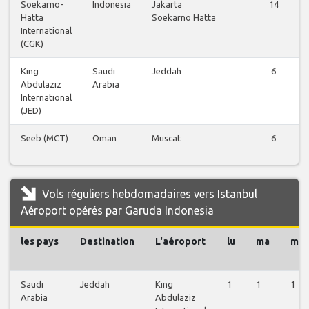
Soekarno-
Indonesia
Jakarta
14
Hatta
Soekarno Hatta
International
(CGK)
King
Saudi
Jeddah
6
Abdulaziz
Arabia
International
(JED)
Seeb (MCT)
Oman
Muscat
6
Vols réguliers hebdomadaires vers Istanbul
Aéroport opérés par Garuda Indonesia
les pays
Destination
L'aéroport
lu
ma
me
Saudi
Jeddah
King
1
1
1
Arabia
Abdulaziz