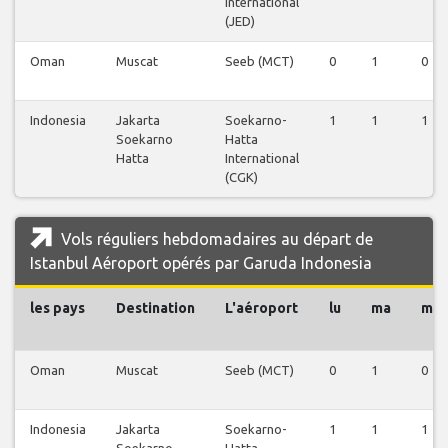
International
(JED)
Oman
Muscat
Seeb (MCT)
0
1
0
Indonesia
Jakarta
Soekarno-
1
1
1
Soekarno
Hatta
Hatta
International
(CGK)
Vols réguliers hebdomadaires au départ de
Istanbul Aéroport opérés par Garuda Indonesia
les pays
Destination
L'aéroport
lu
ma
me
Oman
Muscat
Seeb (MCT)
0
1
0
Indonesia
Jakarta
Soekarno-
1
1
1
Soekarno
Hatta