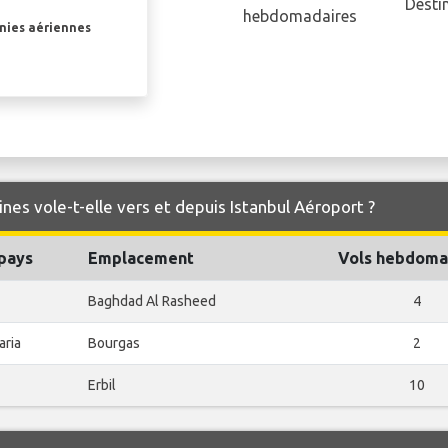
Desti
hebdomadaires
gnies aériennes
ines vole-t-elle vers et depuis Istanbul Aéroport ?
 pays
Emplacement
Vols hebdoma
Baghdad Al Rasheed
4
aria
Bourgas
2
Erbil
10