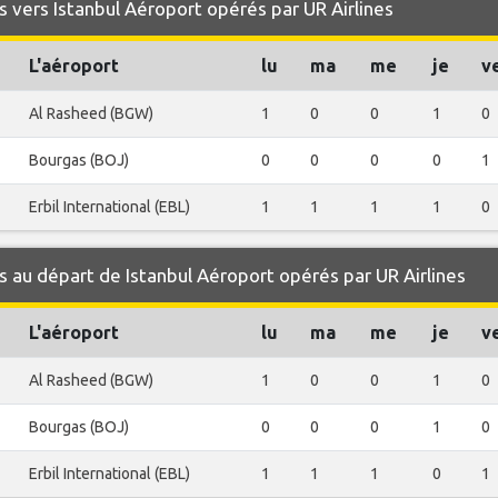
 vers Istanbul Aéroport opérés par UR Airlines
L'aéroport
lu
ma
me
je
v
Al Rasheed (BGW)
1
0
0
1
0
Bourgas (BOJ)
0
0
0
0
1
Erbil International (EBL)
1
1
1
1
0
 au départ de Istanbul Aéroport opérés par UR Airlines
L'aéroport
lu
ma
me
je
v
Al Rasheed (BGW)
1
0
0
1
0
Bourgas (BOJ)
0
0
0
1
0
Erbil International (EBL)
1
1
1
0
1