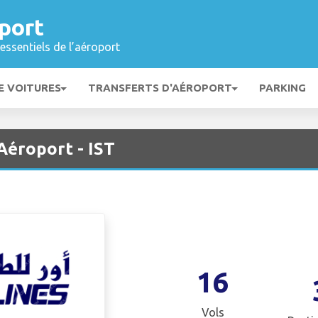
port
essentiels de l’aéroport
E VOITURES
TRANSFERTS D'AÉROPORT
PARKING
 Aéroport - IST
16
Vols