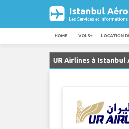
Istanbul Aéro
Les Services et Informations 
HOME
VOLS
LOCATION D
UR Airlines à Istanbul