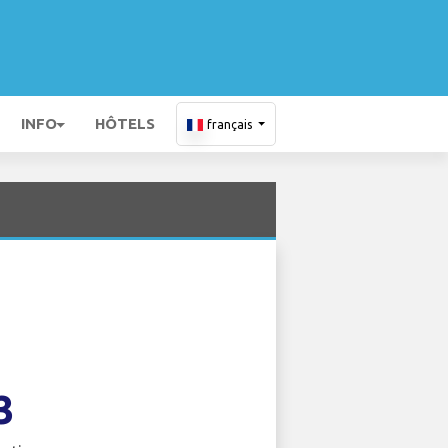
INFO
HÔTELS
français
3