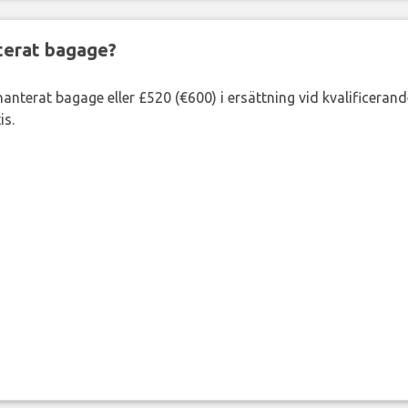
nterat bagage?
lhanterat bagage eller £520 (€600) i ersättning vid kvalificeran
is.