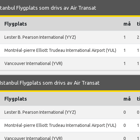
tanbul Flygplats som drivs av Air Transat
Flygplats
må
t
Lester B. Pearson International (YYZ)
1
2
Montréal-pierre Elliott Trudeau International Airport (YUL)
1
1
Vancouver International (YVR)
1
1
stanbul Flygplats som drivs av Air Transat
Flygplats
må
t
Lester B. Pearson International (YYZ)
0
0
Montréal-pierre Elliott Trudeau International Airport (YUL)
0
1
Vancouver International (YVR)
0
1