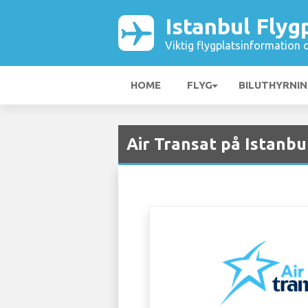
Istanbul Flyg
Viktig flygplatsinformation 
HOME
FLYG
BILUTHYRNI
Air Transat på Istanbul