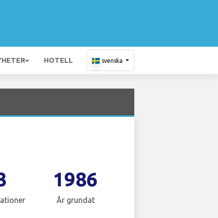
YHETER
HOTELL
svenska
3
1986
ationer
År grundat