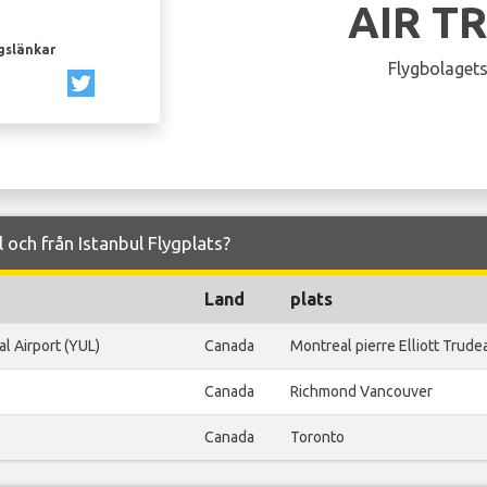
AIR T
gslänkar
Flygbolagets
ll och från Istanbul Flygplats?
Land
plats
al Airport (YUL)
Canada
Montreal pierre Elliott Trude
Canada
Richmond Vancouver
Canada
Toronto