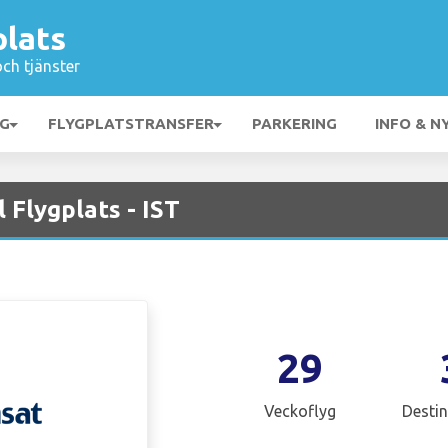
plats
och tjänster
NG
FLYGPLATSTRANSFER
PARKERING
INFO & N
 Flygplats - IST
29
Veckoflyg
Destin