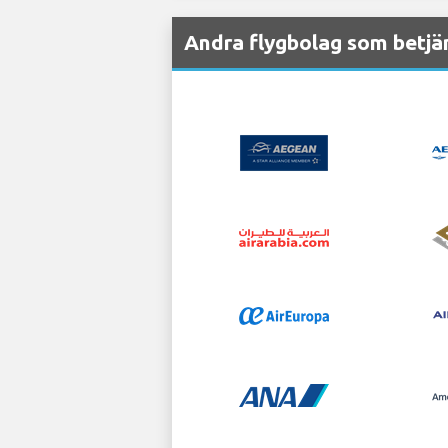
Andra flygbolag som betjän