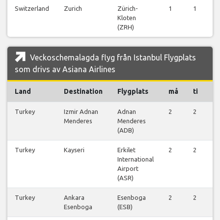
Switzerland
Zurich
Zürich-
1
1
1
Kloten
(ZRH)
Veckoschemalagda flyg från Istanbul Flygplats
som drivs av Asiana Airlines
Land
Destination
Flygplats
må
ti
o
Turkey
Izmir Adnan
Adnan
2
2
1
Menderes
Menderes
(ADB)
Turkey
Kayseri
Erkilet
2
2
1
International
Airport
(ASR)
Turkey
Ankara
Esenboga
2
2
2
Esenboga
(ESB)