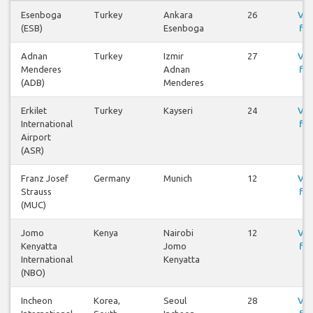
Esenboga
Turkey
Ankara
26
Vis
(ESB)
Esenboga
fly
Adnan
Turkey
Izmir
27
Vis
Menderes
Adnan
fly
(ADB)
Menderes
Erkilet
Turkey
Kayseri
24
Vis
International
fly
Airport
(ASR)
Franz Josef
Germany
Munich
12
Vis
Strauss
fly
(MUC)
Jomo
Kenya
Nairobi
12
Vis
Kenyatta
Jomo
fly
International
Kenyatta
(NBO)
Incheon
Korea,
Seoul
28
Vis