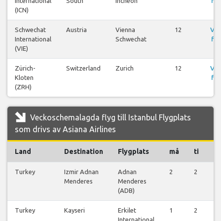
International
South
Incheon
fly
(ICN)
Schwechat
Austria
Vienna
12
Vis
International
Schwechat
fly
(VIE)
Zürich-
Switzerland
Zurich
12
Vis
Kloten
fly
(ZRH)
Veckoschemalagda flyg till Istanbul Flygplats
som drivs av Asiana Airlines
Land
Destination
Flygplats
må
ti
o
Turkey
Izmir Adnan
Adnan
2
2
2
Menderes
Menderes
(ADB)
Turkey
Kayseri
Erkilet
1
2
2
International