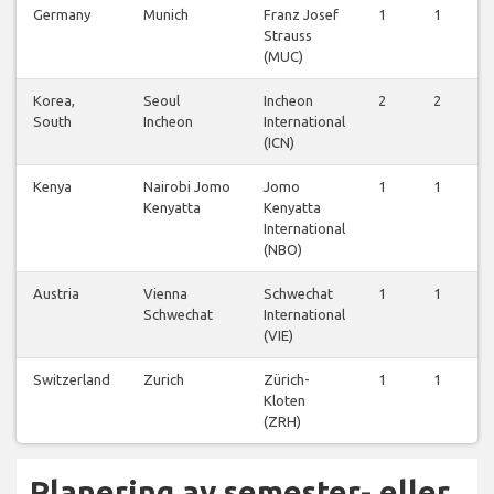
Germany
Munich
Franz Josef
1
1
1
Strauss
(MUC)
Korea,
Seoul
Incheon
2
2
3
South
Incheon
International
(ICN)
Kenya
Nairobi Jomo
Jomo
1
1
1
Kenyatta
Kenyatta
International
(NBO)
Austria
Vienna
Schwechat
1
1
1
Schwechat
International
(VIE)
Switzerland
Zurich
Zürich-
1
1
1
Kloten
(ZRH)
Planering av semester- eller