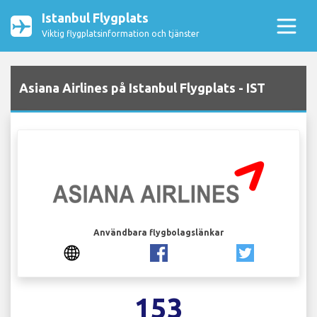
Istanbul Flygplats
Viktig flygplatsinformation och tjänster
Asiana Airlines på Istanbul Flygplats - IST
Användbara flygbolagslänkar
153