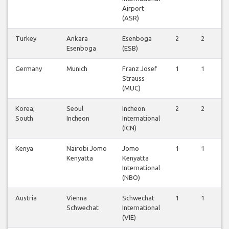
Airport
(ASR)
Turkey
Ankara
Esenboga
2
2
2
Esenboga
(ESB)
Germany
Munich
Franz Josef
1
1
1
Strauss
(MUC)
Korea,
Seoul
Incheon
2
2
1
South
Incheon
International
(ICN)
Kenya
Nairobi Jomo
Jomo
1
1
1
Kenyatta
Kenyatta
International
(NBO)
Austria
Vienna
Schwechat
1
1
1
Schwechat
International
(VIE)