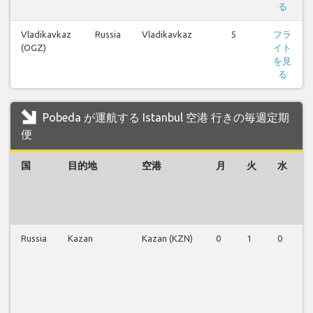
る
Vladikavkaz
Russia
Vladikavkaz
5
フラ
(OGZ)
イト
を見
る
Pobeda が運航する Istanbul 空港 行きの毎週定期
便
国
目的地
空港
月
火
水
Russia
Kazan
Kazan (KZN)
0
1
0
1