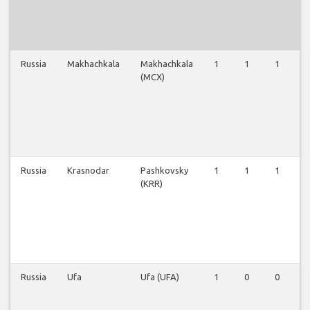
Russia
Makhachkala
Makhachkala
1
1
1
1
(MCX)
Russia
Krasnodar
Pashkovsky
1
1
1
1
(KRR)
Russia
Ufa
Ufa (UFA)
1
0
0
0