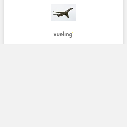
Home
フライト
レンタカー
空港交通
駐車
ホテル
情
報&ニュース
免責事項
プライバシー
サイトマップ
COPYRIGHT © 2026 Try Quantum OU trading as
"TripTQ" and istanbulistairport.com (also known as
TripTQ Istanbul 空港) / All Rights Reserved.
免責事項 - このウェブサイトはIstanbul 空港の公式ウェブサイトではあ
りません。