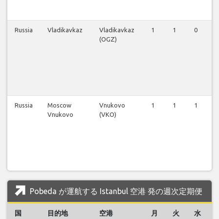
Russia
Vladikavkaz
Vladikavkaz
1
1
0
1
(OGZ)
Russia
Moscow
Vnukovo
1
1
1
1
Vnukovo
(VKO)
Pobeda が運航する Istanbul 空港 発の週次定期便
国
目的地
空港
月
火
水