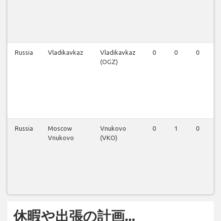
Russia
Vladikavkaz
Vladikavkaz
0
0
0
0
(OGZ)
Russia
Moscow
Vnukovo
0
1
0
0
Vnukovo
(VKO)
休暇や出張の計画...