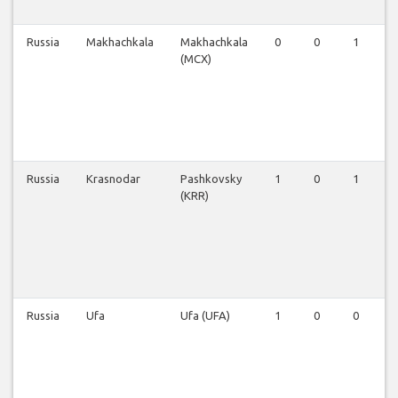
Russia
Makhachkala
Makhachkala
0
0
1
0
(MCX)
Russia
Krasnodar
Pashkovsky
1
0
1
1
(KRR)
Russia
Ufa
Ufa (UFA)
1
0
0
0