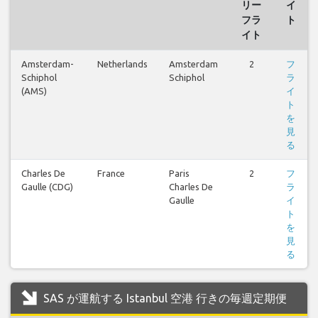
リー
イ
フラ
ト
イト
Amsterdam-
Netherlands
Amsterdam
2
フ
Schiphol
Schiphol
ラ
(AMS)
イ
ト
を
見
る
Charles De
France
Paris
2
フ
Gaulle (CDG)
Charles De
ラ
Gaulle
イ
ト
を
見
る
SAS が運航する Istanbul 空港 行きの毎週定期便