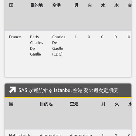
国
目的地
空港
月
火
水
木
金
France
Paris
Charles
1
0
0
0
0
Charles
De
De
Gaulle
Gaulle
(CDG)
SAS が運航する Istanbul 空港 発の週次定期便
国
目的地
空港
月
火
水
Netherlands
Amsterdam
Amsterdam-
2
0
0