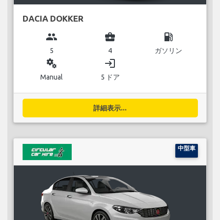
DACIA DOKKER
group
business_center
local_gas_station
5
4
ガソリン
miscellaneous_services
login
Manual
5 ドア
詳細表示...
中型車