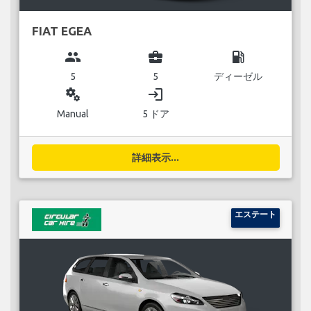
FIAT EGEA
group
business_center
local_gas_station
5
5
ディーゼル
miscellaneous_services
login
Manual
5 ドア
詳細表示...
エステート