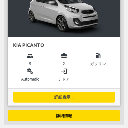
KIA PICANTO
group
business_center
local_gas_station
5
2
ガソリン
miscellaneous_services
login
Automatic
3 ドア
詳細表示...
詳細情報