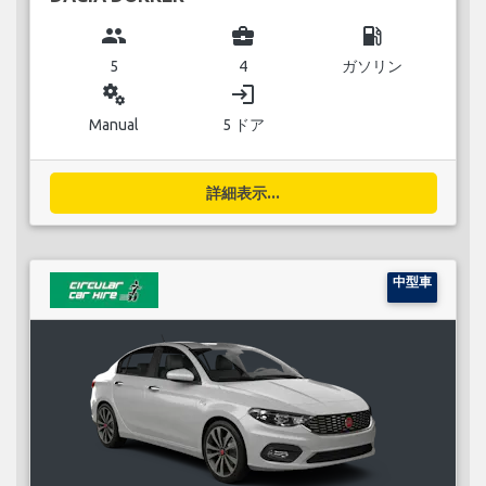
group
business_center
local_gas_station
5
4
ガソリン
miscellaneous_services
login
Manual
5 ドア
詳細表示...
中型車