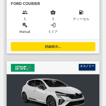
FORD COURIER
group
business_center
local_gas_station
5
5
ディーゼル
miscellaneous_services
login
Manual
5 ドア
詳細表示...
エコノミー