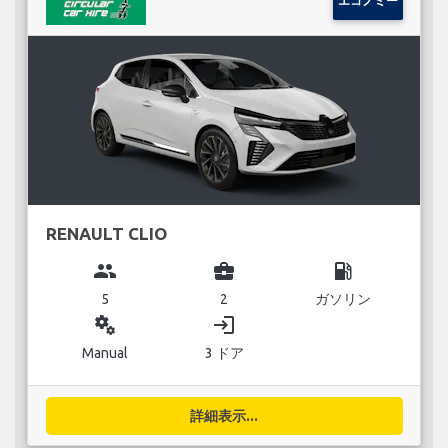
エコノミー
RENAULT CLIO
group
business_center
local_gas_station
5
2
ガソリン
miscellaneous_services
login
Manual
3 ドア
詳細表示...