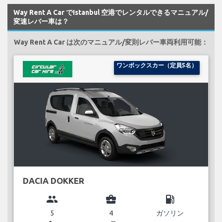
Way Rent A Car でIstanbul 空港でレンタルできるマニュアル/
変速レバー車は？
Way Rent A Car は次のマニュアル/変則レバー車両利用可能：
ワンボックスカー（定員5名）
DACIA DOKKER
group
business_center
local_gas_station
5
4
ガソリン