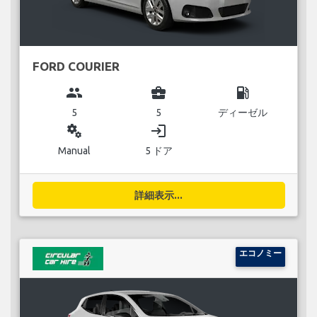
FORD COURIER
group
business_center
local_gas_station
5
5
ディーゼル
miscellaneous_services
login
Manual
5 ドア
詳細表示...
エコノミー