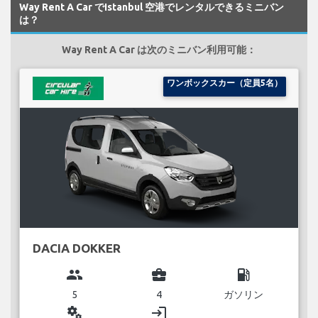
Way Rent A Car でIstanbul 空港でレンタルできるミニバン
は？
Way Rent A Car は次のミニバン利用可能：
ワンボックスカー（定員5名）
DACIA DOKKER
group
business_center
local_gas_station
5
4
ガソリン
miscellaneous_services
login