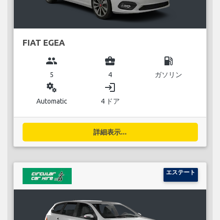
FIAT EGEA
group
business_center
local_gas_station
5
4
ガソリン
miscellaneous_services
login
Automatic
4 ドア
詳細表示...
エステート