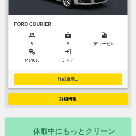
FORD COURIER
group
business_center
local_gas_station
5
5
ディーゼル
miscellaneous_services
login
Manual
5 ドア
詳細表示...
詳細情報
休暇中にもっとクリーン