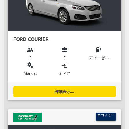
FORD COURIER
group
business_center
local_gas_station
5
5
ディーゼル
miscellaneous_services
login
Manual
5 ドア
詳細表示...
エコノミー