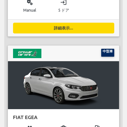
miscellaneous_services
login
Manual
5 ドア
詳細表示...
中型車
FIAT EGEA