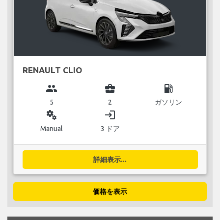
RENAULT CLIO
group
business_center
local_gas_station
5
2
ガソリン
miscellaneous_services
login
Manual
3 ドア
詳細表示...
価格を表示