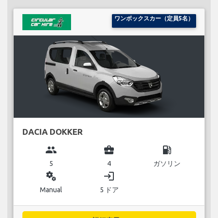
ワンボックスカー（定員5名）
DACIA DOKKER
group
business_center
local_gas_station
5
4
ガソリン
miscellaneous_services
login
Manual
5 ドア