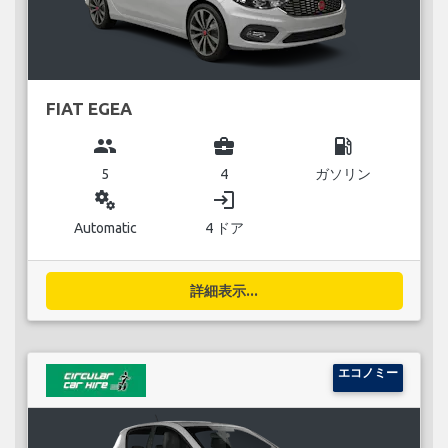
FIAT EGEA
group
business_center
local_gas_station
5
4
ガソリン
miscellaneous_services
login
Automatic
4 ドア
詳細表示...
エコノミー