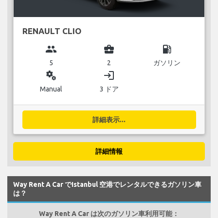
RENAULT CLIO
group
business_center
local_gas_station
5
2
ガソリン
miscellaneous_services
login
Manual
3 ドア
詳細表示...
詳細情報
Way Rent A Car でIstanbul 空港でレンタルできるガソリン車
は？
Way Rent A Car は次のガソリン車利用可能：