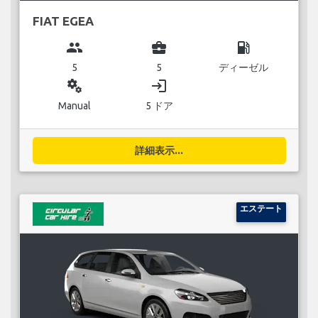
FIAT EGEA
group
business_center
local_gas_station
5
5
ディーゼル
miscellaneous_services
login
Manual
5 ドア
詳細表示...
エステート