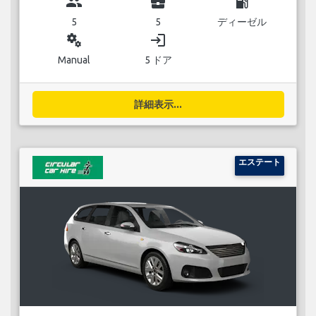
group
business_center
local_gas_station
5
5
ディーゼル
miscellaneous_services
login
Manual
5 ドア
詳細表示...
エステート