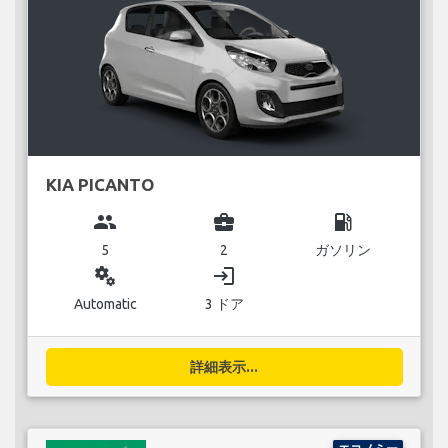
KIA PICANTO
group
business_center
local_gas_station
5
2
ガソリン
miscellaneous_services
login
Automatic
3 ドア
詳細表示...