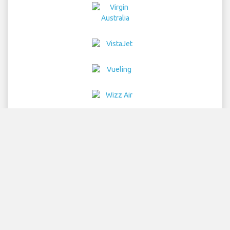
Home
航班
汽车租赁
机场接送
停车
酒店
信息与新闻
免责声明
隐私
网站地图
COPYRIGHT © 2026 Try Quantum OU trading as
"TripTQ" and istanbulistairport.com (also known as
TripTQ Istanbul 机场) / All Rights Reserved.
免责声明 - 本网站不是 Istanbul 机场 的官方网站