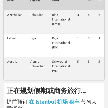
Azerbaijan
Baku Bina
Bina
4
6
6
International
(GYD)
Latvia
Riga
Riga
1
0
1
International
(RIX)
Austria
Vienna
Schwechat
5
5
5
Schwechat
International
(VIE)
正在规划假期或商务旅行...
提前预订
在 Istanbul 机场 租车
节省大
量资金。