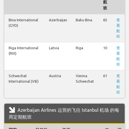
航
班
Bina International
Azerbaijan
Baku Bina
65
查
(GYD)
看
航
班
Riga International
Latvia
Riga
10
查
(RIX)
看
航
班
Schwechat
Austria
Vienna
61
查
International (VIE)
Schwechat
看
航
班
Azerbaijan Airlines 运营的飞往 Istanbul 机场 的每
周定期航班