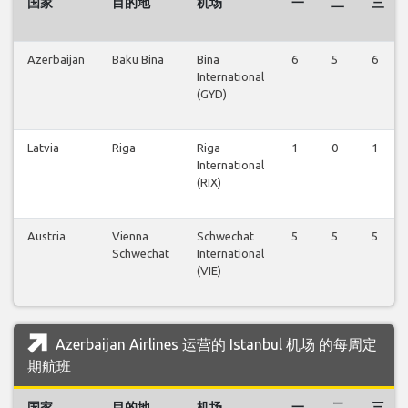
国家
目的地
机场
一
二
三
Azerbaijan
Baku Bina
Bina
6
5
6
International
(GYD)
Latvia
Riga
Riga
1
0
1
International
(RIX)
Austria
Vienna
Schwechat
5
5
5
Schwechat
International
(VIE)
Azerbaijan Airlines 运营的 Istanbul 机场 的每周定
期航班
国家
目的地
机场
一
二
三