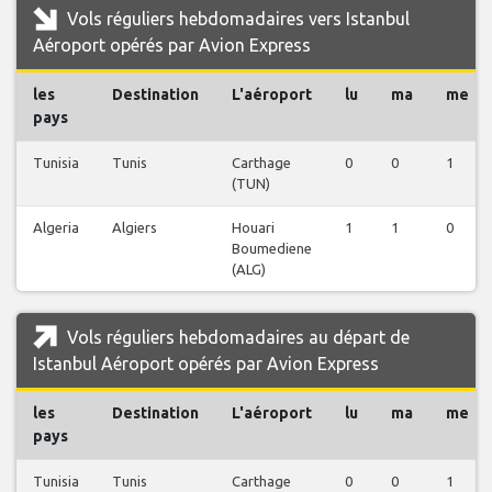
Vols réguliers hebdomadaires vers Istanbul
Aéroport opérés par Avion Express
les
Destination
L'aéroport
lu
ma
me
pays
Tunisia
Tunis
Carthage
0
0
1
(TUN)
Algeria
Algiers
Houari
1
1
0
Boumediene
(ALG)
Vols réguliers hebdomadaires au départ de
Istanbul Aéroport opérés par Avion Express
les
Destination
L'aéroport
lu
ma
me
pays
Tunisia
Tunis
Carthage
0
0
1