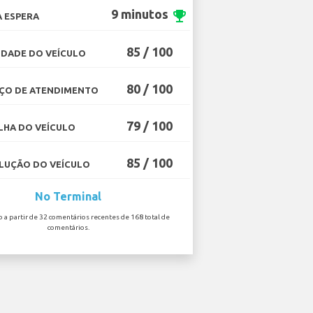
9 minutos
emoji_events
 ESPERA
85 / 100
DADE DO VEÍCULO
80 / 100
ÇO DE ATENDIMENTO
79 / 100
HA DO VEÍCULO
85 / 100
UÇÃO DO VEÍCULO
No Terminal
o a partir de 32 comentários recentes de 168 total de
comentários.