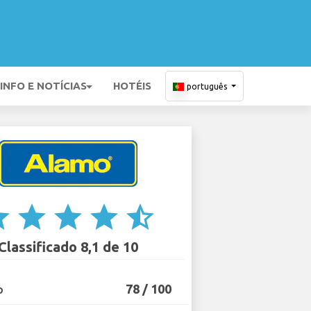
INFO E NOTÍCIAS
HOTÉIS
português
ar
star
star
star
star_half
Classificado 8,1 de 10
78 / 100
O