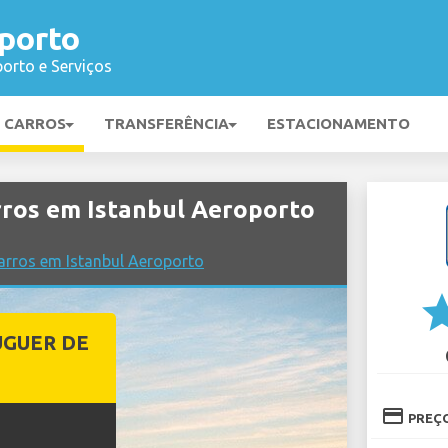
porto
orto e Serviços
E CARROS
TRANSFERÊNCIA
ESTACIONAMENTO
ros em Istanbul Aeroporto
arros em Istanbul Aeroporto
st
UGUER DE
credit_card
PREÇ