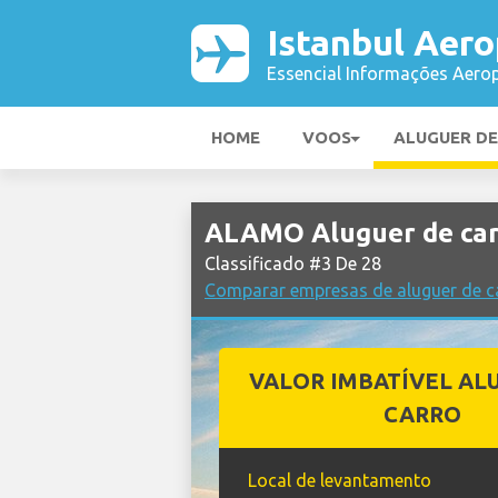
Istanbul Aero
Essencial Informações Aerop
HOME
VOOS
ALUGUER D
ALAMO Aluguer de car
Classificado #3 De 28
Comparar empresas de aluguer de c
VALOR IMBATÍVEL AL
CARRO
Local de levantamento