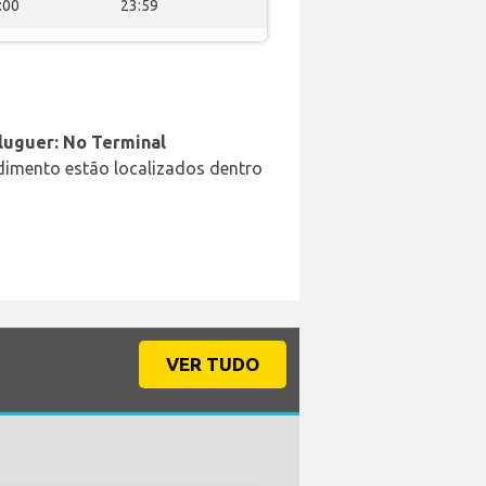
:00
23:59
aluguer: No Terminal
ndimento estão localizados dentro
VER TUDO
: