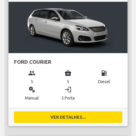
FORD COURIER
group
business_center
local_gas_station
5
5
Diesel
miscellaneous_services
login
Manual
5 Porta
VER DETALHES...