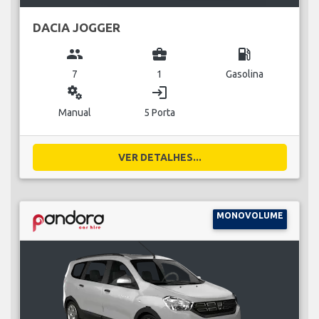
DACIA JOGGER
group
business_center
local_gas_station
7
1
Gasolina
miscellaneous_services
login
Manual
5 Porta
VER DETALHES...
MONOVOLUME