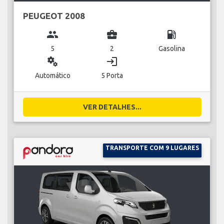
PEUGEOT 2008
group
business_center
local_gas_station
5
2
Gasolina
miscellaneous_services
login
Automático
5 Porta
VER DETALHES...
TRANSPORTE COM 9 LUGARES