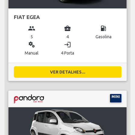
FIAT EGEA
group
business_center
local_gas_station
5
4
Gasolina
miscellaneous_services
login
Manual
4 Porta
VER DETALHES...
MINI