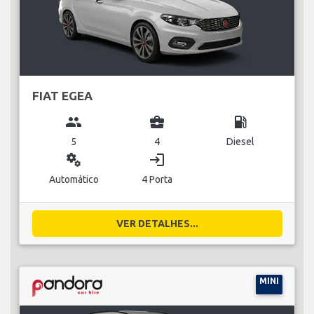
FIAT EGEA
group
business_center
local_gas_station
5
4
Diesel
miscellaneous_services
login
Automático
4 Porta
VER DETALHES...
MINI