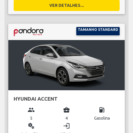
VER DETALHES...
TAMANHO STANDARD
HYUNDAI ACCENT
group
business_center
local_gas_station
5
4
Gasolina
miscellaneous_services
login