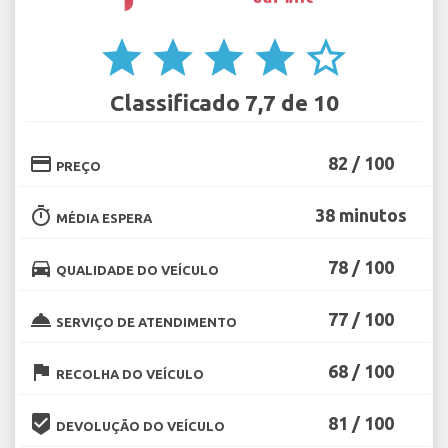
star
star
star
star
star_border
Classificado 7,7 de 10
credit_card
82 / 100
PREÇO
timer
38 minutos
MÉDIA ESPERA
directions_car
78 / 100
QUALIDADE DO VEÍCULO
room_service
77 / 100
SERVIÇO DE ATENDIMENTO
flag
68 / 100
RECOLHA DO VEÍCULO
beenhere
81 / 100
DEVOLUÇÃO DO VEÍCULO