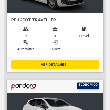
PEUGEOT TRAVELLER
group
business_center
local_gas_station
9
4
Diesel
miscellaneous_services
login
Automático
5 Porta
VER DETALHES...
ECONÓMICO