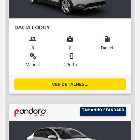
DACIA LODGY
group
business_center
local_gas_station
6
2
Diesel
miscellaneous_services
login
Manual
4 Porta
VER DETALHES...
TAMANHO STANDARD