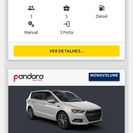
group
business_center
local_gas_station
5
5
Diesel
miscellaneous_services
login
Manual
5 Porta
VER DETALHES...
MONOVOLUME