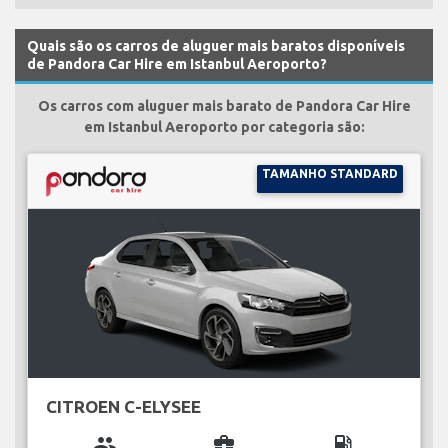
Quais são os carros de aluguer mais baratos disponíveis
de Pandora Car Hire em Istanbul Aeroporto?
Os carros com aluguer mais barato de Pandora Car Hire
em Istanbul Aeroporto por categoria são:
TAMANHO STANDARD
CITROEN C-ELYSEE
group
business_center
local_gas_station