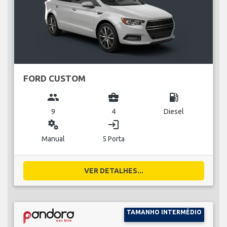
FORD CUSTOM
group
business_center
local_gas_station
9
4
Diesel
miscellaneous_services
login
Manual
5 Porta
VER DETALHES...
TAMANHO INTERMÉDIO