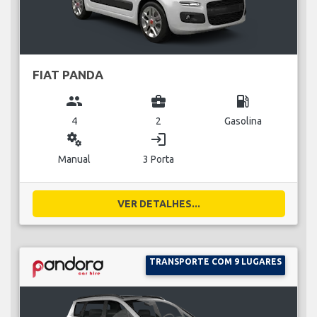
FIAT PANDA
group
business_center
local_gas_station
4
2
Gasolina
miscellaneous_services
login
Manual
3 Porta
VER DETALHES...
TRANSPORTE COM 9 LUGARES