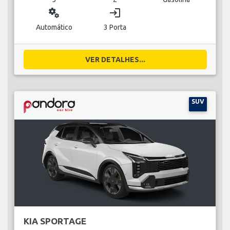
miscellaneous_services
login
Automático
3 Porta
VER DETALHES...
SUV
KIA SPORTAGE