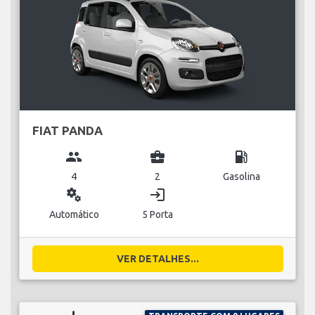
FIAT PANDA
group
business_center
local_gas_station
4
2
Gasolina
miscellaneous_services
login
Automático
5 Porta
VER DETALHES...