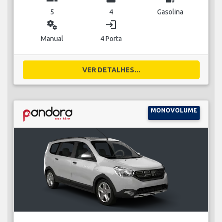
5
4
Gasolina
miscellaneous_services
login
Manual
4 Porta
VER DETALHES...
MONOVOLUME