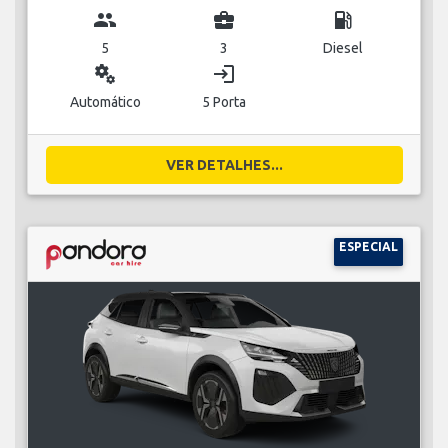
group
business_center
local_gas_station
5
3
Diesel
miscellaneous_services
login
Automático
5 Porta
VER DETALHES...
ESPECIAL