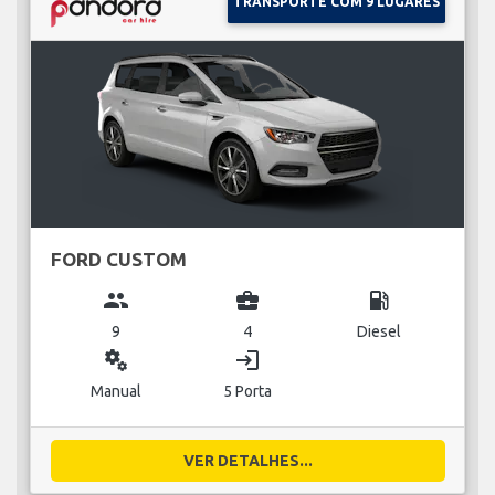
TRANSPORTE COM 9 LUGARES
FORD CUSTOM
group
business_center
local_gas_station
9
4
Diesel
miscellaneous_services
login
Manual
5 Porta
VER DETALHES...