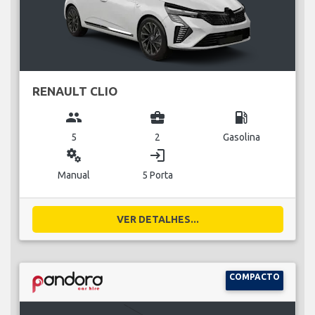
RENAULT CLIO
group
business_center
local_gas_station
5
2
Gasolina
miscellaneous_services
login
Manual
5 Porta
VER DETALHES...
COMPACTO