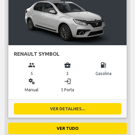
RENAULT SYMBOL
group
business_center
local_gas_station
5
3
Gasolina
miscellaneous_services
login
Manual
5 Porta
VER DETALHES...
VER TUDO