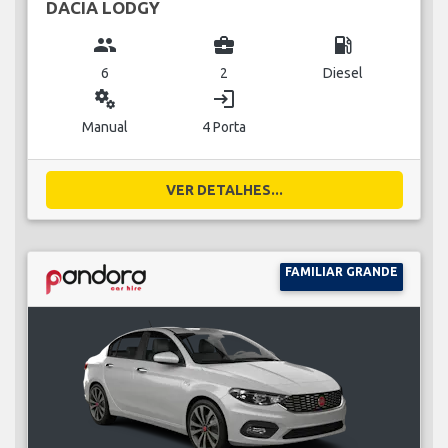
DACIA LODGY
group
business_center
local_gas_station
6
2
Diesel
miscellaneous_services
login
Manual
4 Porta
VER DETALHES...
FAMILIAR GRANDE