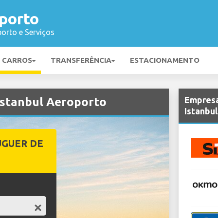
porto
orto e Serviços
E CARROS
TRANSFERÊNCIA
ESTACIONAMENTO
Empresa
Istanbul Aeroporto
Istanbu
UGUER DE