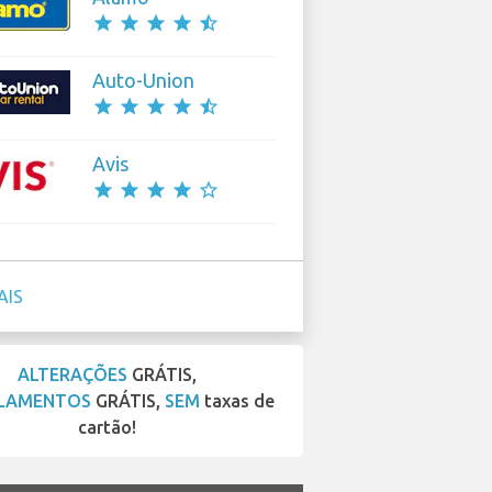
star
star
star
star
star_half
Auto-Union
star
star
star
star
star_half
Avis
star
star
star
star
star_border
AIS
ALTERAÇÕES
GRÁTIS,
LAMENTOS
GRÁTIS,
SEM
taxas de
cartão!