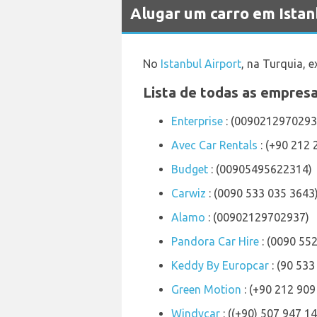
Alugar um carro em Ista
No
Istanbul Airport
, na Turquia, 
Lista de todas as empresa
Enterprise
: (0090212970293
Avec Car Rentals
: (+90 212 
Budget
: (00905495622314)
Carwiz
: (0090 533 035 3643
Alamo
: (00902129702937)
Pandora Car Hire
: (0090 55
Keddy By Europcar
: (90 53
Green Motion
: (+90 212 909
Windycar
: ((+90) 507 947 14