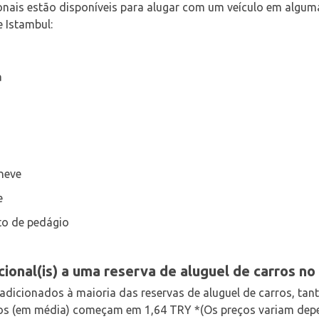
onais estão disponíveis para alugar com um veículo em algu
 Istambul:
a
neve
e
to de pedágio
icional(is) a uma reserva de aluguel de carros n
adicionados à maioria das reservas de aluguel de carros, t
os (em média) começam em 1,64 TRY *(Os preços variam depe