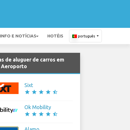
INFO E NOTÍCIAS
HOTÉIS
português
s de aluguer de carros em
l Aeroporto
Sixt
star
star
star
star
star_half
Ok Mobility
star
star
star
star
star_half
Alamo