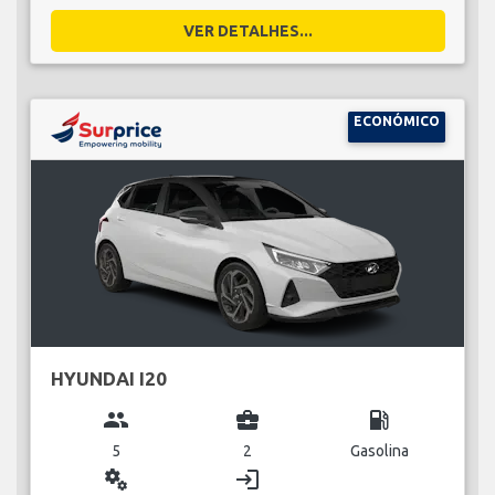
VER DETALHES...
ECONÓMICO
HYUNDAI I20
group
business_center
local_gas_station
5
2
Gasolina
miscellaneous_services
login