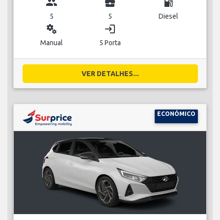
group
business_center
local_gas_station
5
5
Diesel
miscellaneous_services
login
Manual
5 Porta
VER DETALHES...
ECONÓMICO