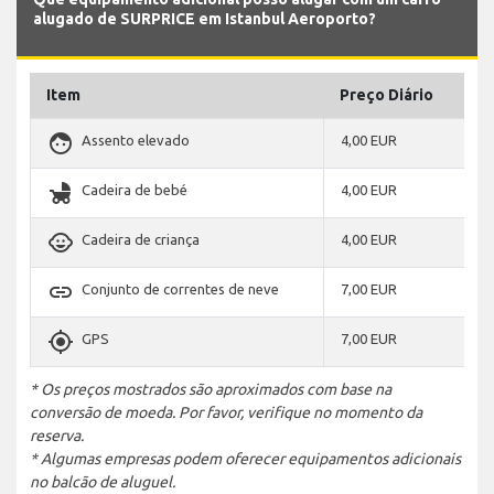
alugado de SURPRICE em Istanbul Aeroporto?
Item
Preço Diário
face
Assento elevado
4,00 EUR
child_friendly
Cadeira de bebé
4,00 EUR
child_care
Cadeira de criança
4,00 EUR
link
Conjunto de correntes de neve
7,00 EUR
gps_fixed
GPS
7,00 EUR
* Os preços mostrados são aproximados com base na
conversão de moeda. Por favor, verifique no momento da
reserva.
* Algumas empresas podem oferecer equipamentos adicionais
no balcão de aluguel.