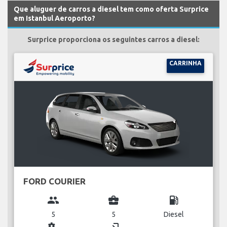
Que aluguer de carros a diesel tem como oferta Surprice
em Istanbul Aeroporto?
Surprice proporciona os seguintes carros a diesel:
CARRINHA
FORD COURIER
group
business_center
local_gas_station
5
5
Diesel