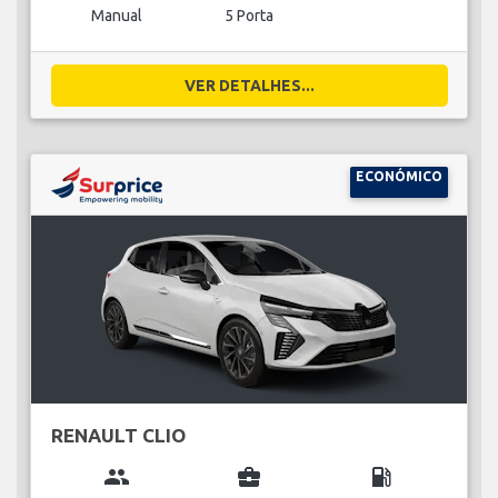
Manual
5 Porta
VER DETALHES...
ECONÓMICO
RENAULT CLIO
group
business_center
local_gas_station