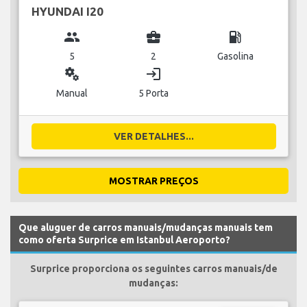
HYUNDAI I20
group
business_center
local_gas_station
5
2
Gasolina
miscellaneous_services
login
Manual
5 Porta
VER DETALHES...
MOSTRAR PREÇOS
Que aluguer de carros manuais/mudanças manuais tem
como oferta Surprice em Istanbul Aeroporto?
Surprice proporciona os seguintes carros manuais/de
mudanças: