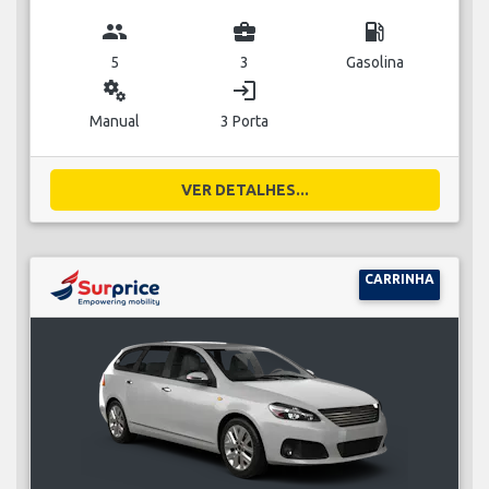
group
business_center
local_gas_station
5
3
Gasolina
miscellaneous_services
login
Manual
3 Porta
VER DETALHES...
CARRINHA