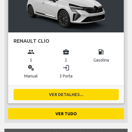
RENAULT CLIO
group
business_center
local_gas_station
5
2
Gasolina
miscellaneous_services
login
Manual
3 Porta
VER DETALHES...
VER TUDO