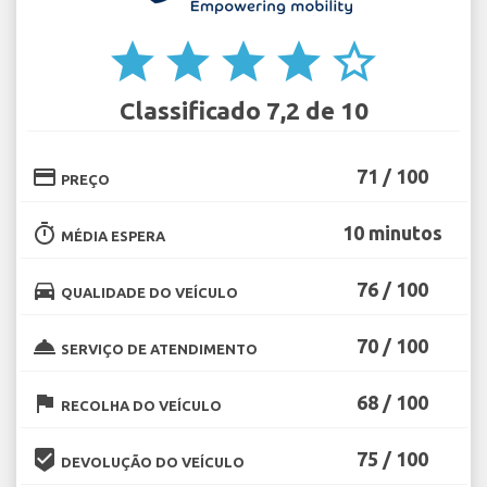
star
star
star
star
star_border
Classificado 7,2 de 10
credit_card
71 / 100
PREÇO
timer
10 minutos
MÉDIA ESPERA
directions_car
76 / 100
QUALIDADE DO VEÍCULO
room_service
70 / 100
SERVIÇO DE ATENDIMENTO
flag
68 / 100
RECOLHA DO VEÍCULO
beenhere
75 / 100
DEVOLUÇÃO DO VEÍCULO