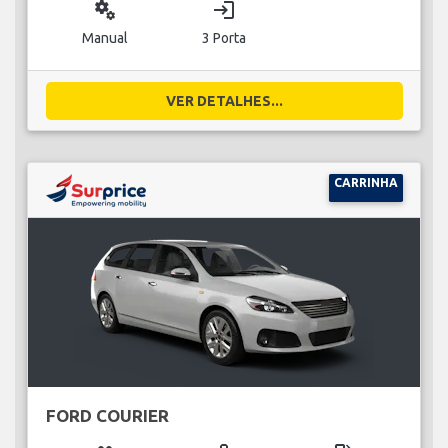
miscellaneous_services
login
Manual
3 Porta
VER DETALHES...
CARRINHA
FORD COURIER