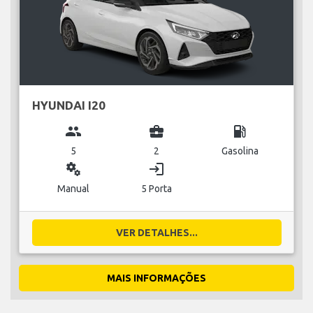
HYUNDAI I20
group
business_center
local_gas_station
5
2
Gasolina
miscellaneous_services
login
Manual
5 Porta
VER DETALHES...
MAIS INFORMAÇÕES