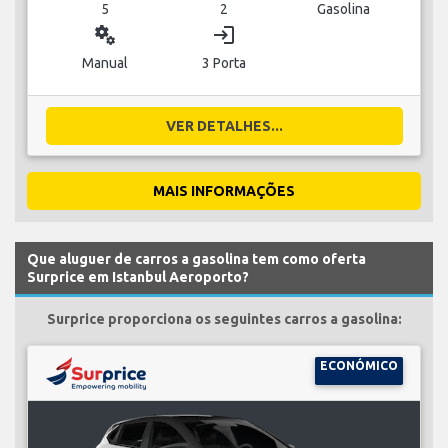
5
2
Gasolina
miscellaneous_services
login
Manual
3 Porta
VER DETALHES...
MAIS INFORMAÇÕES
Que aluguer de carros a gasolina tem como oferta
Surprice em Istanbul Aeroporto?
Surprice proporciona os seguintes carros a gasolina:
ECONÓMICO