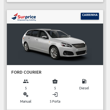
CARRINHA
FORD COURIER
group
business_center
local_gas_station
5
5
Diesel
miscellaneous_services
login
Manual
5 Porta