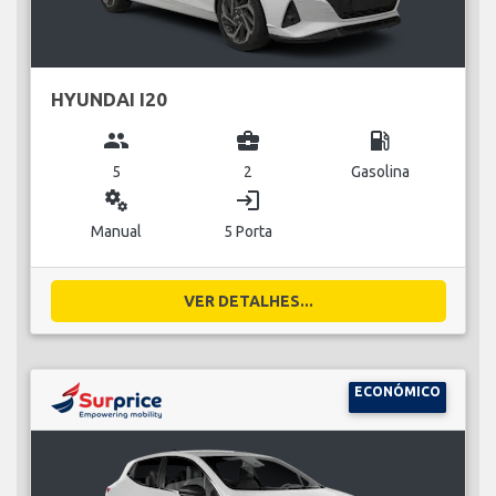
HYUNDAI I20
group
business_center
local_gas_station
5
2
Gasolina
miscellaneous_services
login
Manual
5 Porta
VER DETALHES...
ECONÓMICO