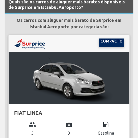
Quais são os carros de aluguer mais baratos disponíveis
de Surprice em Istanbul Aeroporto?
Os carros com aluguer mais barato de Surprice em
Istanbul Aeroporto por categoria são:
COMPACTO
FIAT LINEA
group
business_center
local_gas_station
5
3
Gasolina