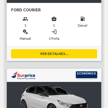
FORD COURIER
group
business_center
local_gas_station
5
5
Diesel
miscellaneous_services
login
Manual
5 Porta
VER DETALHES...
ECONÓMICO