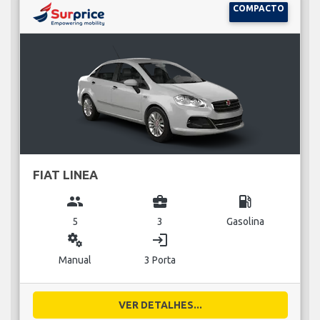
COMPACTO
FIAT LINEA
group
business_center
local_gas_station
5
3
Gasolina
miscellaneous_services
login
Manual
3 Porta
VER DETALHES...