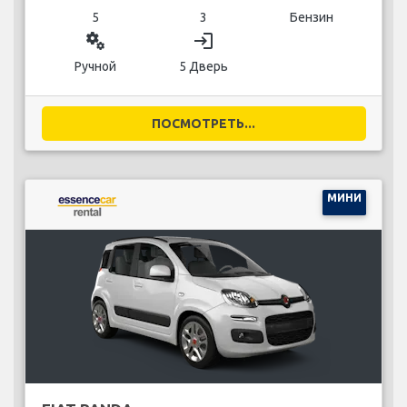
5
3
Бензин
miscellaneous_services
login
Ручной
5 Дверь
ПОСМОТРЕТЬ...
МИНИ