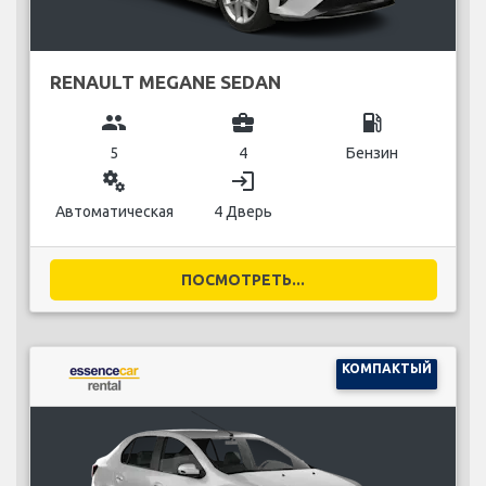
RENAULT MEGANE SEDAN
group
business_center
local_gas_station
5
4
Бензин
miscellaneous_services
login
Автоматическая
4 Дверь
ПОСМОТРЕТЬ...
КОМПАКТЫЙ