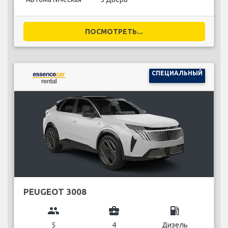
ПОСМОТРЕТЬ...
СПЕЦИАЛЬНЫЙ
PEUGEOT 3008
group
business_center
local_gas_station
5
4
Дизель