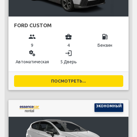
FORD CUSTOM
group
business_center
local_gas_station
9
4
Бензин
miscellaneous_services
login
Автоматическая
5 Дверь
ПОСМОТРЕТЬ...
ЭКОНОМНЫЙ