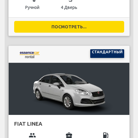
Ручной
4 Дверь
ПОСМОТРЕТЬ...
СТАНДАРТНЫЙ
FIAT LINEA
group
business_center
local_gas_station