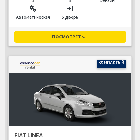
5
3
Бензин
miscellaneous_services
login
Автоматическая
5 Дверь
ПОСМОТРЕТЬ...
КОМПАКТЫЙ
FIAT LINEA