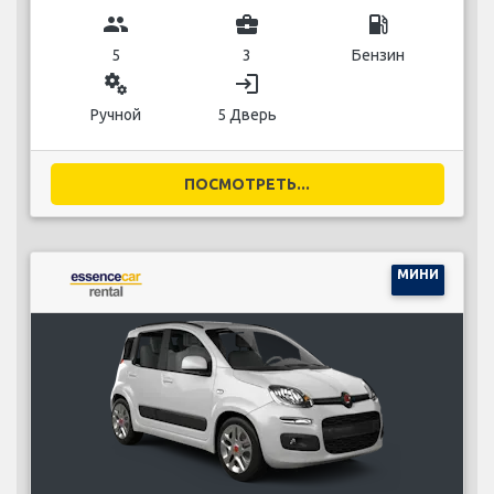
group
business_center
local_gas_station
5
3
Бензин
miscellaneous_services
login
Ручной
5 Дверь
ПОСМОТРЕТЬ...
МИНИ