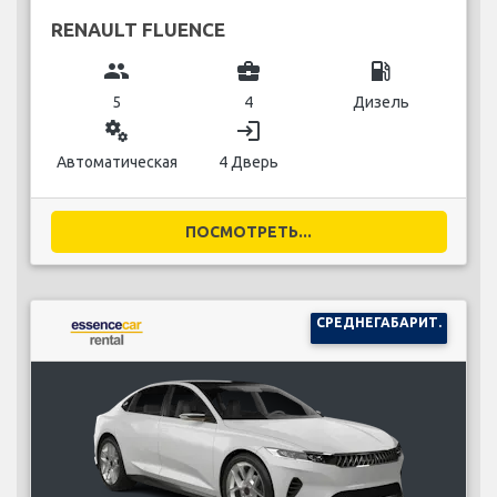
RENAULT FLUENCE
group
business_center
local_gas_station
5
4
Дизель
miscellaneous_services
login
Автоматическая
4 Дверь
ПОСМОТРЕТЬ...
СРЕДНЕГАБАРИТ.