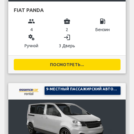
FIAT PANDA
group
business_center
local_gas_station
4
2
Бензин
miscellaneous_services
login
Ручной
3 Дверь
ПОСМОТРЕТЬ...
9-МЕСТНЫЙ ПАССАЖИРСКИЙ АВТОМОБИЛЬ