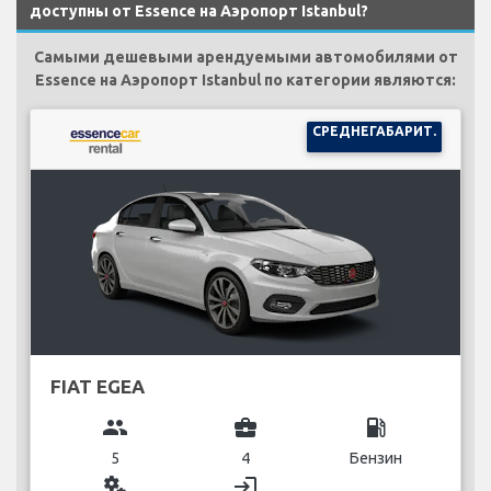
доступны от Essence на Аэропорт Istanbul?
Самыми дешевыми арендуемыми автомобилями от
Essence на Аэропорт Istanbul по категории являются:
СРЕДНЕГАБАРИТ.
FIAT EGEA
group
business_center
local_gas_station
5
4
Бензин
miscellaneous_services
login