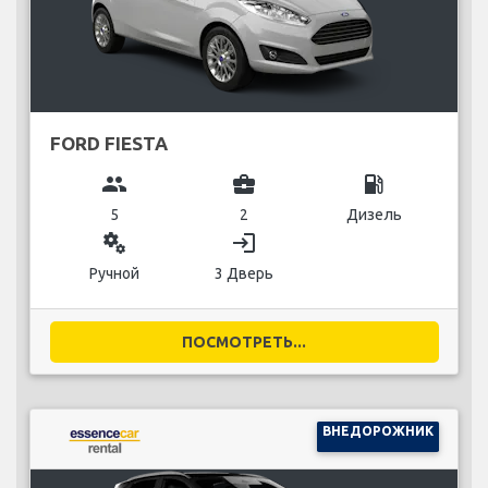
FORD FIESTA
group
business_center
local_gas_station
5
2
Дизель
miscellaneous_services
login
Ручной
3 Дверь
ПОСМОТРЕТЬ...
ВНЕДОРОЖНИК