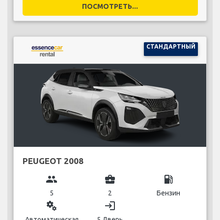
ПОСМОТРЕТЬ...
СТАНДАРТНЫЙ
PEUGEOT 2008
group
business_center
local_gas_station
5
2
Бензин
miscellaneous_services
login
Автоматическая
5 Дверь