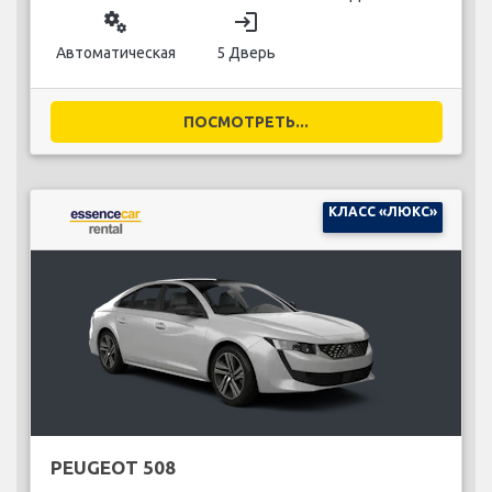
miscellaneous_services
login
Автоматическая
5 Дверь
ПОСМОТРЕТЬ...
КЛАСС «ЛЮКС»
PEUGEOT 508