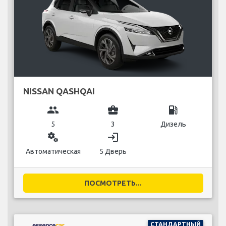
NISSAN QASHQAI
group
business_center
local_gas_station
5
3
Дизель
miscellaneous_services
login
Автоматическая
5 Дверь
ПОСМОТРЕТЬ...
СТАНДАРТНЫЙ