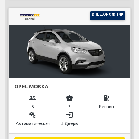
ВНЕДОРОЖНИК
OPEL MOKKA
group
business_center
local_gas_station
5
2
Бензин
miscellaneous_services
login
Автоматическая
5 Дверь