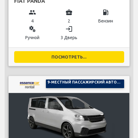
FIAT PANDA
group
business_center
local_gas_station
4
2
Бензин
miscellaneous_services
login
Ручной
3 Дверь
ПОСМОТРЕТЬ...
9-МЕСТНЫЙ ПАССАЖИРСКИЙ АВТОМОБИЛЬ