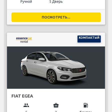
Ручной
5 Дверь
ПОСМОТРЕТЬ...
КОМПАКТЫЙ
FIAT EGEA
group
business_center
local_gas_station