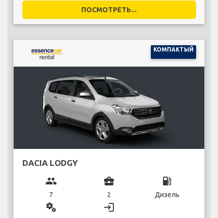
ПОСМОТРЕТЬ...
КОМПАКТЫЙ
DACIA LODGY
group
business_center
local_gas_station
7
2
Дизель
miscellaneous_services
login