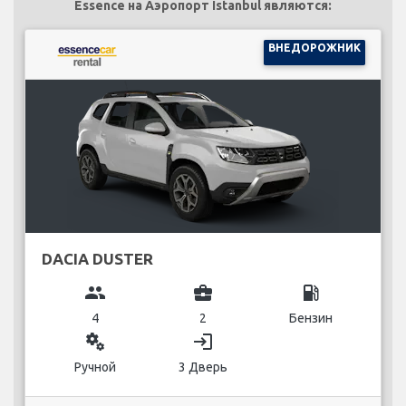
Essence на Аэропорт Istanbul являются:
ВНЕДОРОЖНИК
DACIA DUSTER
group
business_center
local_gas_station
4
2
Бензин
miscellaneous_services
login
Ручной
3 Дверь