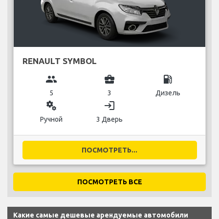
RENAULT SYMBOL
group
business_center
local_gas_station
5
3
Дизель
miscellaneous_services
login
Ручной
3 Дверь
ПОСМОТРЕТЬ...
ПОСМОТРЕТЬ ВСЕ
Какие самые дешевые арендуемые автомобили