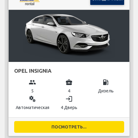
OPEL INSIGNIA
group
business_center
local_gas_station
5
4
Дизель
miscellaneous_services
login
Автоматическая
4 Дверь
ПОСМОТРЕТЬ...